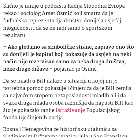
Slično je ranije u podcastu Radija Slobodna Evropa
rekao i sociolog
Amer Osmić
koji smatra da je
fudbalska reprezentacija društvu donijela osjećaj
mogućnosti i da se ne radi samo o sportskom
rezultatu.
–
Ako gledamo sa simboličke strane, zapravo ono što
su donijeli je kapital koji pokazuje da uspjeh na neki
način nije rezervisan samo za neka druga društva,
neke druge države
– pojasnio je Osmić.
Da se mladi u BiH nalaze u situaciji u kojoj im je
potrebna pomoć pokazuje i činjenica da je BiH zemlja
sa najvećom stopom nezaposlenosti mladih ali i da
svaka druga mlada osoba razmišlja da napusti BiH kao
što je pokazalo ranije
istraživanje
Populacijskog
fonda Ujedinjenih nacija.
Bosna i Hercegovina će historijsku utakmicu sa
Sjedinjenim Državama igrati 2. jula u San Franciscu.