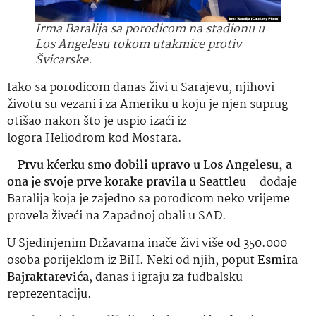
Irma Baralija sa porodicom na stadionu u
Los Angelesu tokom utakmice protiv
Švicarske.
Iako sa porodicom danas živi u Sarajevu, njihovi
životu su vezani i za Ameriku u koju je njen suprug
otišao nakon što je uspio izaći iz
logora Heliodrom kod Mostara.
–
Prvu kćerku smo dobili upravo u Los Angelesu, a
ona je svoje prve korake pravila u Seattleu
– dodaje
Baralija koja je zajedno sa porodicom neko vrijeme
provela živeći na Zapadnoj obali u SAD.
U Sjedinjenim Državama inače živi više od 350.000
osoba porijeklom iz BiH. Neki od njih, poput
Esmira
Bajraktarevića
, danas i igraju za fudbalsku
reprezentaciju.