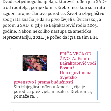
Dvadesetjednogodišnji Bajraktarević rođen je u SAD-
u od roditelja, porijeklom iz Srebrenice koji su u ratu
izgubili brojne članove porodice. Život u izbjeglištvu
zbog rata značio je da su prvo živjeli u Švicarskoj, a
potom u SAD-u gdje se Bajraktarević rodio 2005.
godine. Nakon nekoliko nastupa za američku
reprezentaciju, 2024. je počeo da igra za tim BiH.
PRIČA VEĆA OD
ŽIVOTA: Esmir
Bajraktarević vodi
Bosnu i
Hercegovinu na
Svjetsko
prvenstvo i prema budućnosti
Sin izbjeglica rođen u Americi, čija je
porodica preživjela masakr u Srebrenici,
pomaže ra…