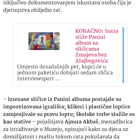
isključivo dokumentovanjem iskustava osoba čija je
djetinjstva obilježio rat.
KONAČNO: Sutra
stiže Panini
album sa
sličicama
Zmajeva bez
Alajbegovića
Umjesto dosadašnjih pet, kupci će u
jednom paketiću dobijati sedam sličica
Interviewsport …
–
Izrezane sličice iz Panini albuma postajale su
improvizovana igrališta; klikeri i plastične loptice
zamjenjivale su pravu loptu; školske torbe služile su
kao stative
– pojašnjava
Ajnura Akbaš
, menadžerica
za istraživanje u Muzeju, opisujući kako su djeca uz
domišljatost i maštu tokom rata pokušavala da