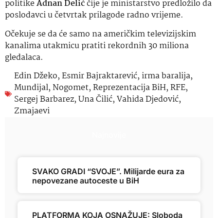
politike
Adnan Delić
čije je ministarstvo predložilo da
poslodavci u četvrtak prilagode radno vrijeme.
Očekuje se da će samo na američkim televizijskim
kanalima utakmicu pratiti rekordnih 30 miliona
gledalaca.
Edin Džeko
,
Esmir Bajraktarević
,
irma baralija
,
Mundijal
,
Nogomet
,
Reprezentacija BiH
,
RFE
,
Sergej Barbarez
,
Una Čilić
,
Vahida Djedović
,
Zmajaevi
Najnovije
SVAKO GRADI “SVOJE”. Milijarde eura za
nepovezane autoceste u BiH
PLATFORMA KOJA OSNAŽUJE: Sloboda