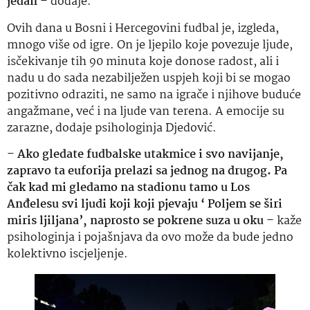
jedan
– dodaje.
Ovih dana u Bosni i Hercegovini fudbal je, izgleda,
mnogo više od igre. On je ljepilo koje povezuje ljude,
isčekivanje tih 90 minuta koje donose radost, ali i
nadu u do sada nezabilježen uspjeh koji bi se mogao
pozitivno odraziti, ne samo na igrače i njihove buduće
angažmane, već i na ljude van terena. A emocije su
zarazne, dodaje psihologinja Djedović.
–
Ako gledate fudbalske utakmice i svo navijanje,
zapravo ta euforija prelazi sa jednog na drugog. Pa
čak kad mi gledamo na stadionu tamo u Los
Anđelesu svi ljudi koji koji pjevaju ‘ Poljem se širi
miris ljiljana’, naprosto se pokrene suza u oku
– kaže
psihologinja i pojašnjava da ovo može da bude jedno
kolektivno iscjeljenje.