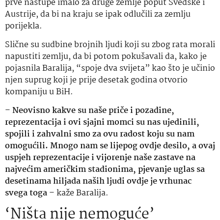
prve nastupe imalo za druge zemlje poput Švedske i
Austrije, da bi na kraju se ipak odlučili za zemlju
porijekla.
Slične su sudbine brojnih ljudi koji su zbog rata morali
napustiti zemlju, da bi potom pokušavali da, kako je
pojasnila Baralija, “spoje dva svijeta” kao što je učinio
njen suprug koji je prije desetak godina otvorio
kompaniju u BiH.
–
Neovisno kakve su naše priče i pozadine,
reprezentacija i ovi sjajni momci su nas ujedinili,
spojili i zahvalni smo za ovu radost koju su nam
omogućili. Mnogo nam se lijepog ovdje desilo, a ovaj
uspjeh reprezentacije i vijorenje naše zastave na
najvećim američkim stadionima, pjevanje uglas sa
desetinama hiljada naših ljudi ovdje je vrhunac
svega toga
– kaže Baralija.
‘Ništa nije nemoguće’