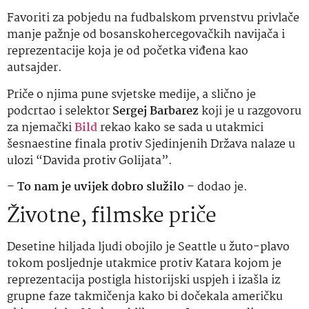
Favoriti za pobjedu na fudbalskom prvenstvu privlače
manje pažnje od bosanskohercegovačkih navijača i
reprezentacije koja je od početka viđena kao
autsajder.
Priče o njima pune svjetske medije, a slično je
podcrtao i selektor
Sergej Barbarez
koji je u razgovoru
za njemački
Bild
rekao kako se sada u utakmici
šesnaestine finala protiv Sjedinjenih Država nalaze u
ulozi “Davida protiv Golijata”.
–
To nam je uvijek dobro služilo
– dodao je.
Životne, filmske priče
Desetine hiljada ljudi obojilo je Seattle u žuto-plavo
tokom posljednje utakmice protiv Katara kojom je
reprezentacija postigla historijski uspjeh i izašla iz
grupne faze takmičenja kako bi dočekala američku