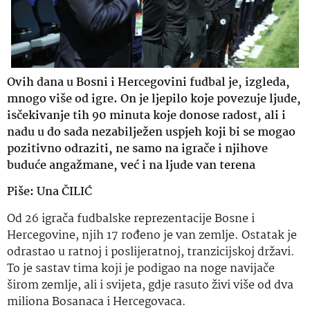
Ovih dana u Bosni i Hercegovini fudbal je, izgleda,
mnogo više od igre. On je ljepilo koje povezuje ljude,
isčekivanje tih 90 minuta koje donose radost, ali i
nadu u do sada nezabilježen uspjeh koji bi se mogao
pozitivno odraziti, ne samo na igrače i njihove
buduće angažmane, već i na ljude van terena
Piše: Una ČILIĆ
Od 26 igrača fudbalske reprezentacije Bosne i
Hercegovine, njih 17 rođeno je van zemlje. Ostatak je
odrastao u ratnoj i poslijeratnoj, tranzicijskoj državi.
To je sastav tima koji je podigao na noge navijače
širom zemlje, ali i svijeta, gdje rasuto živi više od dva
miliona Bosanaca i Hercegovaca.