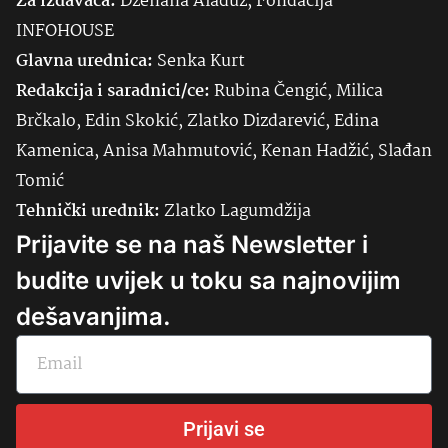
Za izdavača:
Dženana Alađuz, Fondacija
INFOHOUSE
Glavna urednica:
Senka
Kurt
Redakcija i saradnici/ce:
Rubina Čengić, Milica
Brčkalo, Edin Skokić, Zlatko Dizdarević, Edina
Kamenica, Anisa Mahmutović, Kenan Hadžić, Slađan
Tomić
Tehnički urednik:
Zlatko Lagumdžija
Prijavite se na naš Newsletter i
budite uvijek u toku sa najnovijim
dešavanjima.
Prijavi se