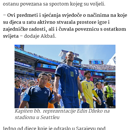
ostanu povezana sa sportom kojeg su voljeli.
–
Ovi predmeti i sjećanja svjedoče o načinima na koje
su djeca u ratu aktivno stvarala prostore igre i
zajedničke radosti, ali i čuvala poveznicu s ostatkom
svijeta
– dodaje Akbaš.
Kapiten bh. reprezentacije Edin Džeko na
stadionu u Seattleu
Jedno od djece koje je odraslo u Sarajevu pod