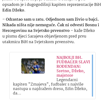
opsadom je i dugogodišnji kapiten reprezentacije BiH
Edin Džeko
.
–
Odrastao sam u ratu. Odjednom sam živio u bajci.
Nikada ništa nije nemoguće. Čak ni odvesti Bosnu i
Hercegovinu na Svjetsko prvenstvo
– kaže Džeko
u pismu djeci Sarajeva objavljenom pred prvu
utakmicu BiH na Svjetskom prvenstvu.
NAJBOLJI BH.
FUDBALER SLAVI
ROĐENDAN:
Sretno, Džeko,
majstore
Legendarni
kapiten "Zmajeva", fudbaler s najviše
nastupa u najdražem dresu, Edin Džeko,
da…