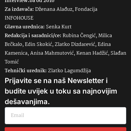
Interview.ba od 2016
Za izdavača:
Dženana Alađuz, Fondacija
INFOHOUSE
Glavna urednica:
Senka
Kurt
Redakcija i saradnici/ce:
Rubina Čengić, Milica
Brčkalo, Edin Skokić, Zlatko Dizdarević, Edina
Kamenica, Anisa Mahmutović, Kenan Hadžić, Slađan
Tomić
Tehnički urednik:
Zlatko Lagumdžija
Prijavite se na naš Newsletter i
budite uvijek u toku sa najnovijim
dešavanjima.