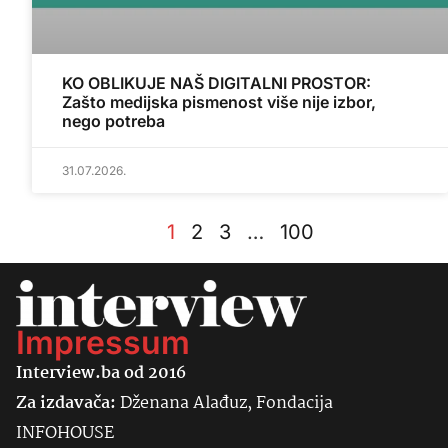
KO OBLIKUJE NAŠ DIGITALNI PROSTOR:
Zašto medijska pismenost više nije izbor,
nego potreba
31.07.2026.
1
2
3
…
100
Impressum
Interview.ba od 2016
Za izdavača:
Dženana Alađuz, Fondacija
INFOHOUSE