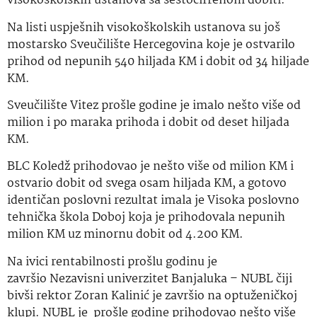
visokoškolskih ustanova sa šestocifrenom dobiti.
Na listi uspješnih visokoškolskih ustanova su još
mostarsko Sveučilište Hercegovina koje je ostvarilo
prihod od nepunih 540 hiljada KM i dobit od 34 hiljade
KM.
Sveučilište Vitez prošle godine je imalo nešto više od
milion i po maraka prihoda i dobit od deset hiljada
KM.
BLC Koledž prihodovao je nešto više od milion KM i
ostvario dobit od svega osam hiljada KM, a gotovo
identičan poslovni rezultat imala je Visoka poslovno
tehnička škola Doboj koja je prihodovala nepunih
milion KM uz minornu dobit od 4.200 KM.
Na ivici rentabilnosti prošlu godinu je
završio Nezavisni univerzitet Banjaluka – NUBL čiji
bivši rektor Zoran Kalinić je završio na optuženičkoj
klupi. NUBL je prošle godine prihodovao nešto više