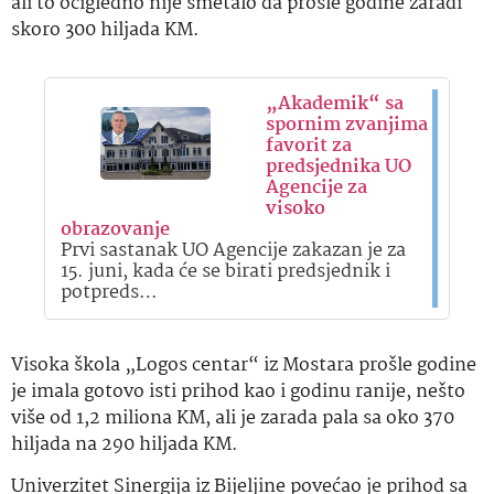
ali to očigledno nije smetalo da prošle godine zaradi
skoro 300 hiljada KM.
„Akademik“ sa
spornim zvanjima
favorit za
predsjednika UO
Agencije za
visoko
obrazovanje
Prvi sastanak UO Agencije zakazan je za
15. juni, kada će se birati predsjednik i
potpreds…
Visoka škola „Logos centar“ iz Mostara prošle godine
je imala gotovo isti prihod kao i godinu ranije, nešto
više od 1,2 miliona KM, ali je zarada pala sa oko 370
hiljada na 290 hiljada KM.
Univerzitet Sinergija iz Bijeljine povećao je prihod sa