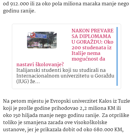
od 912.000 ili za oko pola miliona maraka manje nego
godinu ranije.
NAKON PREVARE
SA DIPLOMAMA
U GORAŽDU: Oko
200 studenata iz
Italije nema
mogućnost da
nastavi školovanje?
Italijanski studenti koji su studirali na
Internacionalnom univerzitetu u Goraždu
(IUG) že…
Na petom mjestu je Evropski univerzitet Kalos iz Tuzle
koji je prošle godine prihodovao 2,2 miliona KM ili
oko 150 hiljada manje nego godinu ranije. Za otprilike
toliko je smanjena zarada ove visokoškolske
ustanove, jer je prikazala dobit od oko 680.000 KM,