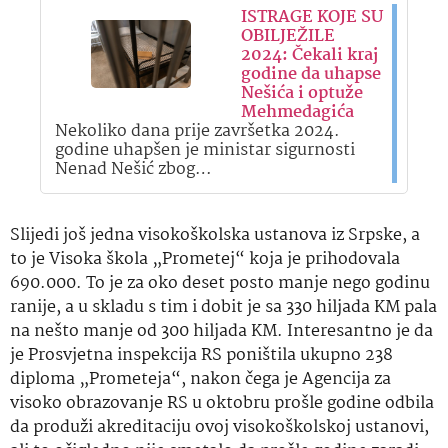
ISTRAGE KOJE SU
OBILJEŽILE
2024: Čekali kraj
godine da uhapse
Nešića i optuže
Mehmedagića
Nekoliko dana prije završetka 2024.
godine uhapšen je ministar sigurnosti
Nenad Nešić zbog…
Slijedi još jedna visokoškolska ustanova iz Srpske, a
to je Visoka škola „Prometej“ koja je prihodovala
690.000. To je za oko deset posto manje nego godinu
ranije, a u skladu s tim i dobit je sa 330 hiljada KM pala
na nešto manje od 300 hiljada KM. Interesantno je da
je Prosvjetna inspekcija RS poništila ukupno 238
diploma „Prometeja“, nakon čega je Agencija za
visoko obrazovanje RS u oktobru prošle godine odbila
da produži akreditaciju ovoj visokoškolskoj ustanovi,