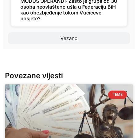
MODUS OPERANDI: Zašto je grupa od 30
osoba neovlašteno ušla u Federaciju BiH
kao obezbjeđenje tokom Vučićeve
posjete?
Vezano
Povezane vijesti
TEME