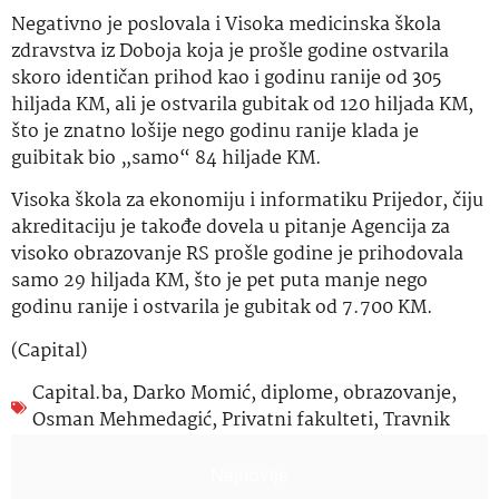
Negativno je poslovala i Visoka medicinska škola
zdravstva iz Doboja koja je prošle godine ostvarila
skoro identičan prihod kao i godinu ranije od 305
hiljada KM, ali je ostvarila gubitak od 120 hiljada KM,
što je znatno lošije nego godinu ranije klada je
guibitak bio „samo“ 84 hiljade KM.
Visoka škola za ekonomiju i informatiku Prijedor, čiju
akreditaciju je takođe dovela u pitanje Agencija za
visoko obrazovanje RS prošle godine je prihodovala
samo 29 hiljada KM, što je pet puta manje nego
godinu ranije i ostvarila je gubitak od 7.700 KM.
(Capital)
Capital.ba
,
Darko Momić
,
diplome
,
obrazovanje
,
Osman Mehmedagić
,
Privatni fakulteti
,
Travnik
Najnovije