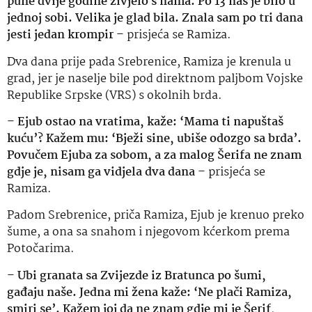
pune dvije godine živjelo s nama. Po 13 nas je bilo u
jednoj sobi. Velika je glad bila. Znala sam po tri dana
jesti jedan krompir
– prisjeća se Ramiza.
Dva dana prije pada Srebrenice, Ramiza je krenula u
grad, jer je naselje bile pod direktnom paljbom Vojske
Republike Srpske (VRS) s okolnih brda.
–
Ejub ostao na vratima, kaže: ‘Mama ti napuštaš
kuću’? Kažem mu: ‘Bježi sine, ubiše odozgo sa brda’.
Povučem Ejuba za sobom, a za malog Šerifa ne znam
gdje je, nisam ga vidjela dva dana
– prisjeća se
Ramiza.
Padom Srebrenice, priča Ramiza, Ejub je krenuo preko
šume, a ona sa snahom i njegovom kćerkom prema
Potočarima.
–
Ubi granata sa Zvijezde iz Bratunca po šumi,
gađaju naše. Jedna mi žena kaže: ‘Ne plači Ramiza,
smiri se’. Kažem joj da ne znam gdje mi je Šerif,