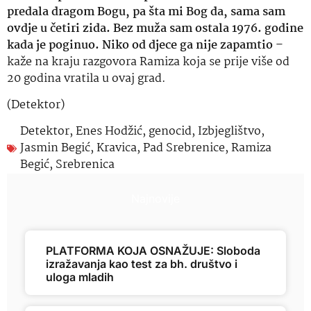
predala dragom Bogu, pa šta mi Bog da, sama sam
ovdje u četiri zida. Bez muža sam ostala 1976. godine
kada je poginuo. Niko od djece ga nije zapamtio
–
kaže na kraju razgovora Ramiza koja se prije više od
20 godina vratila u ovaj grad.
(Detektor)
Detektor
,
Enes Hodžić
,
genocid
,
Izbjeglištvo
,
Jasmin Begić
,
Kravica
,
Pad Srebrenice
,
Ramiza
Begić
,
Srebrenica
Najnovije
PLATFORMA KOJA OSNAŽUJE: Sloboda
izražavanja kao test za bh. društvo i
uloga mladih