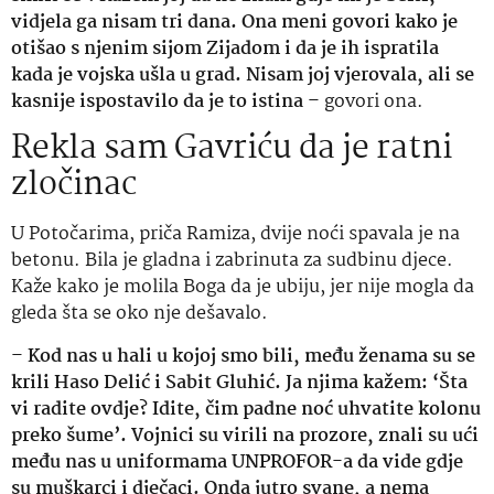
vidjela ga nisam tri dana. Ona meni govori kako je
otišao s njenim sijom Zijadom i da je ih ispratila
kada je vojska ušla u grad. Nisam joj vjerovala, ali se
kasnije ispostavilo da je to istina
– govori ona.
Rekla sam Gavriću da je ratni
zločinac
U Potočarima, priča Ramiza, dvije noći spavala je na
betonu. Bila je gladna i zabrinuta za sudbinu djece.
Kaže kako je molila Boga da je ubiju, jer nije mogla da
gleda šta se oko nje dešavalo.
–
Kod nas u hali u kojoj smo bili, među ženama su se
krili Haso Delić i Sabit Gluhić. Ja njima kažem: ‘Šta
vi radite ovdje? Idite, čim padne noć uhvatite kolonu
preko šume’. Vojnici su virili na prozore, znali su ući
među nas u uniformama UNPROFOR-a da vide gdje
su muškarci i dječaci. Onda jutro svane, a nema