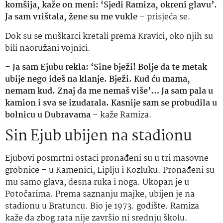
komšija, kaže on meni: ‘Sjedi Ramiza, okreni glavu’.
Ja sam vrištala, žene su me vukle
– prisjeća se.
Dok su se muškarci kretali prema Kravici, oko njih su
bili naoružani vojnici.
–
Ja sam Ejubu rekla: ‘Sine bježi! Bolje da te metak
ubije nego ideš na klanje. Bježi. Kud ću mama,
nemam kud. Znaj da me nemaš više’… Ja sam pala u
kamion i sva se izudarala. Kasnije sam se probudila u
bolnicu u Dubravama
– kaže Ramiza.
Sin Ejub ubijen na stadionu
Ejubovi posmrtni ostaci pronađeni su u tri masovne
grobnice – u Kamenici, Liplju i Kozluku. Pronađeni su
mu samo glava, desna ruka i noga. Ukopan je u
Potočarima. Prema saznanju majke, ubijen je na
stadionu u Bratuncu. Bio je 1973. godište. Ramiza
kaže da zbog rata nije završio ni srednju školu.