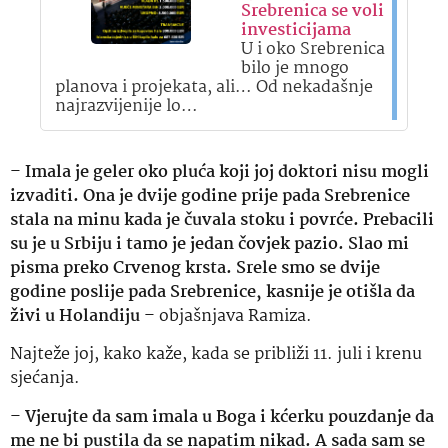
Srebrenica se voli
investicijama
U i oko Srebrenica
bilo je mnogo
planova i projekata, ali… Od nekadašnje
najrazvijenije lo…
–
Imala je geler oko pluća koji joj doktori nisu mogli
izvaditi. Ona je dvije godine prije pada Srebrenice
stala na minu kada je čuvala stoku i povrće. Prebacili
su je u Srbiju i tamo je jedan čovjek pazio. Slao mi
pisma preko Crvenog krsta. Srele smo se dvije
godine poslije pada Srebrenice, kasnije je otišla da
živi u Holandiju
– objašnjava Ramiza.
Najteže joj, kako kaže, kada se približi 11. juli i krenu
sjećanja.
–
Vjerujte da sam imala u Boga i kćerku pouzdanje da
me ne bi pustila da se napatim nikad. A sada sam se