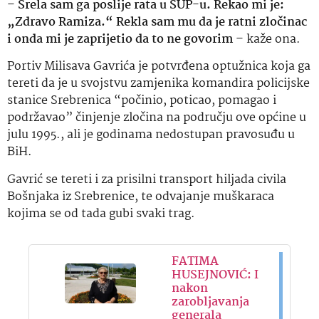
–
Srela sam ga poslije rata u SUP-u. Rekao mi je:
„Zdravo Ramiza.“ Rekla sam mu da je ratni zločinac
i onda mi je zaprijetio da to ne govorim
– kaže ona.
Portiv Milisava Gavrića je potvrđena optužnica koja ga
tereti da je u svojstvu zamjenika komandira policijske
stanice Srebrenica “počinio, poticao, pomagao i
podržavao” činjenje zločina na području ove općine u
julu 1995., ali je godinama nedostupan pravosuđu u
BiH.
Gavrić se tereti i za prisilni transport hiljada civila
Bošnjaka iz Srebrenice, te odvajanje muškaraca
kojima se od tada gubi svaki trag.
FATIMA
HUSEJNOVIĆ: I
nakon
zarobljavanja
generala