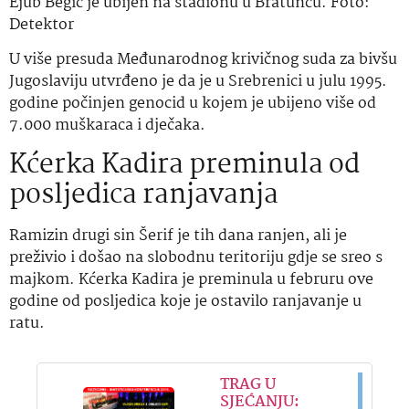
Ejub Begić je ubijen na stadionu u Bratuncu. Foto:
Detektor
U više presuda Međunarodnog krivičnog suda za bivšu
Jugoslaviju utvrđeno je da je u Srebrenici u julu 1995.
godine počinjen genocid u kojem je ubijeno više od
7.000 muškaraca i dječaka.
Kćerka Kadira preminula od
posljedica ranjavanja
Ramizin drugi sin Šerif je tih dana ranjen, ali je
preživio i došao na slobodnu teritoriju gdje se sreo s
majkom. Kćerka Kadira je preminula u februru ove
godine od posljedica koje je ostavilo ranjavanje u
ratu.
TRAG U
SJEĆANJU: