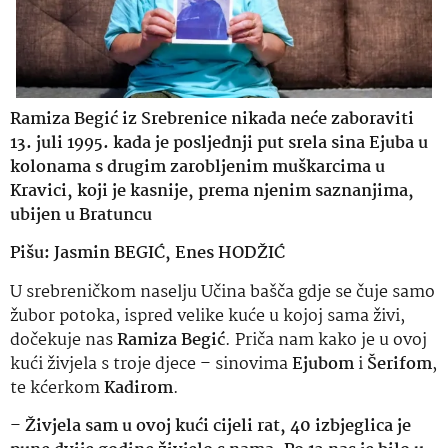
Ramiza Begić iz Srebrenice nikada neće zaboraviti
13. juli 1995. kada je posljednji put srela sina Ejuba u
kolonama s drugim zarobljenim muškarcima u
Kravici, koji je kasnije, prema njenim saznanjima,
ubijen u Bratuncu
Pišu: Jasmin BEGIĆ, Enes HODŽIĆ
U srebreničkom naselju Učina bašča gdje se čuje samo
žubor potoka, ispred velike kuće u kojoj sama živi,
dočekuje nas
Ramiza Begić
. Priča nam kako je u ovoj
kući živjela s troje djece – sinovima
Ejubom
i
Šerifom
,
te kćerkom
Kadirom
.
–
Živjela sam u ovoj kući cijeli rat, 40 izbjeglica je