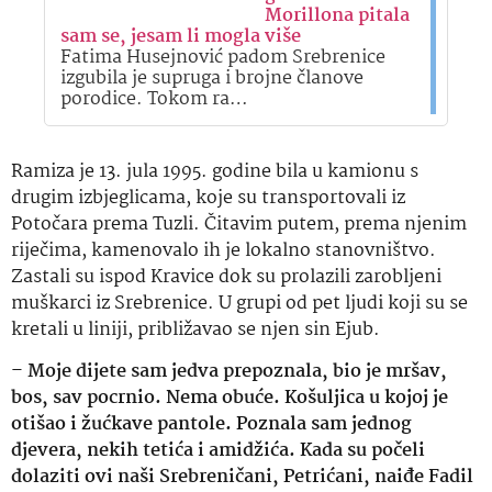
Morillona pitala
sam se, jesam li mogla više
Fatima Husejnović padom Srebrenice
izgubila je supruga i brojne članove
porodice. Tokom ra…
Ramiza je 13. jula 1995. godine bila u kamionu s
drugim izbjeglicama, koje su transportovali iz
Potočara prema Tuzli. Čitavim putem, prema njenim
riječima, kamenovalo ih je lokalno stanovništvo.
Zastali su ispod Kravice dok su prolazili zarobljeni
muškarci iz Srebrenice. U grupi od pet ljudi koji su se
kretali u liniji, približavao se njen sin Ejub.
–
Moje dijete sam jedva prepoznala, bio je mršav,
bos, sav pocrnio. Nema obuće. Košuljica u kojoj je
otišao i žućkave pantole. Poznala sam jednog
djevera, nekih tetića i amidžića. Kada su počeli
dolaziti ovi naši Srebreničani, Petrićani, naiđe Fadil