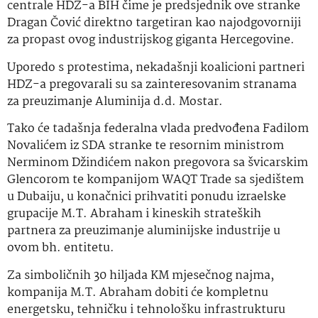
centrale HDZ-a BIH čime je predsjednik ove stranke
Dragan Čović direktno targetiran kao najodgovorniji
za propast ovog industrijskog giganta Hercegovine.
Uporedo s protestima, nekadašnji koalicioni partneri
HDZ-a pregovarali su sa zainteresovanim stranama
za preuzimanje Aluminija d.d. Mostar.
Tako će tadašnja federalna vlada predvođena Fadilom
Novalićem iz SDA stranke te resornim ministrom
Nerminom Džindićem nakon pregovora sa švicarskim
Glencorom te kompanijom WAQT Trade sa sjedištem
u Dubaiju, u konačnici prihvatiti ponudu izraelske
grupacije M.T. Abraham i kineskih strateških
partnera za preuzimanje aluminijske industrije u
ovom bh. entitetu.
Za simboličnih 30 hiljada KM mjesečnog najma,
kompanija M.T. Abraham dobiti će kompletnu
energetsku, tehničku i tehnološku infrastrukturu