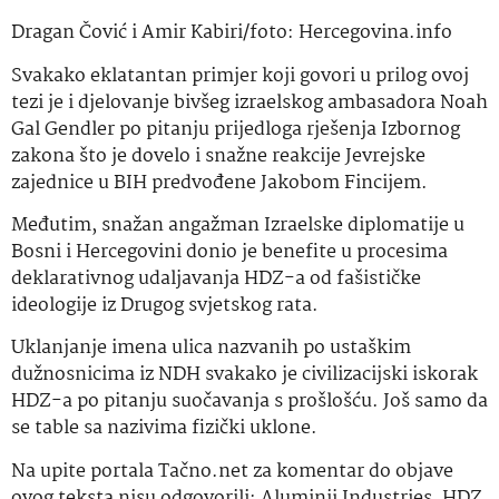
Dragan Čović i Amir Kabiri/foto: Hercegovina.info
Svakako eklatantan primjer koji govori u prilog ovoj
tezi je i djelovanje bivšeg izraelskog ambasadora Noah
Gal Gendler po pitanju prijedloga rješenja Izbornog
zakona što je dovelo i snažne reakcije Jevrejske
zajednice u BIH predvođene Jakobom Fincijem.
Međutim, snažan angažman Izraelske diplomatije u
Bosni i Hercegovini donio je benefite u procesima
deklarativnog udaljavanja HDZ-a od fašističke
ideologije iz Drugog svjetskog rata.
Uklanjanje imena ulica nazvanih po ustaškim
dužnosnicima iz NDH svakako je civilizacijski iskorak
HDZ-a po pitanju suočavanja s prošlošću. Još samo da
se table sa nazivima fizički uklone.
Na upite portala Tačno.net za komentar do objave
ovog teksta nisu odgovorili: Aluminij Industries, HDZ