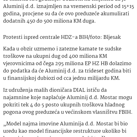
Aluminij d.d. iznajmljen na vremenski period od 15+15
godina, procjene su da će ovo preduzeće akumulirati
dodatnih 450 do 500 miliona KM duga.
Protesti ispred centrale HDZ-a BIH/foto: Bljesak
Kada u obzir uzmemo i zatezne kamate te sudske
troškove na ukupni dug od 400 miliona KM
vjerovnicima od čega 295 miliona EP HZ HB dolazimo
do podatka da će Aluminij d.d. za trideset godina biti
u finansijskoj dubiozi od cca jednu milijardu KM.
Iz udruženja malih dioničara DIAL ističu da
najamnine koje naplaćuje Aluminij d.d. Mostar mogu
pokriti tek 4 do 5 posto ukupnih troškova hladnog
pogona ovog preduzeća u većinskom vlasništvu FBIH.
„Model najma imovine Aluminija d.d. Mostar bi bio
uredu kao model financijske restrukture ukoliko bi