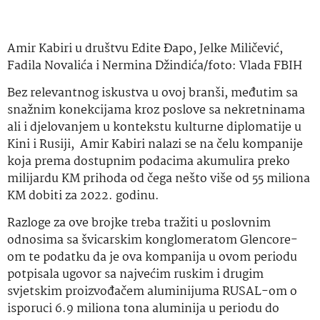
Amir Kabiri u društvu Edite Đapo, Jelke Miličević,
Fadila Novalića i Nermina Džindića/foto: Vlada FBIH
Bez relevantnog iskustva u ovoj branši, međutim sa
snažnim konekcijama kroz poslove sa nekretninama
ali i djelovanjem u kontekstu kulturne diplomatije u
Kini i Rusiji, Amir Kabiri nalazi se na čelu kompanije
koja prema dostupnim podacima akumulira preko
milijardu KM prihoda od čega nešto više od 55 miliona
KM dobiti za 2022. godinu.
Razloge za ove brojke treba tražiti u poslovnim
odnosima sa švicarskim konglomeratom Glencore-
om te podatku da je ova kompanija u ovom periodu
potpisala ugovor sa najvećim ruskim i drugim
svjetskim proizvođačem aluminijuma RUSAL-om o
isporuci 6.9 miliona tona aluminija u periodu do