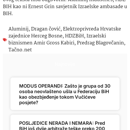
BIH kao ni Ernest Grin savjetnik Izraelske ambasade u
BIH.
Aluminij
,
Dragan čović
,
Elektroprivreda Hrvatske
zajednice Herceg Bosne
,
HDZBiH
,
Izraelski
biznismen Amir Gross Kabiri
,
Predrag Blagovčanin
,
Tačno.net
Najnovije
MODUS OPERANDI: Zašto je grupa od 30
osoba neovlašteno ušla u Federaciju BiH
kao obezbjeđenje tokom Vučićeve
posjete?
POSLJEDICE NERADA I NEMARA: Pred
BiH još dvije arbitraže teške preko 200