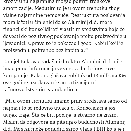
kroz visinu najamnina mogao pokriti troškove
amortizacije. Međutim to je u ovom trenutku zbog
visine najamnine nemoguće. Restruktura poslovanja
mora ležati u činjenici da se Aluminij d.d. mora
financijski konsolidirati vlastitim sredstvima koje će
dovesti do pozitivnog poslovanja preko proizvodnje u
ljevaonici. Upravo to je pokazao i gosp. Kabiri koji je
proizvodnju pokrenuo bez kapitala.“
Danijel Bukovac sadašnji direktor Aluminij d.d. nije
imao puno informacija vezano za budućnost ove
kompanije. Kako naglašava gubitak od 18 miliona KM
ove godine uzrokovan je amortizacijom i
računovodstvenim standardima.
„Mi u ovom trenutku imamo priliv sredstava samo od
najma i to se redovno uplaćuje. Konsolidacija još
uvijek traje. Šta će biti poslije ja stvarno ne znam.
Mislim da odgovore na pitanja o budućnosti Aluminij
d.d. Mostar može ponuditi samo Vlada FBIH koja je i