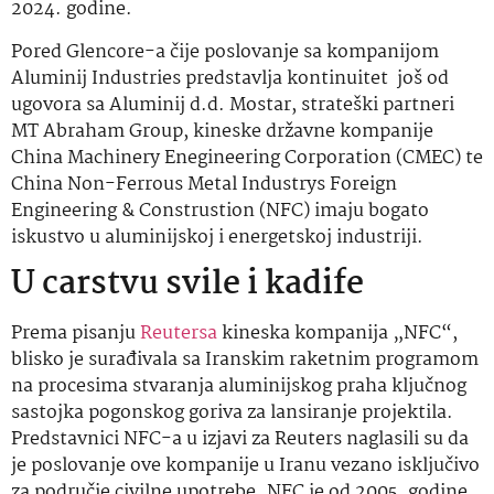
2024. godine.
Pored Glencore-a čije poslovanje sa kompanijom
Aluminij Industries predstavlja kontinuitet još od
ugovora sa Aluminij d.d. Mostar, strateški partneri
MT Abraham Group, kineske državne kompanije
China Machinery Enegineering Corporation (CMEC) te
China Non-Ferrous Metal Industrys Foreign
Engineering & Construstion (NFC) imaju bogato
iskustvo u aluminijskoj i energetskoj industriji.
U carstvu svile i kadife
Prema pisanju
Reutersa
kineska kompanija „NFC“,
blisko je surađivala sa Iranskim raketnim programom
na procesima stvaranja aluminijskog praha ključnog
sastojka pogonskog goriva za lansiranje projektila.
Predstavnici NFC-a u izjavi za Reuters naglasili su da
je poslovanje ove kompanije u Iranu vezano isključivo
za područje civilne upotrebe. NFC je od 2005. godine