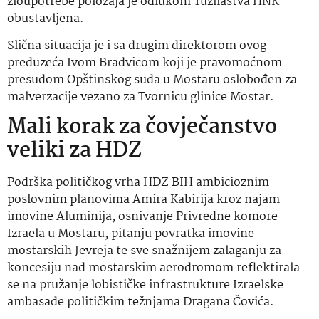
zloupotrebe položaja je odlukom Tužilaštva HNK
obustavljena.
Slična situacija je i sa drugim direktorom ovog
preduzeća Ivom Bradvicom koji je pravomoćnom
presudom Opštinskog suda u Mostaru oslobođen za
malverzacije vezano za Tvornicu glinice Mostar.
Mali korak za čovječanstvo
veliki za HDZ
Podrška političkog vrha HDZ BIH ambicioznim
poslovnim planovima Amira Kabirija kroz najam
imovine Aluminija, osnivanje Privredne komore
Izraela u Mostaru, pitanju povratka imovine
mostarskih Jevreja te sve snažnijem zalaganju za
koncesiju nad mostarskim aerodromom reflektirala
se na pružanje lobističke infrastrukture Izraelske
ambasade političkim težnjama Dragana Čovića.