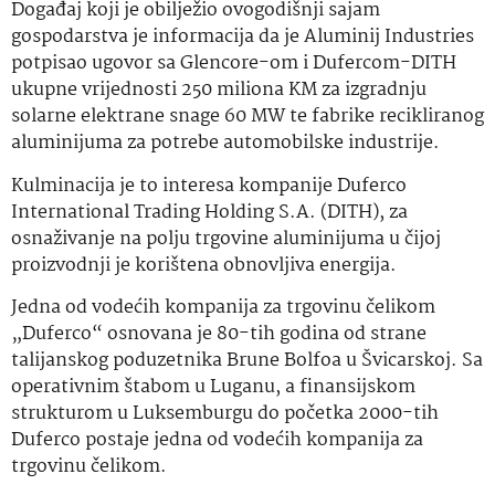
Događaj koji je obilježio ovogodišnji sajam
gospodarstva je informacija da je Aluminij Industries
potpisao ugovor sa Glencore-om i Dufercom-DITH
ukupne vrijednosti 250 miliona KM za izgradnju
solarne elektrane snage 60 MW te fabrike recikliranog
aluminijuma za potrebe automobilske industrije.
Kulminacija je to interesa kompanije Duferco
International Trading Holding S.A. (DITH), za
osnaživanje na polju trgovine aluminijuma u čijoj
proizvodnji je korištena obnovljiva energija.
Jedna od vodećih kompanija za trgovinu čelikom
„Duferco“ osnovana je 80-tih godina od strane
talijanskog poduzetnika Brune Bolfoa u Švicarskoj. Sa
operativnim štabom u Luganu, a finansijskom
strukturom u Luksemburgu do početka 2000-tih
Duferco postaje jedna od vodećih kompanija za
trgovinu čelikom.