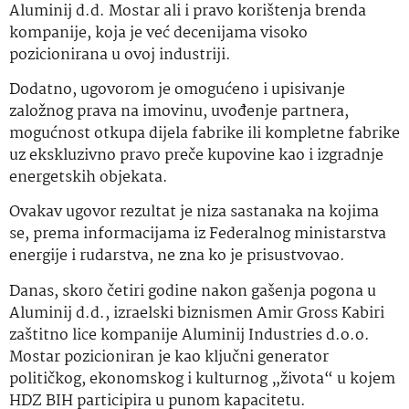
Aluminij d.d. Mostar ali i pravo korištenja brenda
kompanije, koja je već decenijama visoko
pozicionirana u ovoj industriji.
Dodatno, ugovorom je omogućeno i upisivanje
založnog prava na imovinu, uvođenje partnera,
mogućnost otkupa dijela fabrike ili kompletne fabrike
uz ekskluzivno pravo preče kupovine kao i izgradnje
energetskih objekata.
Ovakav ugovor rezultat je niza sastanaka na kojima
se, prema informacijama iz Federalnog ministarstva
energije i rudarstva, ne zna ko je prisustvovao.
Danas, skoro četiri godine nakon gašenja pogona u
Aluminij d.d., izraelski biznismen Amir Gross Kabiri
zaštitno lice kompanije Aluminij Industries d.o.o.
Mostar pozicioniran je kao ključni generator
političkog, ekonomskog i kulturnog „života“ u kojem
HDZ BIH participira u punom kapacitetu.