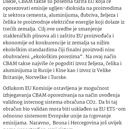
Dakle, CBAM takse su posebna tarifa EU koja će
oporezovati emisije ugljen-dioksida na proizvodima
iz sektora cementa, aluminijuma, đubriva, željeza i
čelika te proizvodnje električne energije koji dolaze iz
trećih zemalja. Cilj ove uredbe je smanjenje
stakleničkih plinova ali i zaštitu EU proizvođača i
ekonomije od konkurencije iz zemalja sa nižim
ekološkim standardima čiji finalni proizvodi nisu
obuhvaćeni „ekološkim porezima“. Na ovaj način
CBAM takse najviše će pogoditi izvoz željeza, čelika i
aluminijuma iz Rusije i Kine kao i izvoz iz Velike
Britanije, Norveške i Turske.
Odlukom EU Komisije ostavljena je mogućnost
izbjegavanja CBAM oporezivanja na način uvođenja
validnog internog sistema obračuna CO2. Da bi taj
obračun bio validan mora biti usklađen sa EU ETS-om
odnosno sistemom Evropske unije za trgovanje
emisijama. Naravno, Bosna i Hercegovina još uvijek