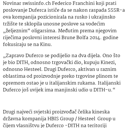
Novinar swissinfo.ch Federico Franchini koji prati
poslovanje Duferca ističe da se nakon raspada SSSR-a
ova kompanija pozicionirala na rusko i ukrajinsko
tržište te sklopila unosne poslove sa vodećim
„željeznim“ oligarsima. Međutim prema njegovim
riječima poslovni interesi Brune Bolfa 2014. godine
fokusiraju se na Kinu.
„Zapravo Duferco se podijelio na dva dijela. Ono što
je bio DITH, odnosno trgovački dio, kupuju Kinezi,
odnosno Hesteel. Drugi Duferco, aktivan u raznim
oblastima od proizvodnje preko trgovine plinom te
opremom ostao je u italijanskim rukama. Italijanski
Duferco još uvijek ima manjinski udio u DITH-u.“
Drugi najveći svjetski proizvođač čelika kineska
državna kompanija HBIS Group / Hesteel Group u
čijem vlasništvu je Duferco -DITH na teritoriji