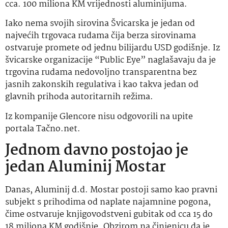
cca. 100 miliona KM vrijednosti aluminijuma.
Iako nema svojih sirovina Švicarska je jedan od
najvećih trgovaca rudama čija berza sirovinama
ostvaruje promete od jednu bilijardu USD godišnje. Iz
švicarske organizacije “Public Eye” naglašavaju da je
trgovina rudama nedovoljno transparentna bez
jasnih zakonskih regulativa i kao takva jedan od
glavnih prihoda autoritarnih režima.
Iz kompanije Glencore nisu odgovorili na upite
portala Tačno.net.
Jednom davno postojao je
jedan Aluminij Mostar
Danas, Aluminij d.d. Mostar postoji samo kao pravni
subjekt s prihodima od naplate najamnine pogona,
čime ostvaruje knjigovodstveni gubitak od cca 15 do
18 miliona KM godišnje. Obzirom na činjenicu da je