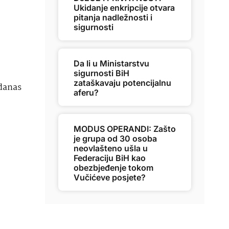
Ukidanje enkripcije otvara
pitanja nadležnosti i
sigurnosti
Da li u Ministarstvu
sigurnosti BiH
zataškavaju potencijalnu
 danas
aferu?
MODUS OPERANDI: Zašto
je grupa od 30 osoba
neovlašteno ušla u
Federaciju BiH kao
obezbjeđenje tokom
Vučićeve posjete?