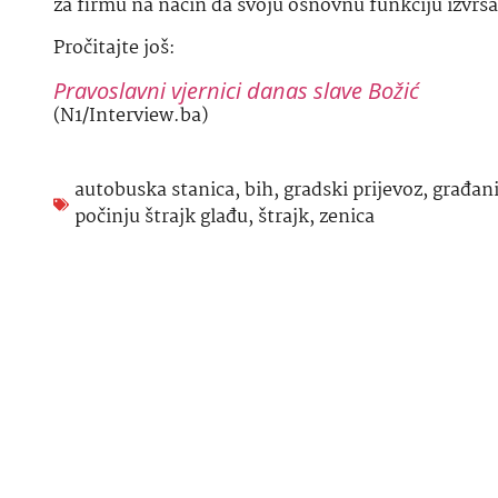
za firmu na način da svoju osnovnu funkciju izvrša
Pročitajte još:
Pravoslavni vjernici danas slave Božić
(N1/Interview.ba)
autobuska stanica
,
bih
,
gradski prijevoz
,
građan
počinju štrajk glađu
,
štrajk
,
zenica