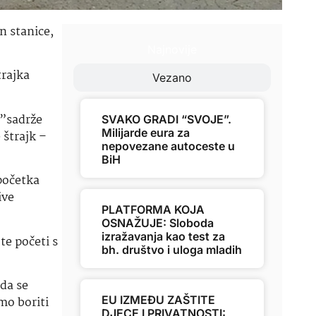
n stanice,
Najnovije
trajka
Vezano
 ”sadrže
SVAKO GRADI “SVOJE”.
Milijarde eura za
 štrajk –
nepovezane autoceste u
BiH
početka
ive
PLATFORMA KOJA
OSNAŽUJE: Sloboda
izražavanja kao test za
te početi s
bh. društvo i uloga mladih
da se
EU IZMEĐU ZAŠTITE
mo boriti
DJECE I PRIVATNOSTI: