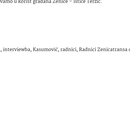
vamo u korist građana Zenice – ističe Terzić.
i
,
interviewba
,
Kasumović
,
radnici
,
Radnici Zenicatransa