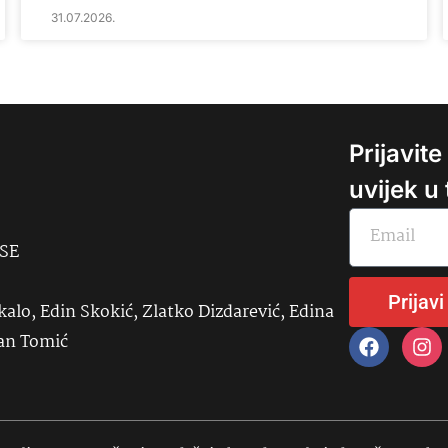
31.07.2026.
Prijavit
uvijek u
USE
Prijavi
kalo, Edin Skokić, Zlatko Dizdarević, Edina
đan Tomić