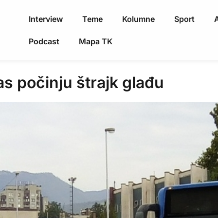
Interview
Teme
Kolumne
Sport
A
Podcast
Mapa TK
s počinju štrajk glađu