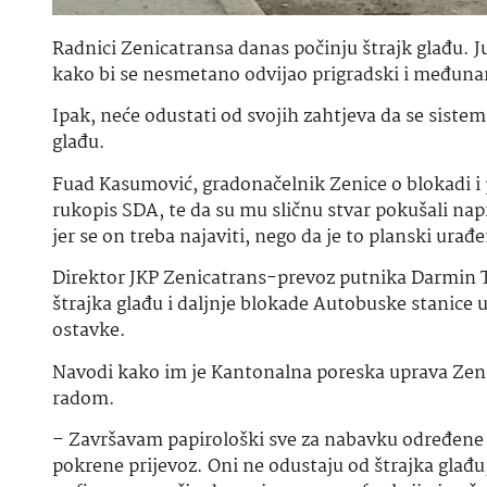
Radnici Zenicatransa danas počinju štrajk glađu. Ju
kako bi se nesmetano odvijao prigradski i međunar
Ipak, neće odustati od svojih zahtjeva da se sistem
glađu.
Fuad Kasumović, gradonačelnik Zenice o blokadi i
rukopis SDA, te da su mu sličnu stvar pokušali napr
jer se on treba najaviti, nego da je to planski ura
Direktor JKP Zenicatrans-prevoz putnika Darmin Te
štrajka glađu i daljnje blokade Autobuske stanice 
ostavke.
Navodi kako im je Kantonalna poreska uprava Zenica
radom.
– Završavam papirološki sve za nabavku određene k
pokrene prijevoz. Oni ne odustaju od štrajka glađu