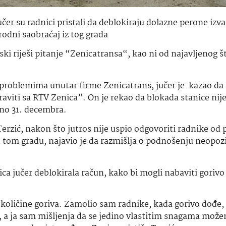
čer su radnici pristali da deblokiraju dolazne perone izva
odni saobraćaj iz tog grada
ski riješi pitanje “Zenicatransa“, kao ni od najavljenog š
 problemima unutar firme Zenicatrans, jučer je kazao da
aviti sa RTV Zenica”. On je rekao da blokada stanice nije
đeno 31. decembra.
rzić, nakon što jutros nije uspio odgovoriti radnike od 
u tom gradu, najavio je da razmišlja o podnošenju neopoz
 jučer deblokirala račun, kako bi mogli nabaviti gorivo 
oličine goriva. Zamolio sam radnike, kada gorivo dođe, 
, a ja sam mišljenja da se jedino vlastitim snagama može