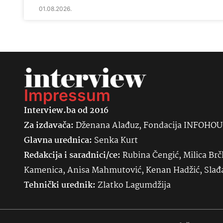
01.08.2026.
Impressum
Interview.ba od 2016
Za izdavača:
Dženana Alađuz, Fondacija INFOHO
Glavna urednica:
Senka
Kurt
Redakcija i saradnici/ce:
Rubina Čengić, Milica Brč
Kamenica, Anisa Mahmutović, Kenan Hadžić, Sla
Tehnički urednik:
Zlatko Lagumdžija