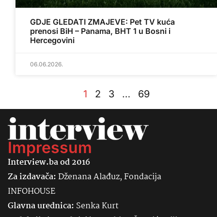
GDJE GLEDATI ZMAJEVE: Pet TV kuća
prenosi BiH – Panama, BHT 1 u Bosni i
Hercegovini
06.06.2026.
1
2
3
…
69
Impressum
Interview.ba od 2016
Za izdavača:
Dženana Alađuz, Fondacija
INFOHOUSE
Glavna urednica:
Senka
Kurt