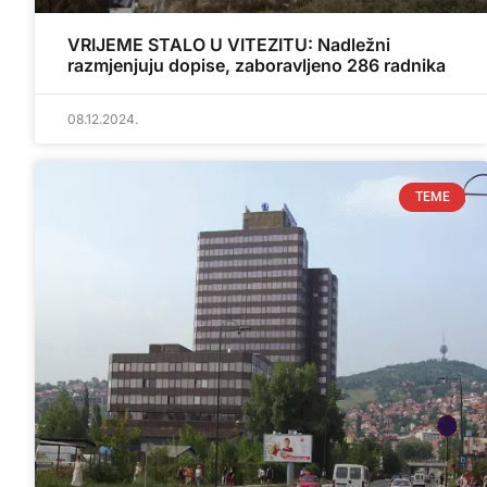
VRIJEME STALO U VITEZITU: Nadležni
razmjenjuju dopise, zaboravljeno 286 radnika
08.12.2024.
TEME