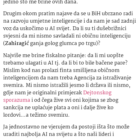
jedino što me brine ovih dana.
Drugim okom pratim najave da se u BiH ubrzano radi
na razvoju umjetne inteligencije i da nam je sad zadnji
voz da uskočimo u AI svijet. Da li su ti dušebrižnici
svjesni da mi nismo savladali ni običnu inteligenciju
(
Zahiragić
ganja golog glumca po trgu)?
Najviše me brine fiskalno pitanje: da li mi uopšte
trebamo ulagati u AI tj. da li bi to bile bačene pare?
Mislim kod nas prolazi finta smišljena običnom
inteligencijom da nam treba Agencija za istraživanje
svemira. Mi nismo istražili jesmo li država ili nismo,
gdje nam je originalni primjerak
Dejtonskog
sporazuma
i od čega žive svi oni kojima se zbog
sankcija ne uplaćuje plata a oni i dalje žive ko
lordovi…a težimo svemiru.
Ja jednostavno ne vjerujem da postoji išta što može
uraditi najbolja AI na svijetu a što naši lideri i