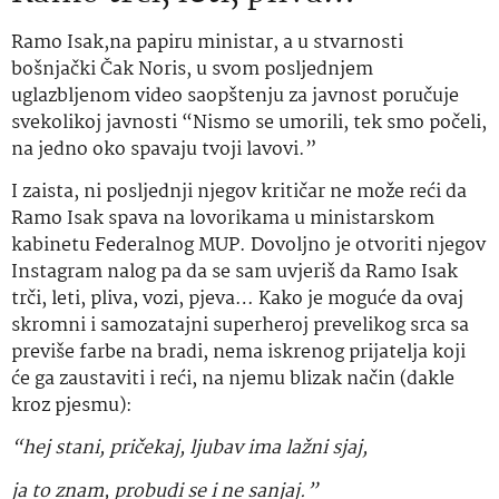
Ramo Isak,na papiru ministar, a u stvarnosti
bošnjački Čak Noris, u svom posljednjem
uglazbljenom video saopštenju za javnost poručuje
svekolikoj javnosti “Nismo se umorili, tek smo počeli,
na jedno oko spavaju tvoji lavovi.”
I zaista, ni posljednji njegov kritičar ne može reći da
Ramo Isak spava na lovorikama u ministarskom
kabinetu Federalnog MUP. Dovoljno je otvoriti njegov
Instagram nalog pa da se sam uvjeriš da Ramo Isak
trči, leti, pliva, vozi, pjeva… Kako je moguće da ovaj
skromni i samozatajni superheroj prevelikog srca sa
previše farbe na bradi, nema iskrenog prijatelja koji
će ga zaustaviti i reći, na njemu blizak način (dakle
kroz pjesmu):
“hej stani, pričekaj, ljubav ima lažni sjaj,
ja to znam, probudi se i ne sanjaj.”