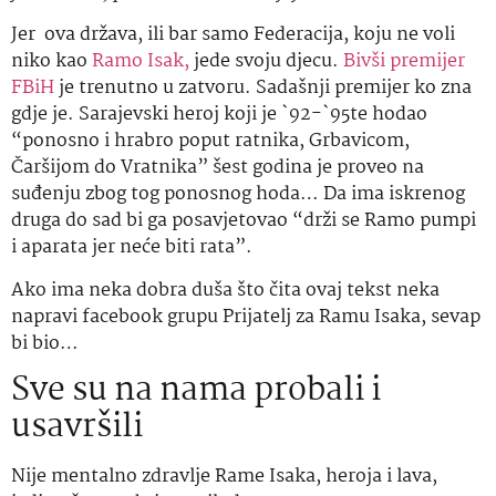
Jer ova država, ili bar samo Federacija, koju ne voli
niko kao
Ramo Isak,
jede svoju djecu.
Bivši premijer
FBiH
je trenutno u zatvoru. Sadašnji premijer ko zna
gdje je. Sarajevski heroj koji je `92-`95te hodao
“ponosno i hrabro poput ratnika, Grbavicom,
Čaršijom do Vratnika” šest godina je proveo na
suđenju zbog tog ponosnog hoda… Da ima iskrenog
druga do sad bi ga posavjetovao “drži se Ramo pumpi
i aparata jer neće biti rata”.
Ako ima neka dobra duša što čita ovaj tekst neka
napravi facebook grupu Prijatelj za Ramu Isaka, sevap
bi bio…
Sve su na nama probali i
usavršili
Nije mentalno zdravlje Rame Isaka, heroja i lava,