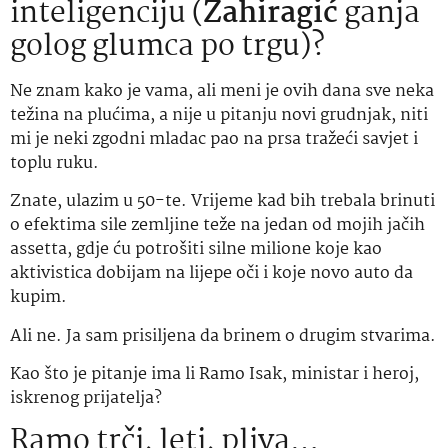
inteligenciju (
Zahiragić
ganja
golog glumca po trgu)?
Ne znam kako je vama, ali meni je ovih dana sve neka
težina na plućima, a nije u pitanju novi grudnjak, niti
mi je neki zgodni mladac pao na prsa tražeći savjet i
toplu ruku.
Znate, ulazim u 50-te. Vrijeme kad bih trebala brinuti
o efektima sile zemljine teže na jedan od mojih jačih
assetta, gdje ću potrošiti silne milione koje kao
aktivistica dobijam na lijepe oči i koje novo auto da
kupim.
Ali ne. Ja sam prisiljena da brinem o drugim stvarima.
Kao što je pitanje ima li Ramo Isak, ministar i heroj,
iskrenog prijatelja?
Ramo trči, leti, pliva…