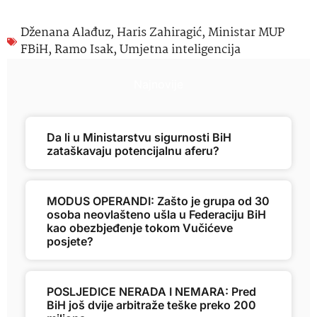
Dženana Alađuz
,
Haris Zahiragić
,
Ministar MUP
FBiH
,
Ramo Isak
,
Umjetna inteligencija
Najnovije
Da li u Ministarstvu sigurnosti BiH
zataškavaju potencijalnu aferu?
MODUS OPERANDI: Zašto je grupa od 30
osoba neovlašteno ušla u Federaciju BiH
kao obezbjeđenje tokom Vučićeve
posjete?
POSLJEDICE NERADA I NEMARA: Pred
BiH još dvije arbitraže teške preko 200