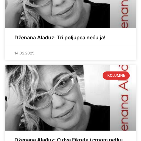
Dženana Alađuz: Tri poljupca neću ja!
14.02.2025.
KOLUMNE
Dženana Alađuz: O dva Fikreta i crnom petku