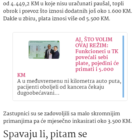
od 4.449,2 KM u koje nisu uračunati paušal, topli
obrok i prevoz što iznosi dodatnih još oko 1.600 KM.
Dakle u zbiru, plata iznosi više od 5.500 KM.
AJ, ŠTO VOLIM
OVAJ REŽIM:
Funkcioneri u TK
povećali sebi
plate, pojedini će
primati i 5.000
KM
A u međuvremenu ni kilometra auto puta,
pacijenti oboljeli od kancera čekaju
dugoobećavani…
Zastupnici su se zadovoljili sa malo skromnijim
primanjima pa će mjesečno inkasirati oko 3.500 KM.
Spavaju li, pitam se