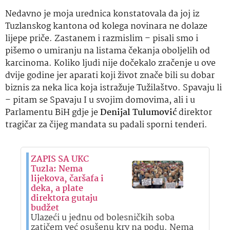
Nedavno je moja urednica konstatovala da joj iz
Tuzlanskog kantona od kolega novinara ne dolaze
lijepe priče. Zastanem i razmislim – pisali smo i
pišemo o umiranju na listama čekanja oboljelih od
karcinoma. Koliko ljudi nije dočekalo zračenje u ove
dvije godine jer aparati koji život znače bili su dobar
biznis za neka lica koja istražuje Tužilaštvo. Spavaju li
– pitam se Spavaju I u svojim domovima, ali i u
Parlamentu BiH gdje je
Denijal Tulumović
direktor
tragičar za čijeg mandata su padali sporni tenderi.
ZAPIS SA UKC
Tuzla: Nema
lijekova, čaršafa i
deka, a plate
direktora gutaju
budžet
Ulazeći u jednu od bolesničkih soba
zatičem već osušenu krv na podu. Nema