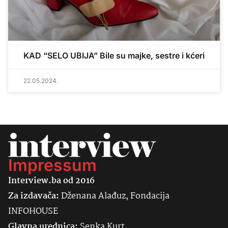
KAD “SELO UBIJA” Bile su majke, sestre i kćeri
22.05.2024.
Impressum
Interview.ba od 2016
Za izdavača:
Dženana Alađuz, Fondacija
INFOHOUSE
Glavna urednica:
Senka
Kurt