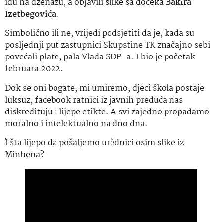
idu na dženazu, a objavili slike sa dočeka
Bakira
Izetbegovića
.
Simbolično ili ne, vrijedi podsjetiti da je, kada su
posljednji put zastupnici Skupstine TK značajno sebi
povećali plate, pala Vlada SDP-a. I bio je početak
februara 2022.
Dok se oni bogate, mi umiremo, djeci škola postaje
luksuz, facebook ratnici iz javnih preduća nas
diskredituju i lijepe etikte. A svi zajedno propadamo
moralno i intelektualno na dno dna.
Ì šta lijepo da pošaljemo urèdnici osim slike iz
Minhena?