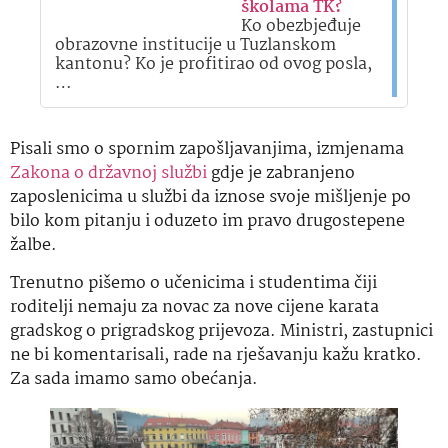
školama TK?
Ko obezbjeđuje
obrazovne institucije u Tuzlanskom
kantonu? Ko je profitirao od ovog posla,
…
Pisali smo o spornim zapošljavanjima, izmjenama
Zakona o državnoj službi
gdje je zabranjeno
zaposlenicima u službi da iznose svoje mišljenje po
bilo kom pitanju i oduzeto im pravo drugostepene
žalbe.
Trenutno pišemo o učenicima i studentima čiji
roditelji nemaju za novac za nove cijene karata
gradskog o prigradskog prijevoza. Ministri, zastupnici
ne bi komentarisali, rade na rješavanju kažu kratko.
Za sada imamo samo obećanja.