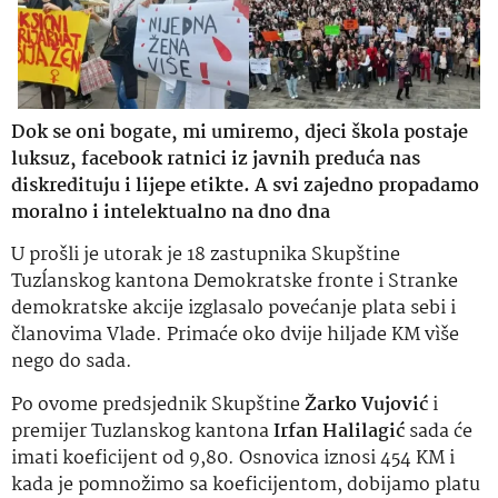
Dok se oni bogate, mi umiremo, djeci škola postaje
luksuz, facebook ratnici iz javnih preduća nas
diskredituju i lijepe etikte. A svi zajedno propadamo
moralno i intelektualno na dno dna
U prošli je utorak je 18 zastupnika Skupštine
Tuzĺanskog kantona Demokratske fronte i Stranke
demokratske akcije izglasalo povećanje plata sebi i
članovima Vlade. Primaće oko dvije hiljade KM vìše
nego do sada.
Po ovome predsjednik Skupštine
Žarko Vujović
i
premijer Tuzlanskog kantona
Irfan Halilagić
sada će
imati koeficijent od 9,80. Osnovica iznosi 454 KM i
kada je pomnožimo sa koeficijentom, dobijamo platu