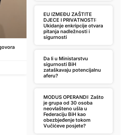
EU IZMEĐU ZAŠTITE
DJECE I PRIVATNOSTI:
Ukidanje enkripcije otvara
pitanja nadležnosti i
sigurnosti
govora
Da li u Ministarstvu
sigurnosti BiH
zataškavaju potencijalnu
aferu?
MODUS OPERANDI: Zašto
je grupa od 30 osoba
neovlašteno ušla u
Federaciju BiH kao
obezbjeđenje tokom
Vučićeve posjete?