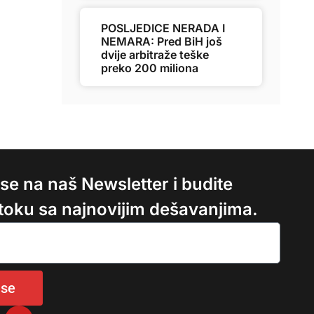
POSLJEDICE NERADA I
NEMARA: Pred BiH još
dvije arbitraže teške
preko 200 miliona
e se na naš Newsletter i budite
 toku sa najnovijim dešavanjima.
 se