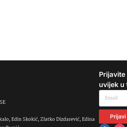
Prijavit
uvijek u
USE
Prijavi
kalo, Edin Skokić, Zlatko Dizdarević, Edina