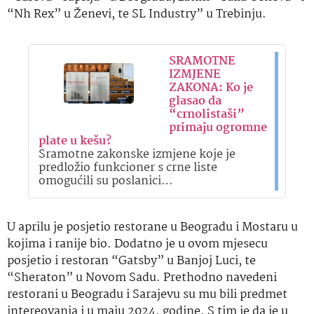
“Nh Rex” u Ženevi, te SL Industry” u Trebinju.
SRAMOTNE
IZMJENE
ZAKONA: Ko je
glasao da
“crnolistaši”
primaju ogromne
plate u kešu?
Sramotne zakonske izmjene koje je
predložio funkcioner s crne liste
omogućili su poslanici…
U aprilu je posjetio restorane u Beogradu i Mostaru u
kojima i ranije bio. Dodatno je u ovom mjesecu
posjetio i restoran “Gatsby” u Banjoj Luci, te
“Sheraton” u Novom Sadu. Prethodno navedeni
restorani u Beogradu i Sarajevu su mu bili predmet
intereovanja i u maju 2024. godine. S tim je da je u