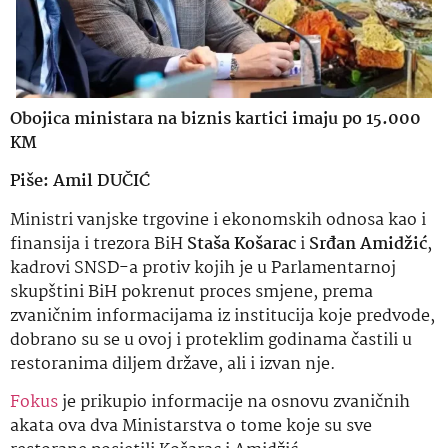
Obojica ministara na biznis kartici imaju po 15.000
KM
Piše: Amil DUČIĆ
Ministri vanjske trgovine i ekonomskih odnosa kao i
finansija i trezora BiH
Staša Košarac
i
Srđan Amidžić
,
kadrovi SNSD-a protiv kojih je u Parlamentarnoj
skupštini BiH pokrenut proces smjene, prema
zvaničnim informacijama iz institucija koje predvode,
dobrano su se u ovoj i proteklim godinama častili u
restoranima diljem države, ali i izvan nje.
Fokus
je prikupio informacije na osnovu zvaničnih
akata ova dva Ministarstva o tome koje su sve