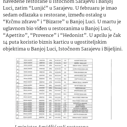
navedene restorane u Istočnom Sarajevu i Banjoj
Luci, zatim “Lunjić” u Sarajevu. U februaru je imao
sedam odlazaka u restorane, između ostalog u
“Krčmu zdravo” i “Bizarre” u Banjoj Luci. U martu je
uglavnom bio viđen u restoranima u Banjoj Luci,
“Apettito”, “Provence” i “Hedonist”. U aprilu je čak
14 puta koristio biznis karticu u ugostiteljskim
objektima u Banjoj Luci, Istočnom Sarajevu i Bijeljini.