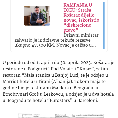
KAMPANJA U
TOKU: Straša
Košarac dijelio
novac, iskoristio
“diskreciono
pravo”
Državni ministar
zahvatio je iz državne tekuće rezerve
ukupno 47.500 KM. Novac je otišao u…
U periodu od od 1. aprila do 30. aprila 2023. Košarac je
restorane u Podgorici “Pod Volat” i “Knjaz”, zatim
restoran “Mala stanica u Banjoj Luci, te je odsjeo u
Marriot hotelu u Tirani (Albanija). Tokom maja te
godine bio je restoranu Maldera u Beogradu, u
Etnobrvnari Groš u Leskovcu, a odsjeo je u dva hotela
u Beogradu te hotelu “Eurostars” u Barceloni.