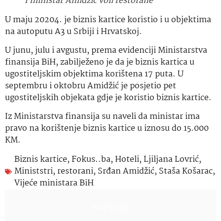
I ministar Amidžić voli restorane
U maju 20204. je biznis kartice koristio i u objektima
na autoputu A3 u Srbiji i Hrvatskoj.
U junu, julu i avgustu, prema evidenciji Ministarstva
finansija BiH, zabilježeno je da je biznis kartica u
ugostiteljskim objektima korištena 17 puta. U
septembru i oktobru Amidžić je posjetio pet
ugostiteljskih objekata gdje je koristio biznis kartice.
Iz Ministarstva finansija su naveli da ministar ima
pravo na korištenje biznis kartice u iznosu do 15.000
KM.
Biznis kartice
,
Fokus..ba
,
Hoteli
,
Ljiljana Lovrić
,
Ministstri
,
restorani
,
Srđan Amidžić
,
Staša Košarac
,
Vijeće ministara BiH
Najnovije