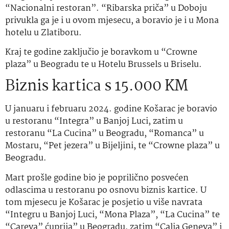
“Nacionalni restoran”. “Ribarska priča” u Doboju
privukla ga je i u ovom mjesecu, a boravio je i u Mona
hotelu u Zlatiboru.
Kraj te godine zaključio je boravkom u “Crowne
plaza” u Beogradu te u Hotelu Brussels u Briselu.
Biznis kartica s 15.000 KM
U januaru i februaru 2024. godine Košarac je boravio
u restoranu “Integra” u Banjoj Luci, zatim u
restoranu “La Cucina” u Beogradu, “Romanca” u
Mostaru, “Pet jezera” u Bijeljini, te “Crowne plaza” u
Beogradu.
Mart prošle godine bio je poprilično posvećen
odlascima u restoranu po osnovu biznis kartice. U
tom mjesecu je Košarac je posjetio u više navrata
“Integru u Banjoj Luci, “Mona Plaza”, “La Cucina” te
“Careva” ćuprija” u Beogradu, zatim “Calia Geneva” i