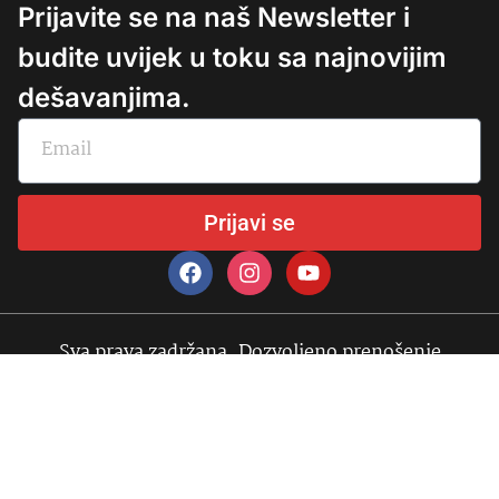
Prijavite se na naš Newsletter i
budite uvijek u toku sa najnovijim
dešavanjima.
Prijavi se
Sva prava zadržana. Dozvoljeno prenošenje
sadržaja bez dozvole izdavača uz obavezno
navođenje izvora.
© Copyright 2025 Fondacija Infohouse nezavisni