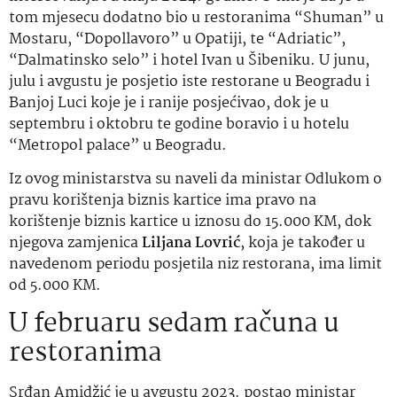
tom mjesecu dodatno bio u restoranima “Shuman” u
Mostaru, “Dopollavoro” u Opatiji, te “Adriatic”,
“Dalmatinsko selo” i hotel Ivan u Šibeniku. U junu,
julu i avgustu je posjetio iste restorane u Beogradu i
Banjoj Luci koje je i ranije posjećivao, dok je u
septembru i oktobru te godine boravio i u hotelu
“Metropol palace” u Beogradu.
Iz ovog ministarstva su naveli da ministar Odlukom o
pravu korištenja biznis kartice ima pravo na
korištenje biznis kartice u iznosu do 15.000 KM, dok
njegova zamjenica
Liljana Lovrić
, koja je također u
navedenom periodu posjetila niz restorana, ima limit
od 5.000 KM.
U februaru sedam računa u
restoranima
Srđan Amidžić je u avgustu 2023. postao ministar