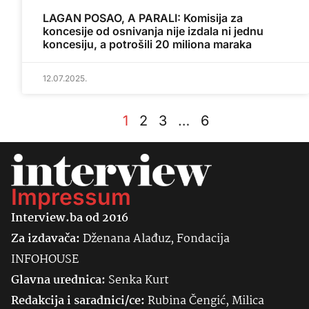
LAGAN POSAO, A PARALI: Komisija za
koncesije od osnivanja nije izdala ni jednu
koncesiju, a potrošili 20 miliona maraka
12.07.2025.
1
2
3
…
6
Impressum
Interview.ba od 2016
Za izdavača:
Dženana Alađuz, Fondacija
INFOHOUSE
Glavna urednica:
Senka
Kurt
Redakcija i saradnici/ce:
Rubina Čengić, Milica