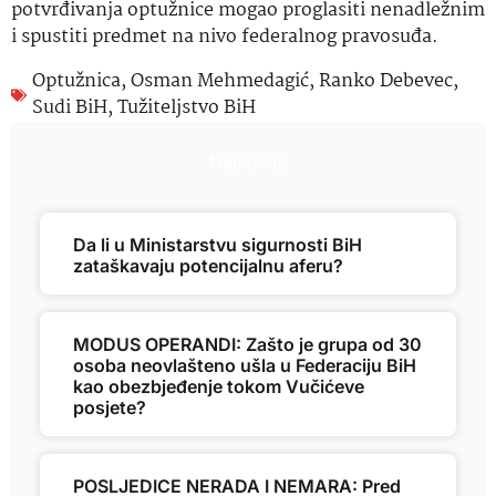
potvrđivanja optužnice mogao proglasiti nenadležnim
i spustiti predmet na nivo federalnog pravosuđa.
Optužnica
,
Osman Mehmedagić
,
Ranko Debevec
,
Sudi BiH
,
Tužiteljstvo BiH
Najnovije
Da li u Ministarstvu sigurnosti BiH
zataškavaju potencijalnu aferu?
MODUS OPERANDI: Zašto je grupa od 30
osoba neovlašteno ušla u Federaciju BiH
kao obezbjeđenje tokom Vučićeve
posjete?
POSLJEDICE NERADA I NEMARA: Pred