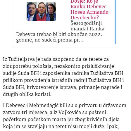
Dosje: Ko je
Ranko Debevec
Hoseu Armandu
Devebechu?
Šestogodišnji
mandat Ranka
Debevca trebao bi biti okončan 2022.
godine, no sudeći prema pr…
Iz Tužiteljstva je tada saopćeno da se terete za
zloupotrebu položaja, nezakonito prisluškivanje
sudije Suda BiH i zaposlenika radnika Tužilaštva BiH
prilikom provođenja istražnih radnji Tužilaštva BiH i
Suda BiH, krivotvorenje isprava, primanje nagrade i
drugih oblika koristi.
I Debevec i Mehmedagić bili su u pritvoru u državnom
zatvoru tri mjeseca, a iz Vojkovića su pušteni
početkom početkom marta jer zbog krivičnih djela
koja im se stavljaju na teret nisu mogli duže. Ipak,