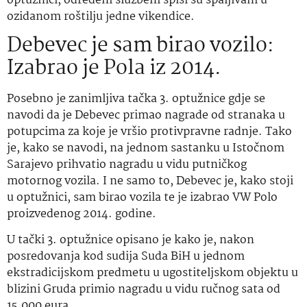
optužnici, određeni službeni spisi su spaljivani u
ozidanom roštilju jedne vikendice.
Debevec je sam birao vozilo:
Izabrao je Pola iz 2014.
Posebno je zanimljiva tačka 3. optužnice gdje se
navodi da je Debevec primao nagrade od stranaka u
potupcima za koje je vršio protivpravne radnje. Tako
je, kako se navodi, na jednom sastanku u Istočnom
Sarajevo prihvatio nagradu u vidu putničkog
motornog vozila. I ne samo to, Debevec je, kako stoji
u optužnici, sam birao vozila te je izabrao VW Polo
proizvedenog 2014. godine.
U tački 3. optužnice opisano je kako je, nakon
posredovanja kod sudija Suda BiH u jednom
ekstradicijskom predmetu u ugostiteljskom objektu u
blizini Gruda primio nagradu u vidu ručnog sata od
15.000 eura.