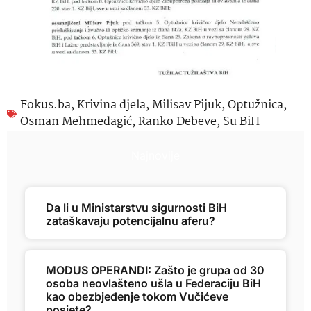
Fokus.ba
,
Krivina djela
,
Milisav Pijuk
,
Optužnica
,
Osman Mehmedagić
,
Ranko Debeve
,
Su BiH
Najnovije
Da li u Ministarstvu sigurnosti BiH
zataškavaju potencijalnu aferu?
MODUS OPERANDI: Zašto je grupa od 30
osoba neovlašteno ušla u Federaciju BiH
kao obezbjeđenje tokom Vučićeve
posjete?