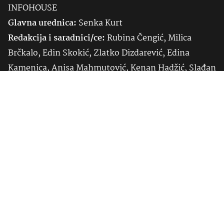
INFOHOUSE
Glavna urednica:
Senka
Kurt
Redakcija i saradnici/ce:
Rubina Čengić, Milica
Brčkalo, Edin Skokić, Zlatko Dizdarević, Edina
Kamenica, Anisa Mahmutović, Kenan Hadžić, Slađan
Tomić
Tehnički urednik:
Zlatko Lagumdžija
Prijavite se na naš Newsletter i
budite uvijek u toku sa najnovijim
dešavanjima.
Prijavi se