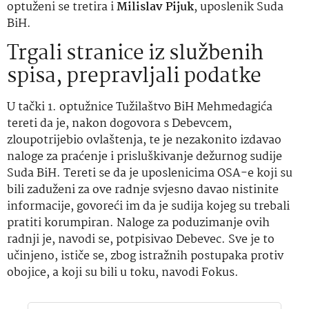
optuženi se tretira i
Milislav Pijuk
, uposlenik Suda
BiH.
Trgali stranice iz službenih
spisa, prepravljali podatke
U tački 1. optužnice Tužilaštvo BiH Mehmedagića
tereti da je, nakon dogovora s Debevcem,
zloupotrijebio ovlaštenja, te je nezakonito izdavao
naloge za praćenje i prisluškivanje dežurnog sudije
Suda BiH. Tereti se da je uposlenicima OSA-e koji su
bili zaduženi za ove radnje svjesno davao nistinite
informacije, govoreći im da je sudija kojeg su trebali
pratiti korumpiran. Naloge za poduzimanje ovih
radnji je, navodi se, potpisivao Debevec. Sve je to
učinjeno, ističe se, zbog istražnih postupaka protiv
obojice, a koji su bili u toku, navodi Fokus.