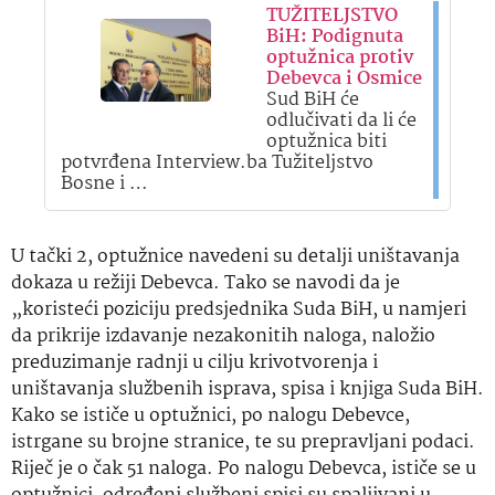
TUŽITELJSTVO
BiH: Podignuta
optužnica protiv
Debevca i Osmice
Sud BiH će
odlučivati da li će
optužnica biti
potvrđena Interview.ba Tužiteljstvo
Bosne i …
U tački 2, optužnice navedeni su detalji uništavanja
dokaza u režiji Debevca. Tako se navodi da je
„koristeći poziciju predsjednika Suda BiH, u namjeri
da prikrije izdavanje nezakonitih naloga, naložio
preduzimanje radnji u cilju krivotvorenja i
uništavanja službenih isprava, spisa i knjiga Suda BiH.
Kako se ističe u optužnici, po nalogu Debevce,
istrgane su brojne stranice, te su prepravljani podaci.
Riječ je o čak 51 naloga. Po nalogu Debevca, ističe se u