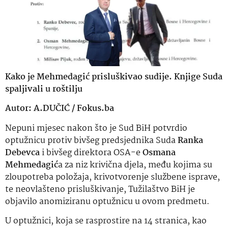
Kako je Mehmedagić prisluškivao sudije. Knjige Suda
spaljivali u roštilju
Autor: A.DUČIĆ / Fokus.ba
Nepuni mjesec nakon što je Sud BiH potvrdio
optužnicu protiv bivšeg predsjednika Suda
Ranka
Debevca
i bivšeg direktora OSA-e
Osmana
Mehmedagić
a za niz krivična djela, među kojima su
zloupotreba položaja, krivotvorenje službene isprave,
te neovlašteno prisluškivanje, Tužilaštvo BiH je
objavilo anomiziranu optužnicu u ovom predmetu.
U optužnici, koja se rasprostire na 14 stranica, kao