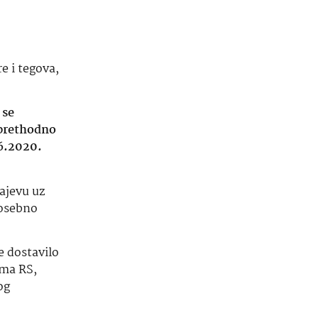
e i tegova,
 se
 prethodno
06.2020.
ajevu uz
Posebno
e dostavilo
uma RS,
og