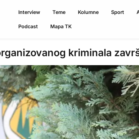
Interview
Teme
Kolumne
Sport
A
Podcast
Mapa TK
rganizovanog kriminala završ