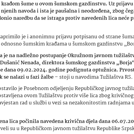
i sa krađom šume u ovom šumskom gazdinstvu. Uz prijavu 
 njenih navoda i ista je paušalna i neodređena, zbog čeg
donio naredbu da se istraga protiv navedenih lica neće p
zaprimilo je i anonimnu prijavu potpisanu od strane šuma
du, odnosno šumskim krađama u šumskom gazdinstvu „Borj
a je na nadležno postupanje Okružnom javnom tužilašt
v Dušanić Nenada, direktora šumskog gazdinstva „Borja“
g je dana 09.02.2024. godine podignuta optužnica. Prv
se nalazi u fazi žalbe
– stoji u navodima Tužilaštva RS.
stavilo je Posebnom odjeljenju Republičkog javnog tužila
ostavljena ovom Tužilaštvu protiv više lica zbog krivičnog
savjestan rad u službi u vezi sa nezakonitostim radnjama
jena lica počinila navedena krivična djela dana 06.07.2
veli su u Republičkom javnom tužilaštvu Republike Srps