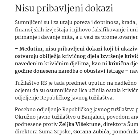
Nisu pribavljeni dokazi
Sumnjičeni su i za utaju poreza i doprinosa, krađa
finansijskih izvještaja i njihovo falsifikovanje i u
primanje i davanje mita, a u vezi sa prometovanj
–
Međutim, nisu pribavljeni dokazi koji bi ukaziv
ostvaruju obilježja krivičnog djela Izvršenje kriv
navedenim krivičnim djelima, kao ni krivična dje
godine donesena naredba o obustavi istrage –
nav
Tužilaštvo RS je tada predmet uputilo na nadležn
ocjenu da su osumnjičena lica učinila ostala krivič
odjeljenje Republičkog javnog tužilaštva.
Posebno odjeljenje Republičkog javnog tužilaštva 
Okružno javno tužilaštvo u Banjaluci, povodom an
podnesene protiv
Željka Višekrune
, direktora Šu
direktora Šuma Srpske,
Gorana Zubića,
pomoćnika 