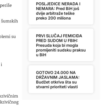
POSLJEDICE NERADA I
periše
NEMARA: Pred BiH još
dvije arbitraže teške
preko 200 miliona
1 šumskih
PRVI SLUČAJ FEMICIDA
blemi su
PRED SUDOM U FBIH:
Presuda koja bi mogla
promijeniti sudsku praksu
u BiH
i
GOTOVO 24.000 NA
DRŽAVNIM JASLAMA:
Budžet otkriva šta su
stvarni prioriteti vlasti
 krivičnim
 krivičnog