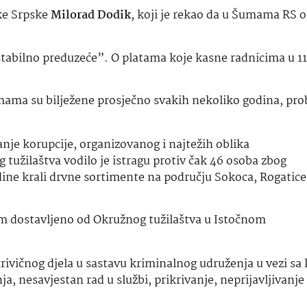
ke Srpske
Milorad Dodik
, koji je rekao da u Šumama RS o
“stabilno preduzeće”. O platama koje kasne radnicima u 1
ama su bilježene prosječno svakih nekoliko godina, pro
anje korupcije, organizovanog i najtežih oblika
tužilaštva vodilo je istragu protiv čak 46 osoba zbog
ine krali drvne sortimente na području Sokoca, Rogatice 
om dostavljeno od Okružnog tužilaštva u Istočnom
krivičnog djela u sastavu kriminalnog udruženja u vezi sa
a, nesavjestan rad u službi, prikrivanje, neprijavljivanje