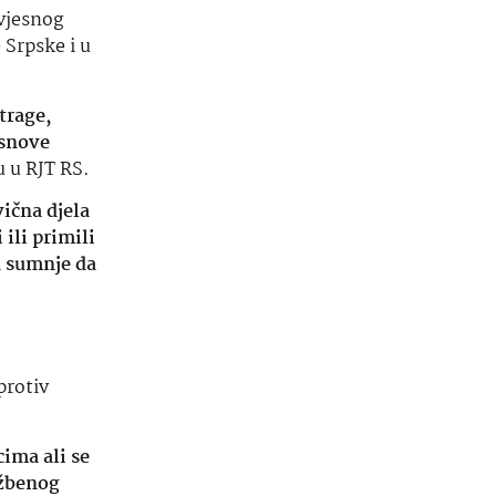
avjesnog
 Srpske i u
trage,
osnove
u u RJT RS.
ična djela
 ili primili
a sumnje da
protiv
cima ali se
užbenog