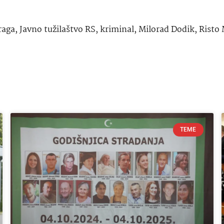
raga
,
Javno tužilaštvo RS
,
kriminal
,
Milorad Dodik
,
Risto 
TEME