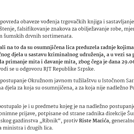
, povreda obaveze vođenja trgovačkih knjiga i sastavljanje
ništenje, falsifikovanje znakova za obilježavanje robe, mjer
em šumskih drvnih sortimenata.
ali na to da su osumnjičena lica preduzela radnje kojima
ičnog djela u sastavu kriminalnog udruženja, a u vezi sa
la primanje mita i davanje mita, zbog čega je dana 29.
odi se u odgovoru RJT Republike Srpske.
o postupanje Okružnom javnom tužilaštvu u Istočnom Sar
na djela za koja su osumnjičena, a za koja nije nadležno 
postupalo je i u predmetu kojeg je na nadležno postupanj
onimne prijave, potpisane od strane radnika direkcije Š
mskog gazdinstva „Ribnik“, protiv
Riste Marića
, generaln
ministra i drugih lica.