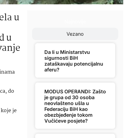
ela u
Najnovije
d u
Vezano
vanje
Da li u Ministarstvu
sigurnosti BiH
zataškavaju potencijalnu
aferu?
dinama
ca, do
MODUS OPERANDI: Zašto
je grupa od 30 osoba
neovlašteno ušla u
Federaciju BiH kao
 koje je
obezbjeđenje tokom
Vučićeve posjete?