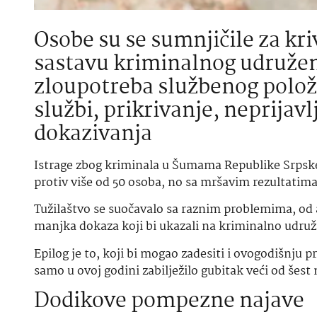
Osobe su se sumnjičile za kri
sastavu kriminalnog udruženj
zloupotreba službenog položa
službi, prikrivanje, neprijavl
dokazivanja
Istrage zbog kriminala u Šumama Republike Srpske
protiv više od 50 osoba, no sa mršavim rezultatim
Tužilaštvo se suočavalo sa raznim problemima, od 
manjka dokaza koji bi ukazali na kriminalno udruž
Epilog je to, koji bi mogao zadesiti i ovogodišnju 
samo u ovoj godini zabilježilo gubitak veći od šes
Dodikove pompezne najave