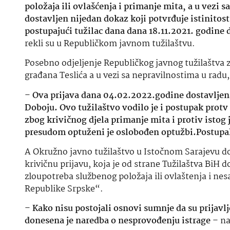
položaja ili ovlašćenja i primanje mita, a u vez
dostavljen nijedan dokaz koji potvrđuje istinitost
postupajući tužilac dana dana 18.11.2021. godine 
rekli su u Republičkom javnom tužilaštvu.
Posebno odjeljenje Republičkog javnog tužilaštva 
građana Teslića a u vezi sa nepravilnostima u ra
–
Ova prijava dana 04.02.2022.godine dostavljen
Doboju. Ovo tužilaštvo vodilo je i postupak prot
zbog krivičnog djela primanje mita i protiv isto
presudom optuženi je oslobođen optužbi.Postupak 
A Okružno javno tužilaštvo u Istočnom Sarajevu do
krivičnu prijavu, koja je od strane Tužilaštva BiH d
zloupotreba službenog položaja ili ovlaštenja i ne
Republike Srpske“.
–
Kako nisu postojali osnovi sumnje da su prijavl
donesena je naredba o nesprovođenju istrage
– na