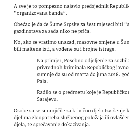
A sve je to pompezno najavio predsjednik Republi
“organizovana banda”.
Obećao je da će Šume Srpske za šest mjeseci biti 
gazdinstava za sada niko ne priča.
No, ako se vratimo unazad, masovne smjene u Šum
bili maltene isti, a vođene su i brojne istrage.
Na primjer, Posebno odjeljenje za suzbij
privrednoh kriminala Republičkog javnog 
sumnje da su od marta do juna 2018. god
Pala.
Radilo se o predmetu koje je Republičk
Sarajevu.
Osobe su se sumnjičile za krivično djelo Izvršenje 
djelima zloupotreba službenog položaja ili ovlašćenj
djela, te sprečavanje dokazivanja.