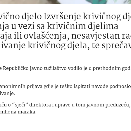
vično djelo Izvršenje krivičnog dj
a u vezi sa krivičnim djelima
ja ili ovlašćenja, nesavjestan ra
jivanje krivičnog djela, te spreča
 Republičko javno tužilaštvo vodilo je u prethodnim go
a
anonimnih prijava gdje je teško ispitati navode podnosio
ivanje.
priču o “sječi” direktora i uprave u tom javnom preduzeću,
t miliona maraka.