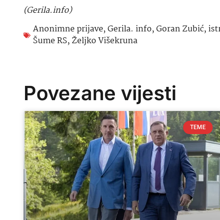
(Gerila.info)
Anonimne prijave
,
Gerila. info
,
Goran Zubić
,
ist
Šume RS
,
Željko Višekruna
Povezane vijesti
TEME