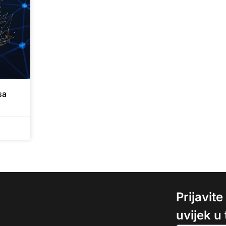
sa
Prijavit
uvijek u