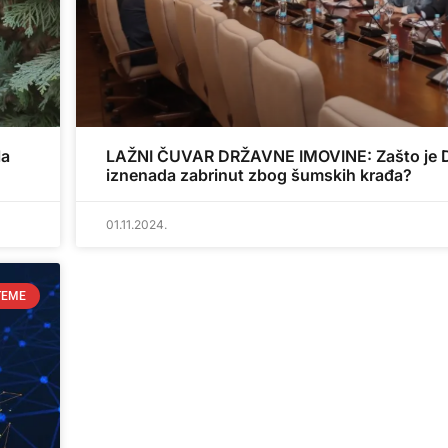
la
LAŽNI ČUVAR DRŽAVNE IMOVINE: Zašto je 
iznenada zabrinut zbog šumskih krađa?
01.11.2024.
TEME