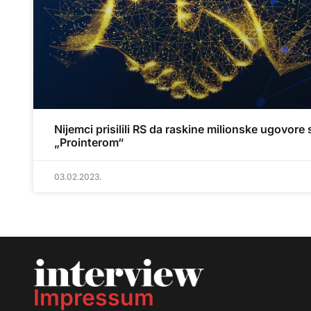
Nijemci prisilili RS da raskine milionske ugovore 
„Prointerom“
03.02.2023.
Impressum