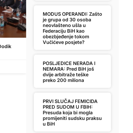
MODUS OPERANDI: Zašto
je grupa od 30 osoba
neovlašteno ušla u
Federaciju BiH kao
obezbjeđenje tokom
Vučićeve posjete?
Dodik
POSLJEDICE NERADA I
NEMARA: Pred BiH još
dvije arbitraže teške
preko 200 miliona
PRVI SLUČAJ FEMICIDA
PRED SUDOM U FBIH:
Presuda koja bi mogla
promijeniti sudsku praksu
u BiH