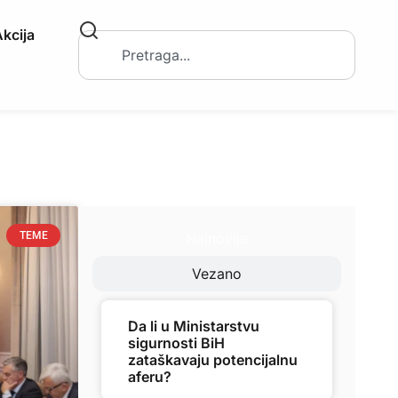
kcija
Najnovije
TEME
Vezano
Da li u Ministarstvu
sigurnosti BiH
zataškavaju potencijalnu
aferu?