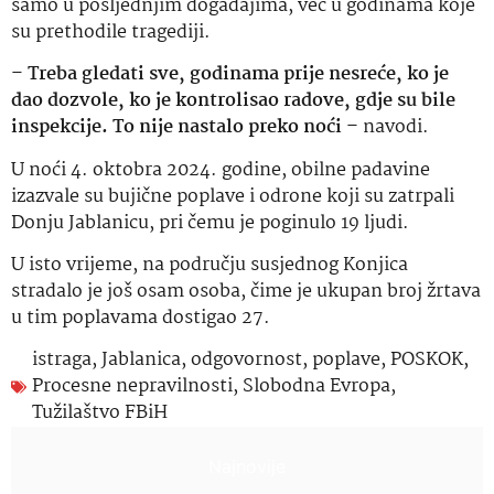
samo u posljednjim događajima, već u godinama koje
su prethodile tragediji.
–
Treba gledati sve, godinama prije nesreće, ko je
dao dozvole, ko je kontrolisao radove, gdje su bile
inspekcije. To nije nastalo preko noći
– navodi.
U noći 4. oktobra 2024. godine, obilne padavine
izazvale su bujične poplave i odrone koji su zatrpali
Donju Jablanicu, pri čemu je poginulo 19 ljudi.
U isto vrijeme, na području susjednog Konjica
stradalo je još osam osoba, čime je ukupan broj žrtava
u tim poplavama dostigao 27.
istraga
,
Jablanica
,
odgovornost
,
poplave
,
POSKOK
,
Procesne nepravilnosti
,
Slobodna Evropa
,
Tužilaštvo FBiH
Najnovije