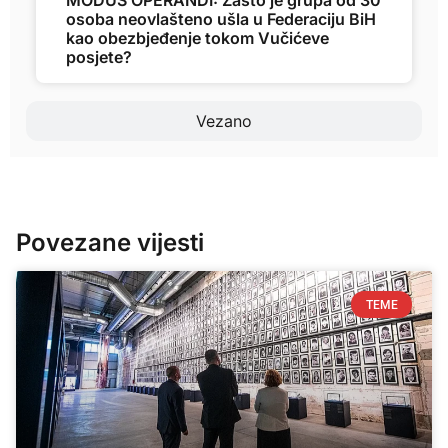
MODUS OPERANDI: Zašto je grupa od 30
osoba neovlašteno ušla u Federaciju BiH
kao obezbjeđenje tokom Vučićeve
posjete?
Vezano
Povezane vijesti
TEME