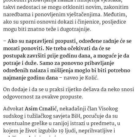
proceduri pribavljanja nalaza i mišljenja vještaka,
takvi nedostaci se mogu otkloniti novim, zakonitim
naredbama i ponovljenim vještačenjima. Međutim,
ako su sporni osnovni dokazi i činjenice, posljedice
mogu biti znatno teže i dugotrajnije.
–
Ako su napravljeni propusti, određene radnje će se
morati ponoviti. Ne treba očekivati da će se
postupak završiti prije godinu dana, a moguće je da
potraje i duže. Samo za ponovno pribavljanje
određenih nalaza i mišljenja moglo bi biti potrebno
najmanje godinu dana
– naveo je Kolić.
On dodaje i da se u praksi rijetko dešava da neko snosi
odgovornost za ovakve propuste.
Advokat
Asim Crnalić
, nekadašnji član Visokog
sudskog i tužilačkog savjeta BiH, poručuje da su
eventualne greške u ranijoj istrazi u predmetu, u
kojem je život izgubilo 19 ljudi, neprihvatljive i