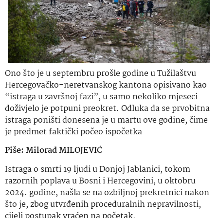
Ono što je u septembru prošle godine u Tužilaštvu
Hercegovačko-neretvanskog kantona opisivano kao
“istraga u završnoj fazi”, u samo nekoliko mjeseci
doživjelo je potpuni preokret. Odluka da se prvobitna
istraga poništi donesena je u martu ove godine, čime
je predmet faktički počeo ispočetka
Piše: Milorad MILOJEVIĆ
Istraga o smrti 19 ljudi u Donjoj Jablanici, tokom
razornih poplava u Bosni i Hercegovini, u oktobru
2024. godine, našla se na ozbiljnoj prekretnici nakon
što je, zbog utvrđenih proceduralnih nepravilnosti,
cijeli postupak vraćen na početak.