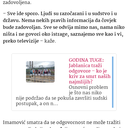
zadovoljena.
–
Sve ide sporo. Ljudi su razočarani i u sudstvo i u
državu. Nema nekih pravih informacija da čovjek
bude zadovoljan. Sve se odvija mimo nas, nama niko
ništa i ne govori oko istrage, saznajemo sve kao i vi,
preko televizije
– kaže.
GODINA TUGE:
Jablanica traži
odgovore – ko je
kriv za smrt naših
najmlijih?
Osnovni problem
je što nas niko
nije podržao da se pokuša završiti sudski
postupak, a on n…
Imamović smatra da se odgovornost ne može tražiti