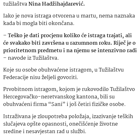
tužilaštva
Nina Hadžihajdarević.
Iako je nova istraga otvorena u martu, nema naznaka
kada bi mogla biti okončana.
–
Teško je dati procjenu koliko će istraga trajati, ali
će svakako biti završena u razumnom roku. Riječ je o
prioritetnom predmetu i na njemu se intenzivno radi
– navode iz Tužilaštva.
Koje su osobe obuhvaćene istragom, u Tužilaštvu
Federacije nisu željeli govoriti.
Prvobitnom istragom, kojom je rukovodilo Tužilaštvo
Hercegovačko-neretvanskog kantona, bili su
obuhvaćeni firma “Sani” i još četiri fizičke osobe.
Istraživana je zloupotreba položaja, izazivanje teških
slučajeva opšte opasnosti, onečišćenje životne
sredine i nesavjestan rad u službi.