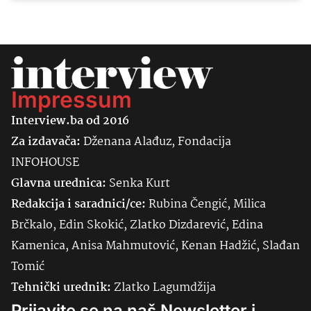
Impressum
Interview.ba od 2016
Za izdavača:
Dženana Alađuz, Fondacija
INFOHOUSE
Glavna urednica:
Senka
Kurt
Redakcija i saradnici/ce:
Rubina Čengić, Milica
Brčkalo, Edin Skokić, Zlatko Dizdarević, Edina
Kamenica, Anisa Mahmutović, Kenan Hadžić, Slađan
Tomić
Tehnički urednik:
Zlatko Lagumdžija
Prijavite se na naš Newsletter i