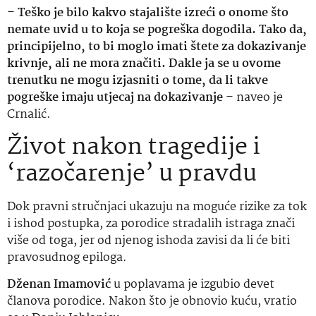
–
Teško je bilo kakvo stajalište izreći o onome što
nemate uvid u to koja se pogreška dogodila. Tako da,
principijelno, to bi moglo imati štete za dokazivanje
krivnje, ali ne mora značiti. Dakle ja se u ovome
trenutku ne mogu izjasniti o tome, da li takve
pogreške imaju utjecaj na dokazivanje
– naveo je
Crnalić.
Život nakon tragedije i
‘razočarenje’ u pravdu
Dok pravni stručnjaci ukazuju na moguće rizike za tok
i ishod postupka, za porodice stradalih istraga znači
više od toga, jer od njenog ishoda zavisi da li će biti
pravosudnog epiloga.
Dženan Imamović
u poplavama je izgubio devet
članova porodice. Nakon što je obnovio kuću, vratio