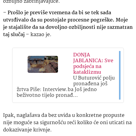
ozbiljno zabrinjavajuće.
–
Prošlo je previše vremena da bi se tek sada
utvrđivalo da su postojale procesne pogreške. Moje
je stajalište da sa dovoljno ozbiljnosti nije razmatran
taj slučaj
– kazao je.
DONJA
JABLANICA: Sve
podsjeća na
kataklizmu
U Buturović polju
pronađena još
žrtva Piše: Interview.ba Još jedno
beživotno tijelo pronađ…
Ipak, naglašava da bez uvida u konkretne propuste
nije moguće sa sigurnošću reći koliko će oni uticati na
dokazivanje krivnje.