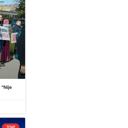
“Nije
TEME