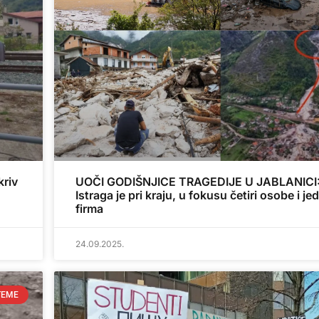
kriv
UOČI GODIŠNJICE TRAGEDIJE U JABLANICI
Istraga je pri kraju, u fokusu četiri osobe i je
firma
24.09.2025.
TEME