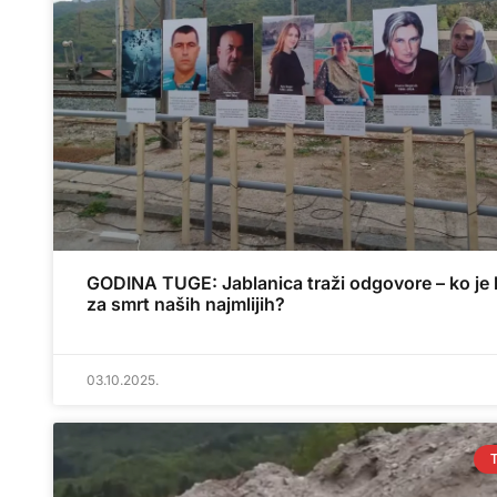
GODINA TUGE: Jablanica traži odgovore – ko je 
za smrt naših najmlijih?
03.10.2025.