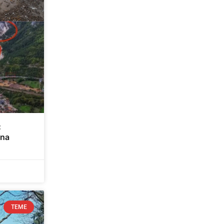
:
dna
TEME