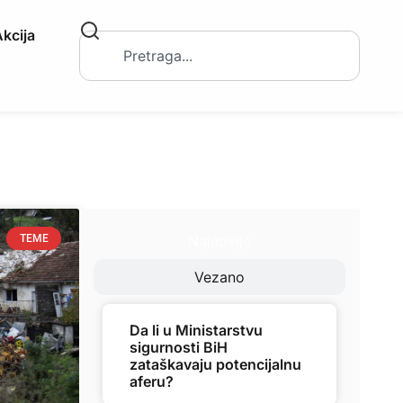
kcija
Najnovije
TEME
Vezano
Da li u Ministarstvu
sigurnosti BiH
zataškavaju potencijalnu
aferu?