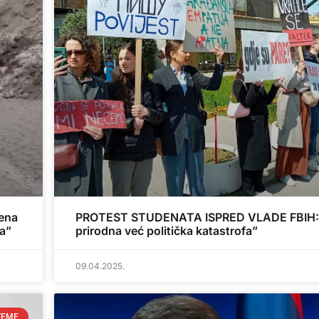
ena
PROTEST STUDENATA ISPRED VLADE FBIH: 
da”
prirodna već politička katastrofa”
09.04.2025.
TEME