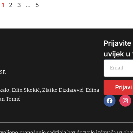
1
2
3
…
5
Prijavit
uvijek u
USE
Prijavi
kalo, Edin Skokić, Zlatko Dizdarević, Edina
đan Tomić
voljeno prenošenje sadržaja bez dozvole izdavača uz ob