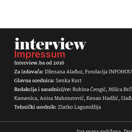
Impressum
Interview.ba od 2016
Za izdavača:
Dženana Alađuz, Fondacija INFOHO
Glavna urednica:
Senka
Kurt
Redakcija i saradnici/ce:
Rubina Čengić, Milica Brč
Kamenica, Anisa Mahmutović, Kenan Hadžić, Sla
Tehnički urednik:
Zlatko Lagumdžija
Sva prava zadržana. Doz