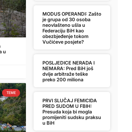
MODUS OPERANDI: Zašto
je grupa od 30 osoba
neovlašteno ušla u
Federaciju BiH kao
obezbjeđenje tokom
Vučićeve posjete?
a
a u
POSLJEDICE NERADA I
NEMARA: Pred BiH još
dvije arbitraže teške
preko 200 miliona
TEME
PRVI SLUČAJ FEMICIDA
PRED SUDOM U FBIH:
Presuda koja bi mogla
promijeniti sudsku praksu
u BiH