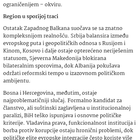
ograničenijem – okviru.
Region u sporijoj traci
Ostatak Zapadnog Balkana suočava se sa znatno
kompleksnijom realnošću. Srbija balansira između
evropskog puta i geopolitičkih odnosa s Rusijom i
Kinom, Kosovo i dalje ostaje opterećeno neriješenim
statusom, Sjeverna Makedonija blokirana
bilateralnim sporovima, dok Albanija pokušava
održati reformski tempo u izazovnom političkom
ambijentu.
Bosna i Hercegovina, međutim, ostaje
najproblematičniji slučaj. Formalno kandidat za
članstvo, ali suštinski zaglavljena u institucionalnoj
paralizi, BiH teško ispunjava i osnovne političke
kriterije. Vladavina prava, funkcionalnost institucija i
borba protiv korupcije ostaju hronični problemi, dok
političke elite evropske integracije često koriste više