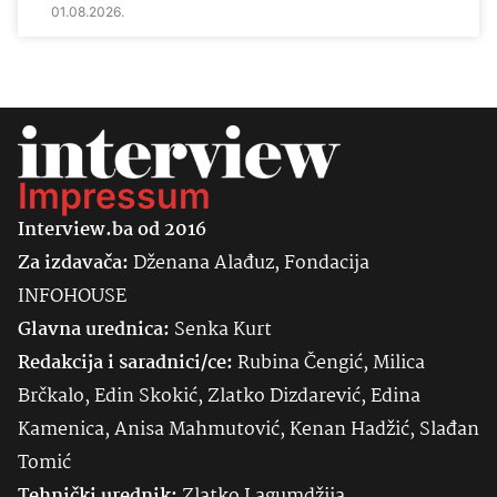
01.08.2026.
Impressum
Interview.ba od 2016
Za izdavača:
Dženana Alađuz, Fondacija
INFOHOUSE
Glavna urednica:
Senka
Kurt
Redakcija i saradnici/ce:
Rubina Čengić, Milica
Brčkalo, Edin Skokić, Zlatko Dizdarević, Edina
Kamenica, Anisa Mahmutović, Kenan Hadžić, Slađan
Tomić
Tehnički urednik:
Zlatko Lagumdžija