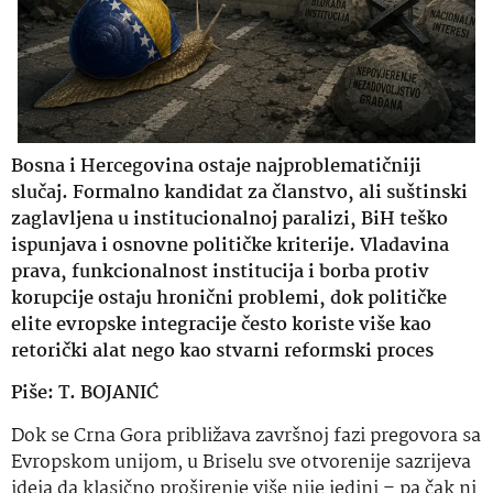
Bosna i Hercegovina ostaje najproblematičniji
slučaj. Formalno kandidat za članstvo, ali suštinski
zaglavljena u institucionalnoj paralizi, BiH teško
ispunjava i osnovne političke kriterije. Vladavina
prava, funkcionalnost institucija i borba protiv
korupcije ostaju hronični problemi, dok političke
elite evropske integracije često koriste više kao
retorički alat nego kao stvarni reformski proces
Piše: T. BOJANIĆ
Dok se Crna Gora približava završnoj fazi pregovora sa
Evropskom unijom, u Briselu sve otvorenije sazrijeva
ideja da klasično proširenje više nije jedini – pa čak ni