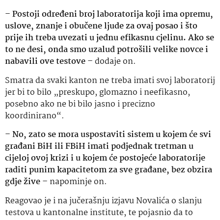
– Postoji određeni broj laboratorija koji ima opremu,
uslove, znanje i obučene ljude za ovaj posao i što
prije ih treba uvezati u jednu efikasnu cjelinu. Ako se
to ne desi, onda smo uzalud potrošili velike novce i
nabavili ove testove –
dodaje on.
Smatra da svaki kanton ne treba imati svoj laboratorij
jer bi to bilo „preskupo, glomazno i neefikasno,
posebno ako ne bi bilo jasno i precizno
koordinirano“.
– No, zato se mora uspostaviti sistem u kojem će svi
građani BiH ili FBiH imati podjednak tretman u
cijeloj ovoj krizi i u kojem će postojeće laboratorije
raditi punim kapacitetom za sve građane, bez obzira
gdje žive –
napominje on.
Reagovao je i na jučerašnju izjavu Novalića o slanju
testova u kantonalne institute, te pojasnio da to