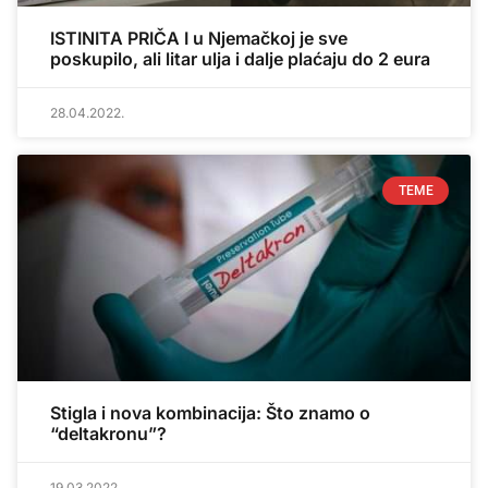
ISTINITA PRIČA I u Njemačkoj je sve
poskupilo, ali litar ulja i dalje plaćaju do 2 eura
28.04.2022.
TEME
Stigla i nova kombinacija: Što znamo o
“deltakronu”?
19.03.2022.