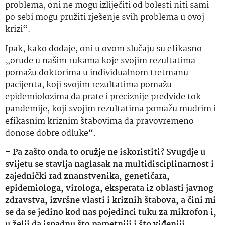
problema, oni ne mogu izliječiti od bolesti niti sami
po sebi mogu pružiti rješenje svih problema u ovoj
krizi“.
Ipak, kako dodaje, oni u ovom slučaju su efikasno
„oruđe u našim rukama koje svojim rezultatima
pomažu doktorima u individualnom tretmanu
pacijenta, koji svojim rezultatima pomažu
epidemiolozima da prate i preciznije predvide tok
pandemije, koji svojim rezultatima pomažu mudrim i
efikasnim kriznim štabovima da pravovremeno
donose dobre odluke“.
– Pa zašto onda to oružje ne iskoristiti? Svugdje u
svijetu se stavlja naglasak na multidisciplinarnost i
zajednički rad znanstvenika, genetičara,
epidemiologa, virologa, eksperata iz oblasti javnog
zdravstva, izvršne vlasti i kriznih štabova, a čini mi
se da se jedino kod nas pojedinci tuku za mikrofon i,
u želji da ispadnu što pametniji i što viđeniji,