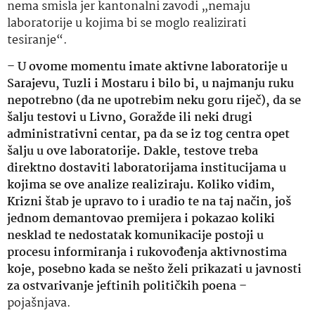
nema smisla jer kantonalni zavodi „nemaju
laboratorije u kojima bi se moglo realizirati
tesiranje“.
– U ovome momentu imate aktivne laboratorije u
Sarajevu, Tuzli i Mostaru i bilo bi, u najmanju ruku
nepotrebno (da ne upotrebim neku goru riječ), da se
šalju testovi u Livno, Goražde ili neki drugi
administrativni centar, pa da se iz tog centra opet
šalju u ove laboratorije. Dakle, testove treba
direktno dostaviti laboratorijama institucijama u
kojima se ove analize realiziraju. Koliko vidim,
Krizni štab je upravo to i uradio te na taj način, još
jednom demantovao premijera i pokazao koliki
nesklad te nedostatak komunikacije postoji u
procesu informiranja i rukovođenja aktivnostima
koje, posebno kada se nešto želi prikazati u javnosti
za ostvarivanje jeftinih političkih poena –
pojašnjava.