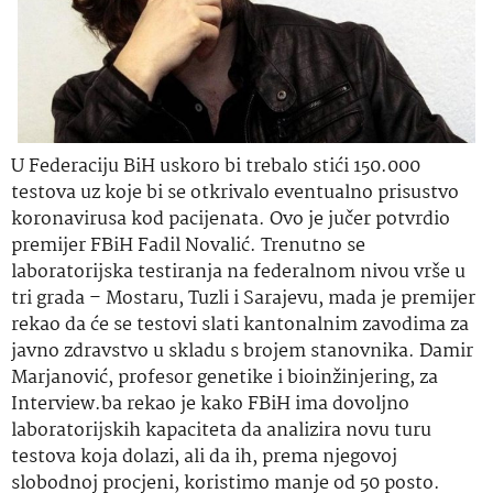
U Federaciju BiH uskoro bi trebalo stići 150.000
testova uz koje bi se otkrivalo eventualno prisustvo
koronavirusa kod pacijenata. Ovo je jučer potvrdio
premijer FBiH Fadil Novalić. Trenutno se
laboratorijska testiranja na federalnom nivou vrše u
tri grada – Mostaru, Tuzli i Sarajevu, mada je premijer
rekao da će se testovi slati kantonalnim zavodima za
javno zdravstvo u skladu s brojem stanovnika. Damir
Marjanović, profesor genetike i bioinžinjering, za
Interview.ba rekao je kako FBiH ima dovoljno
laboratorijskih kapaciteta da analizira novu turu
testova koja dolazi, ali da ih, prema njegovoj
slobodnoj procjeni, koristimo manje od 50 posto.