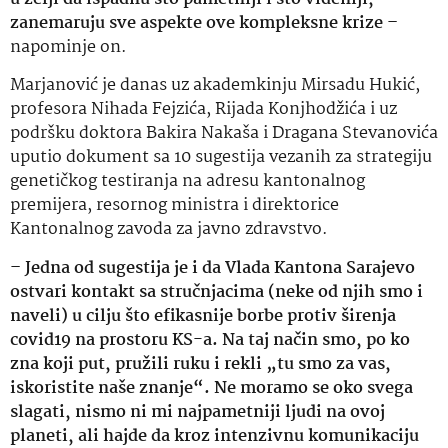
zanemaruju sve aspekte ove kompleksne krize –
napominje on.
Marjanović je danas uz akademkinju Mirsadu Hukić,
profesora Nihada Fejzića, Rijada Konjhodžića i uz
podršku doktora Bakira Nakaša i Dragana Stevanovića
uputio dokument sa 10 sugestija vezanih za strategiju
genetičkog testiranja na adresu kantonalnog
premijera, resornog ministra i direktorice
Kantonalnog zavoda za javno zdravstvo.
– Jedna od sugestija je i da Vlada Kantona Sarajevo
ostvari kontakt sa stručnjacima (neke od njih smo i
naveli) u cilju što efikasnije borbe protiv širenja
covid19 na prostoru KS-a. Na taj način smo, po ko
zna koji put, pružili ruku i rekli „tu smo za vas,
iskoristite naše znanje“. Ne moramo se oko svega
slagati, nismo ni mi najpametniji ljudi na ovoj
planeti, ali hajde da kroz intenzivnu komunikaciju