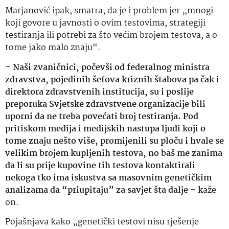
Marjanović ipak, smatra, da je i problem jer „mnogi
koji govore u javnosti o ovim testovima, strategiji
testiranja ili potrebi za što većim brojem testova, a o
tome jako malo znaju“.
– Naši zvaničnici, počevši od federalnog ministra
zdravstva, pojedinih šefova kriznih štabova pa čak i
direktora zdravstvenih institucija, su i poslije
preporuka Svjetske zdravstvene organizacije bili
uporni da ne treba povećati broj testiranja. Pod
pritiskom medija i medijskih nastupa ljudi koji o
tome znaju nešto više, promijenili su ploču i hvale se
velikim brojem kupljenih testova, no baš me zanima
da li su prije kupovine tih testova kontaktirali
nekoga tko ima iskustva sa masovnim genetičkim
analizama da “priupitaju” za savjet šta dalje – k
aže
on.
Pojašnjava kako „genetički testovi nisu rješenje