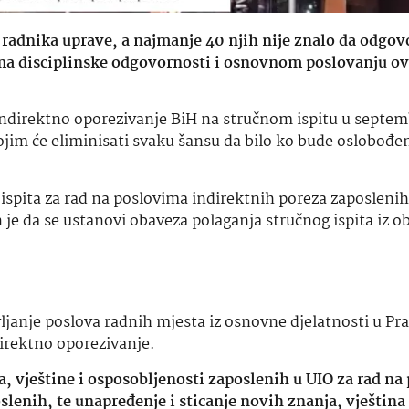
radnika uprave, a najmanje 40 njih nije znalo da odgovo
ma disciplinske odgovornosti i osnovnom poslovanju o
ndirektno oporezivanje BiH na stručnom ispitu u septem
kojim će eliminisati svaku šansu da bilo ko bude oslobođe
spita za rad na poslovima indirektnih poreza zaposlenih
 je da se ustanovi obaveza polaganja stručnog ispita iz ob
ljanje poslova radnih mjesta iz osnovne djelatnosti u Pra
direktno oporezivanje.
a, vještine i osposobljenosti zaposlenih u UIO za rad n
lenih, te unapređenje i sticanje novih znanja, vještina 