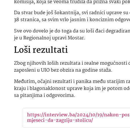
komisija, koja se veoma trudila da prizna svaki p
Da stvar bude još šokantnija, svi radnici uprave su 
38 stranica, sa svim vrlo jasnim i konciznim odgo
Sve ovo dovelo je do toga da su loši đaci degradira
je u Regionalnoj upravi Mostar.
Loši rezultati
Zbog njihovih loših rezultata i realne mogućnosti da 
zaposleni u UIO bez obzira na godine staža.
Međutim, očajni rezultati i panika među starijim ra
kraju i blagonaklonost uprave koja im je potom odo
sa pitanjima i odgovorima.
https://interview.ba/2024/10/19/nakon-por
mjeseci-da-zagriju-stolicu/