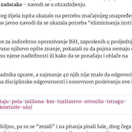
 zadataka
– navodi se u obrazloženju.
eg dijela ispita ukazalo na potrebu značajnijeg unapređe
se javno navodi da se ukazala potreba “eliminisanja insti
e za indirektno oporezivanje BiH, zaposlenih u posljednj
avano njihovo opšte znanje, pokazali su da pojma nemaju
e su njene nadležnosti ili kako da se ponašaju i oblače na
adnika uprave, a najmanje 40 njih nije znalo da odgovori
 disciplinske odgovornosti i osnovnom poslovanju ove i
-utaju-pola-miliona-km-tuzilastvo-otvorilo-istragu-
kontrole-uio/
biljno, pa su se “zezali” i na pitanja pisali šale, zbog čega