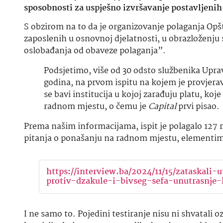
sposobnosti za uspješno izvršavanje postavljenih
S obzirom na to da je organizovanje polaganja Opšt
zaposlenih u osnovnoj djelatnosti, u obrazloženju 
oslobađanja od obaveze polaganja”.
Podsjetimo, više od 30 odsto službenika Uprav
godina, na prvom ispitu na kojem je provjer
se bavi institucija u kojoj zarađuju platu, koj
radnom mjestu, o čemu je
Capital
prvi pisao.
Prema našim informacijama, ispit je polagalo 127 r
pitanja o ponašanju na radnom mjestu, elementima
https://interview.ba/2024/11/15/zataskali
protiv-dzakule-i-bivseg-sefa-unutrasnje-
I ne samo to. Pojedini testiranje nisu ni shvatali oz