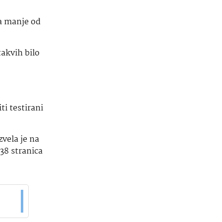
na manje od
takvih bilo
ti testirani
zvela je na
38 stranica