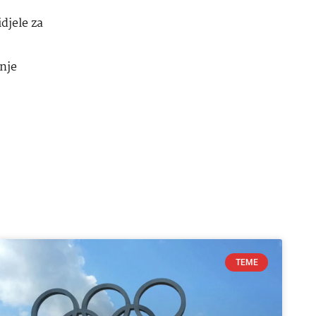
djele za
anje
TEME