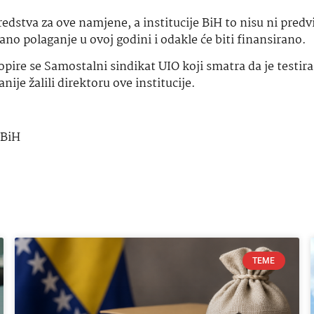
dstva za ove namjene, a institucije BiH to nisu ni predvi
ano polaganje u ovoj godini i odakle će biti finansirano.
t opire se Samostalni sindikat UIO koji smatra da je testir
ije žalili direktoru ove institucije.
 BiH
TEME