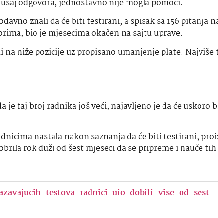
okušaj odgovora, jednostavno nije mogla pomoći.
odavno znali da će biti testirani, a spisak sa 156 pitanja 
vorima, bio je mjesecima okačen na sajtu uprave.
ni na niže pozicije uz propisano umanjenje plate. Najviše 
je taj broj radnika još veći, najavljeno je da će uskoro bi
dnicima nastala nakon saznanja da će biti testirani, proi
brila rok duži od šest mjeseci da se pripreme i nauče tih 
azavajucih-testova-radnici-uio-dobili-vise-od-sest-