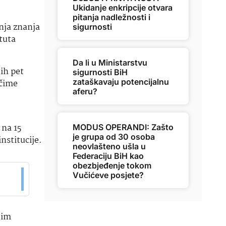
Ukidanje enkripcije otvara
pitanja nadležnosti i
nja znanja
sigurnosti
tuta
Da li u Ministarstvu
ih pet
sigurnosti BiH
zataškavaju potencijalnu
 čime
aferu?
 na 15
MODUS OPERANDI: Zašto
je grupa od 30 osoba
nstitucije.
neovlašteno ušla u
Federaciju BiH kao
obezbjeđenje tokom
Vučićeve posjete?
 im