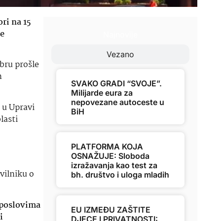
ri na 15
ve
Najnovije
Vezano
bru prošle
n
SVAKO GRADI “SVOJE”.
Milijarde eura za
nepovezane autoceste u
 u Upravi
BiH
lasti
PLATFORMA KOJA
OSNAŽUJE: Sloboda
izražavanja kao test za
vilniku o
bh. društvo i uloga mladih
a poslovima
EU IZMEĐU ZAŠTITE
i
DJECE I PRIVATNOSTI: