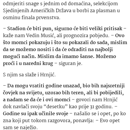
odmjeriti snage s jednim od domaćina, selekcijom
Sjedinjenih Američkih Država u borbi za plasman u
osminu finala prvenstva.
–
Stadion će biti pun, sigurno će biti veliki pritisak
–
kaže nam Vedin Musić, ali prognozira pobjedu. –
Ovo
što momci pokazuju i što su pokazali do sada, mislim
da se možemo nositi i da će odraditi na najbolji
mogući način. Mislim da imamo šanse. Možemo
proći i u naredni krug
– siguran je.
S njim sa slaže i Hrnjić.
–
Da mogu vratiti godine unazad, bio bih najsretniji
čovjek na svijetu, uzorao bih teren, ali bi pobijedili,
a nadam se da će i ovi momci
– govori nam Hrnjić
dok navlači svoju “desetku” kao prije 31 godinu. –
Godine su ipak učinile svoje
– našalio se i opet, po ko
zna koji put tokom razgovora, ponavlja: – Evo opet
sam se naježio.