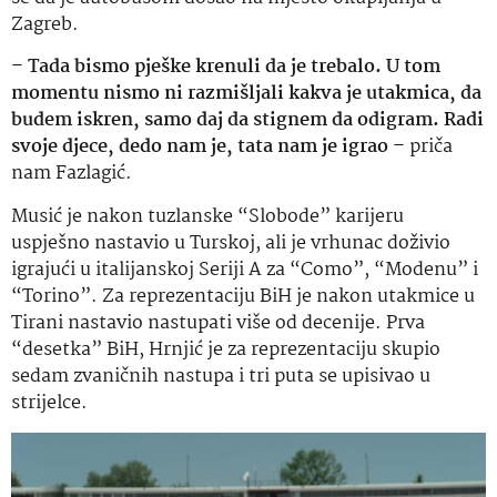
Zagreb.
–
Tada bismo pješke krenuli da je trebalo. U tom
momentu nismo ni razmišljali kakva je utakmica, da
budem iskren, samo daj da stignem da odigram. Radi
svoje djece, dedo nam je, tata nam je igrao
– priča
nam Fazlagić.
Musić je nakon tuzlanske “Slobode” karijeru
uspješno nastavio u Turskoj, ali je vrhunac doživio
igrajući u italijanskoj Seriji A za “Como”, “Modenu” i
“Torino”. Za reprezentaciju BiH je nakon utakmice u
Tirani nastavio nastupati više od decenije. Prva
“desetka” BiH, Hrnjić je za reprezentaciju skupio
sedam zvaničnih nastupa i tri puta se upisivao u
strijelce.