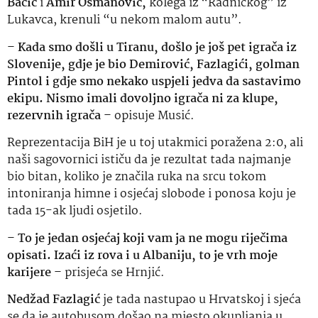
Bačić
i
Amir Osmanović,
kolega iz “Radničkog” iz
Lukavca, krenuli “u nekom malom autu”.
–
Kada smo došli u Tiranu, došlo je još pet igrača iz
Slovenije, gdje je bio Demirović, Fazlagići, golman
Pintol i gdje smo nekako uspjeli jedva da sastavimo
ekipu. Nismo imali dovoljno igrača ni za klupe,
rezervnih igrača
– opisuje Musić.
Reprezentacija BiH je u toj utakmici poražena 2:0, ali
naši sagovornici ističu da je rezultat tada najmanje
bio bitan, koliko je značila ruka na srcu tokom
intoniranja himne i osjećaj slobode i ponosa koju je
tada 15-ak ljudi osjetilo.
–
To je jedan osjećaj koji vam ja ne mogu riječima
opisati. Izaći iz rova i u Albaniju, to je vrh moje
karijere
– prisjeća se Hrnjić.
Nedžad Fazlagić
je tada nastupao u Hrvatskoj i sjeća
se da je autobusom došao na mjesto okupljanja u