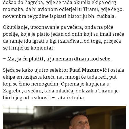
došao do Zagreba, gdje se tada okupila ekipa od 13
momaka, da bi avionom odletjeli u Tiranu, gdje će 30.
novembra te godine ispisati historiju bh. fudbala.
Okupljanje, upoznavanje pa večera, onda na piće
poslije, koje je platio jedan od onih koji su imali sreće
da ranije idu igrati u ligi i zarađivati od toga, prisjeća
se Hrnjić uz komentar:
–
Ma, ja ću platiti, a ja nemam dinara kod sebe
.
Sjeća se kako ujutro selektor
Fuad Muzurović
i ostala
ekipa entuzijasta kreću na, mnogi će tada reći, put
koji se činio nemogućim. Oprema je kupljena u
Zagrebu, a većini, tada mladića, dolazak u Tiranu je
bio bijeg od realnosti – rata i straha.