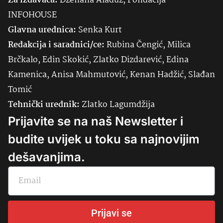
Za izdavača:
Dženana Alađuz, Fondacija
INFOHOUSE
Glavna urednica:
Senka
Kurt
Redakcija i saradnici/ce:
Rubina Čengić, Milica
Brčkalo, Edin Skokić, Zlatko Dizdarević, Edina
Kamenica, Anisa Mahmutović, Kenan Hadžić, Slađan
Tomić
Tehnički urednik:
Zlatko Lagumdžija
Prijavite se na naš Newsletter i
budite uvijek u toku sa najnovijim
dešavanjima.
Prijavi se