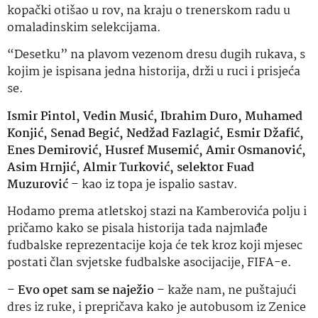
kopački otišao u rov, na kraju o trenerskom radu u
omaladinskim selekcijama.
“Desetku” na plavom vezenom dresu dugih rukava, s
kojim je ispisana jedna historija, drži u ruci i prisjeća
se.
Ismir Pintol, Vedin Musić, Ibrahim Duro, Muhamed
Konjić, Senad Begić, Nedžad Fazlagić, Esmir Džafić,
Enes Demirović, Husref Musemić, Amir Osmanović,
Asim Hrnjić, Almir Turković, selektor Fuad
Muzurović
– kao iz topa je ispalio sastav.
Hodamo prema atletskoj stazi na Kamberovića polju i
pričamo kako se pisala historija tada najmlađe
fudbalske reprezentacije koja će tek kroz koji mjesec
postati član svjetske fudbalske asocijacije, FIFA-e.
–
Evo opet sam se naježio
– kaže nam, ne puštajući
dres iz ruke, i prepričava kako je autobusom iz Zenice