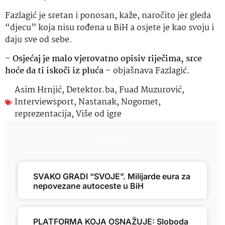
Fazlagić je sretan i ponosan, kaže, naročito jer gleda
“djecu” koja nisu rođena u BiH a osjete je kao svoju i
daju sve od sebe.
–
Osjećaj je malo vjerovatno opisiv riječima, srce
hoće da ti iskoči iz pluća
– objašnava Fazlagić.
Asim Hrnjić
,
Detektor.ba
,
Fuad Muzurović
,
Interviewsport
,
Nastanak
,
Nogomet
,
reprezentacija
,
Više od igre
Najnovije
SVAKO GRADI “SVOJE”. Milijarde eura za
nepovezane autoceste u BiH
PLATFORMA KOJA OSNAŽUJE: Sloboda