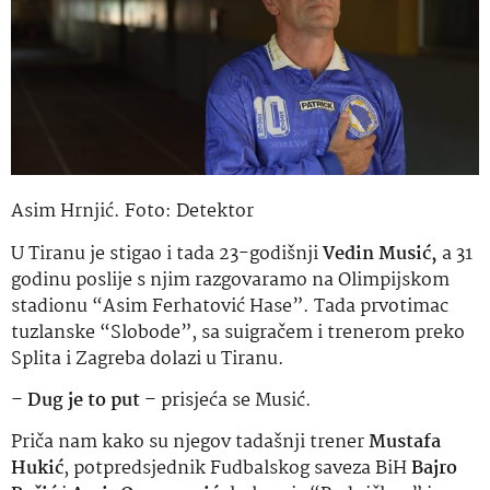
Asim Hrnjić. Foto: Detektor
U Tiranu je stigao i tada 23-godišnji
Vedin Musić,
a 31
godinu poslije s njim razgovaramo na Olimpijskom
stadionu “Asim Ferhatović Hase”. Tada prvotimac
tuzlanske “Slobode”, sa suigračem i trenerom preko
Splita i Zagreba dolazi u Tiranu.
–
Dug je to put
– prisjeća se Musić.
Priča nam kako su njegov tadašnji trener
Mustafa
Hukić
, potpredsjednik Fudbalskog saveza BiH
Bajro