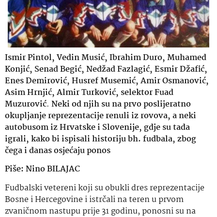
Ismir Pintol, Vedin Musić, Ibrahim Duro, Muhamed
Konjić, Senad Begić, Nedžad Fazlagić, Esmir Džafić,
Enes Demirović, Husref Musemić, Amir Osmanović,
Asim Hrnjić, Almir Turković, selektor Fuad
Muzurović
.
Neki od njih su na prvo poslijeratno
okupljanje reprezentacije renuli iz rovova, a neki
autobusom iz Hrvatske i Slovenije, gdje su tada
igrali, kako bi ispisali historiju bh. fudbala, zbog
čega i danas osjećaju ponos
Piše: Nino BILAJAC
Fudbalski vetereni koji su obukli dres reprezentacije
Bosne i Hercegovine i istrčali na teren u prvom
zvaničnom nastupu prije 31 godinu, ponosni su na