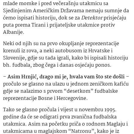
mlade momke i pred večerašnju utakmicu sa
Sjedinjenim Američkim Državama nemaju sumnje da
ćemo ispisati historiju, dok se za
Detektor
prisjećaju
puta prema Tirani i prijateljske utakmice protiv
Albanije.
Neki od njih su na prvo okupljanje reprezentacije
krenuli iz rova, a neki autobusom iz Hrvatske i
Slovenije, gdje su tada igrali, kako bi ispisali historiju
bh. fudbala, zbog čega i danas osjećaju ponos.
–
Asim Hrnjić, drago mi je, hvala vam što ste došli
–
pročulo se glasno na ulazu u jednom zeničkom kafiću
gdje se nalazimo s prvom “desetkom” fudbalske
reprezentacije Bosne i Hercegovine.
Tako se glasno pročula i vijest u novembru 1995.
godine da će se odigrati prva zvanična fudbalska
utakmica. Asim na početku priča o rodnom Maglaju i
utakmicama u maglajskom “Natronu”, kako je iz