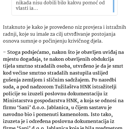
nikada nisu dobili bilo kakvu pomoć od
vlasti ia…
Istaknuto je kako je provedeno niz provjera i istražnih
radnji, koje su imale za cilj utvrđivanje postojanja
osnova sumnje o počinjenju krivičnog djela.
–
Stoga podsjećamo, nakon što je obavljen uviđaj na
mjestu događaja, te nakon obavljenih obdukcija
tijela smrtno stradalih osoba, utvrđeno je da je smrt
kod većine smrtno stradalih nastupila uslijed
gušenja zemljom i sličnim sadržajem. Po naredbi
suda, a pod nadzorom Tužilaštva HNK istražitelji
policije su izuzeli poslovnu dokumentaciju iz
Ministarstva gospodarstva HNK, a koja se odnosi na
firmu ‘Sani’ d.o.o. Jablanica, u čijem sastavu je
navodno bio i pomenuti kamenolom. Isto tako,
izuzeta je i određena poslovna dokumentacija iz
firme ‘Sani’ d.o.o. Jablanica koja je bila predmetom