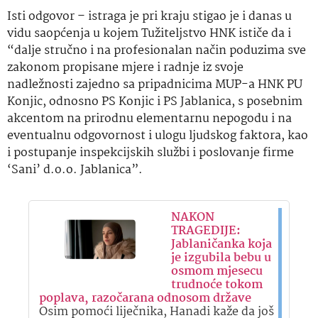
Isti odgovor – istraga je pri kraju stigao je i danas u
vidu saopćenja u kojem Tužiteljstvo HNK ističe da i
“dalje stručno i na profesionalan način poduzima sve
zakonom propisane mjere i radnje iz svoje
nadležnosti zajedno sa pripadnicima MUP-a HNK PU
Konjic, odnosno PS Konjic i PS Jablanica, s posebnim
akcentom na prirodnu elementarnu nepogodu i na
eventualnu odgovornost i ulogu ljudskog faktora, kao
i postupanje inspekcijskih službi i poslovanje firme
‘Sani’ d.o.o. Jablanica”.
NAKON
TRAGEDIJE:
Jablaničanka koja
je izgubila bebu u
osmom mjesecu
trudnoće tokom
poplava, razočarana odnosom države
Osim pomoći liječnika, Hanadi kaže da još