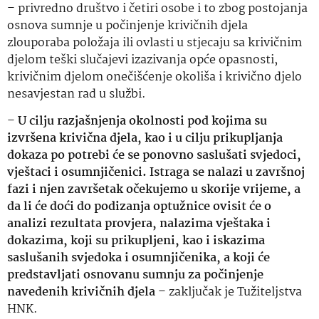
– privredno društvo i četiri osobe i to zbog postojanja
osnova sumnje u počinjenje krivičnih djela
zlouporaba položaja ili ovlasti u stjecaju sa krivičnim
djelom teški slučajevi izazivanja opće opasnosti,
krivičnim djelom onečišćenje okoliša i krivično djelo
nesavjestan rad u službi.
–
U cilju razjašnjenja okolnosti pod kojima su
izvršena krivična djela, kao i u cilju prikupljanja
dokaza po potrebi će se ponovno saslušati svjedoci,
vještaci i osumnjičenici. Istraga se nalazi u završnoj
fazi i njen završetak očekujemo u skorije vrijeme, a
da li će doći do podizanja optužnice ovisit će o
analizi rezultata provjera, nalazima vještaka i
dokazima, koji su prikupljeni, kao i iskazima
saslušanih svjedoka i osumnjičenika, a koji će
predstavljati osnovanu sumnju za počinjenje
navedenih krivičnih djela
– zaključak je Tužiteljstva
HNK.