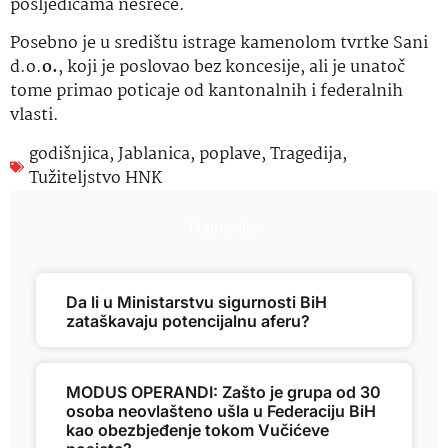
posljedicama nesreće.
Posebno je u središtu istrage kamenolom tvrtke Sani
d.o.
o.
, koji je poslovao bez koncesije, ali je unatoč
tome primao poticaje od kantonalnih i federalnih
vlasti.
godišnjica
,
Jablanica
,
poplave
,
Tragedija
,
Tužiteljstvo HNK
Najnovije
Da li u Ministarstvu sigurnosti BiH
zataškavaju potencijalnu aferu?
MODUS OPERANDI: Zašto je grupa od 30
osoba neovlašteno ušla u Federaciju BiH
kao obezbjeđenje tokom Vučićeve