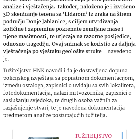
analize i vještačenja. Također, naloženo je i izvršeno
3D skeniranje terena sa ‘Lidarom’ iz zraka na širem
području Donje Jablanice, s ciljem utvrđivanja
količine i zapremine pokrenute zemljane mase i
njene masivnosti, te utjecaja na razorne posljedice,
odnosno tragediju. Ovaj snimak se koristio za daljnja
vještačenja po vještaku geološke struke
– navedeno
je.
Tužiteljstvo HNK navodi i da je dostavljena dopuna
policijskog izvještaja sa popratnom dokumentacijom,
između ostaloga, zapisnici o uviđaju sa svih lokaliteta,
fotodokumentacija, nalazi mrtvozornika, zapisnici o
saslušanju svjedoka, te drugih osoba važnih za
razjašnjenje stvari, te je navedena dokumentacija
predmetom analize postupajućih tužitelja.
TUŽITELJSTVO