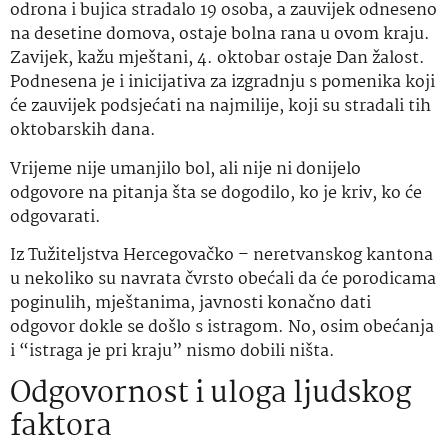
odrona i bujica stradalo 19 osoba, a zauvijek odneseno
na desetine domova, ostaje bolna rana u ovom kraju.
Zavijek, kažu mještani, 4. oktobar ostaje Dan žalost.
Podnesena je i inicijativa za izgradnju s pomenika koji
će zauvijek podsjećati na najmilije, koji su stradali tih
oktobarskih dana.
Vrijeme nije umanjilo bol, ali nije ni donijelo
odgovore na pitanja šta se dogodilo, ko je kriv, ko će
odgovarati.
Iz Tužiteljstva Hercegovačko – neretvanskog kantona
u nekoliko su navrata čvrsto obećali da će porodicama
poginulih, mještanima, javnosti konačno dati
odgovor dokle se došlo s istragom. No, osim obećanja
i “istraga je pri kraju” nismo dobili ništa.
Odgovornost i uloga ljudskog
faktora