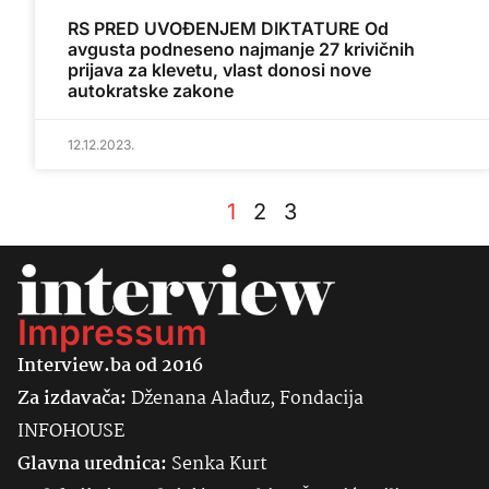
RS PRED UVOĐENJEM DIKTATURE Od
avgusta podneseno najmanje 27 krivičnih
prijava za klevetu, vlast donosi nove
autokratske zakone
12.12.2023.
1
2
3
Impressum
Interview.ba od 2016
Za izdavača:
Dženana Alađuz, Fondacija
INFOHOUSE
Glavna urednica:
Senka
Kurt