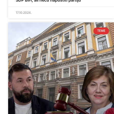
SDP BiH, ali neću napustiti partiju
17.10.2024.
TEME