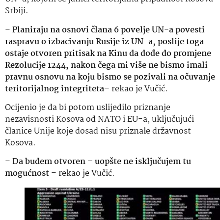
Srbiji.
–
Planiraju na osnovi člana 6 povelje UN-a povesti
raspravu o izbacivanju Rusije iz UN-a, poslije toga
ostaje otvoren pritisak na Kinu da dođe do promjene
Rezolucije 1244, nakon čega mi više ne bismo imali
pravnu osnovu na koju bismo se pozivali na očuvanje
teritorijalnog integriteta
– rekao je Vučić.
Ocijenio je da bi potom uslijedilo priznanje
nezavisnosti Kosova od NATO i EU-a, uključujući
članice Unije koje dosad nisu priznale državnost
Kosova.
–
Da budem otvoren – uopšte ne isključujem tu
mogućnost
– rekao je Vučić.