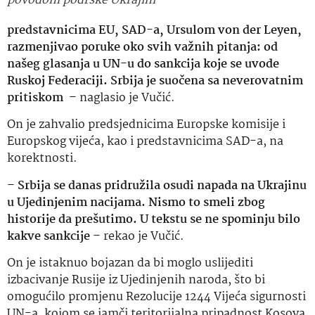
povodom podrške Ukrajini
predstavnicima EU, SAD-a, Ursulom von der Leyen,
razmenjivao poruke oko svih važnih pitanja: od
našeg glasanja u UN-u do sankcija koje se uvode
Ruskoj Federaciji. Srbija je suočena sa neverovatnim
pritiskom
– naglasio je Vučić.
On je zahvalio predsjednicima Europske komisije i
Europskog vijeća, kao i predstavnicima SAD-a, na
korektnosti.
–
Srbija se danas pridružila osudi napada na Ukrajinu
u Ujedinjenim nacijama. Nismo to smeli zbog
historije da prešutimo. U tekstu se ne spominju bilo
kakve sankcije
– rekao je Vučić.
On je istaknuo bojazan da bi moglo uslijediti
izbacivanje Rusije iz Ujedinjenih naroda, što bi
omogućilo promjenu Rezolucije 1244 Vijeća sigurnosti
UN-a, kojom se jamči teritorijalna pripadnost Kosova