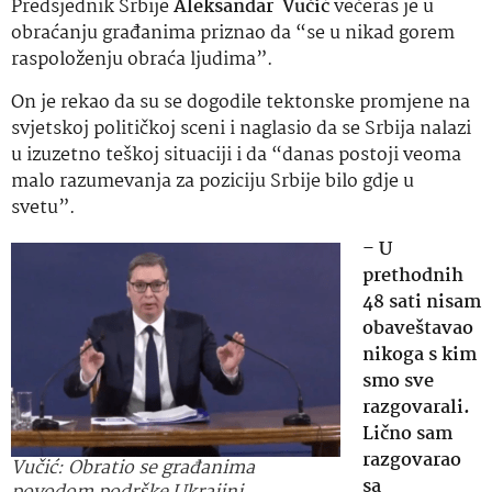
Predsjednik Srbije
Aleksandar Vučić
večeras je u
obraćanju građanima priznao da “se u nikad gorem
raspoloženju obraća ljudima”.
On je rekao da su se dogodile tektonske promjene na
svjetskoj političkoj sceni i naglasio da se Srbija nalazi
u izuzetno teškoj situaciji i da “danas postoji veoma
malo razumevanja za poziciju Srbije bilo gdje u
svetu”.
–
U
prethodnih
48 sati nisam
obaveštavao
nikoga s kim
smo sve
razgovarali.
Lično sam
razgovarao
Vučić: Obratio se građanima
sa