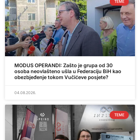
TEME
MODUS OPERANDI: Zašto je grupa od 30
osoba neovlašteno ušla u Federaciju BiH kao
obezbjeđenje tokom Vučićeve posjete?
04.08.2026.
TEME