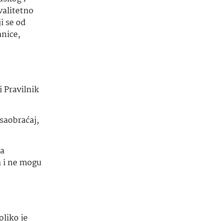
valitetno
i se od
anice,
i Pravilnik
 saobraćaj,
na
a i ne mogu
oliko je