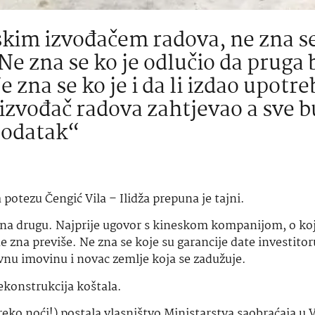
eskim izvođačem radova, ne zna s
Ne zna se ko je odlučio da pruga
 zna se ko je i da li izdao upotr
 izvođač radova zahtjevao a sve 
 podatak“
potezu Čengić Vila – Ilidža prepuna je tajni.
a na drugu. Najprije ugovor s kineskom kompanijom, o k
zna previše. Ne zna se koje su garancije date investitoru
vnu imovinu i novac zemlje koja se zadužuje.
rekonstrukcija koštala.
preko noći!) postala vlasništvo Ministarstva saobraćaja u 