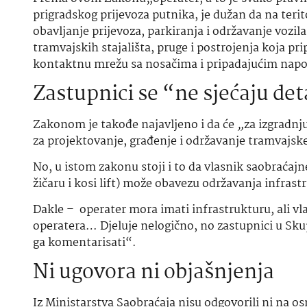
prigradskog prijevoza putnika, je dužan da na ter
obavljanje prijevoza, parkiranja i održavanje vozi
tramvajskih stajališta, pruge i postrojenja koja pr
kontaktnu mrežu sa nosačima i pripadajućim nap
Zastupnici se “ne sjećaju det
Zakonom je takođe najavljeno i da će
„
za izgradnj
za projektovanje, građenje i održavanje tramvajs
No, u istom zakonu stoji i to da vlasnik saobraćajn
žičaru i kosi lift) može obavezu održavanja infrast
Dakle – operater mora imati infrastrukturu, ali v
operatera… Djeluje nelogično, no zastupnici u Sku
ga komentarisati“.
Ni ugovora ni objašnjenja
Iz Ministarstva Saobraćaja nisu odgovorili ni na os