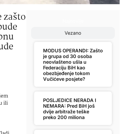
e zašto
Najnovije
 bude
ebnu
Vezano
bude
MODUS OPERANDI: Zašto
je grupa od 30 osoba
neovlašteno ušla u
Federaciju BiH kao
obezbjeđenje tokom
Vučićeve posjete?
ojem
POSLJEDICE NERADA I
 ili
NEMARA: Pred BiH još
dvije arbitraže teške
preko 200 miliona
Vladi