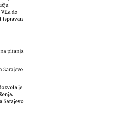
učju
 Vila do
i ispravan
 na pitanja
a Sarajevo
dozvola je
šenja.
a Sarajevo