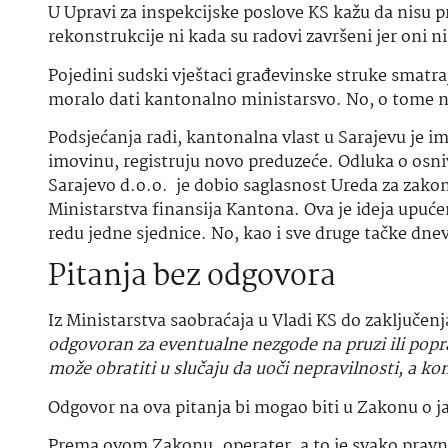
U Upravi za inspekcijske poslove KS kažu da nisu 
rekonstrukcije ni kada su radovi završeni jer oni n
Pojedini sudski vještaci građevinske struke smatra
moralo dati kantonalno ministarsvo. No, o tome ne ž
Podsjećanja radi, kantonalna vlast u Sarajevu je i
imovinu, registruju novo preduzeće. Odluka o osn
Sarajevo d.o.o. je dobio saglasnost Ureda za zako
Ministarstva finansija Kantona. Ova je ideja upuć
redu jedne sjednice. No, kao i sve druge tačke dne
Pitanja bez odgovora
Iz Ministarstva saobraćaja u Vladi KS do zaključen
odgovoran za eventualne nezgode na pruzi ili popr
može obratiti u slučaju da uoči nepravilnosti, a k
Odgovor na ova pitanja bi mogao biti u Zakonu o j
Prema ovom Zakonu„operater, a to je svako pravno l