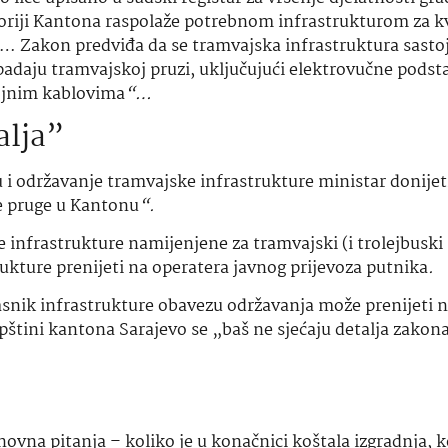
itoriji Kantona raspolaže potrebnom infrastrukturom za k
la… Zakon predviđa da se tramvajska infrastruktura sastoj
ipadaju tramvajskoj pruzi, uključujući elektrovučne podst
ojnim kablovima
“…
alja”
u i održavanje tramvajske infrastrukture ministar donijet
ke pruge u Kantonu
“.
e infrastrukture namijenjene za tramvajski (i trolejbuski
rukture prenijeti na operatera javnog prijevoza putnika
.
lasnik infrastrukture obavezu održavanja može prenijeti 
pštini kantona Sarajevo se „baš ne sjećaju detalja zakon
novna pitanja – koliko je u konačnici koštala izgradnja, k