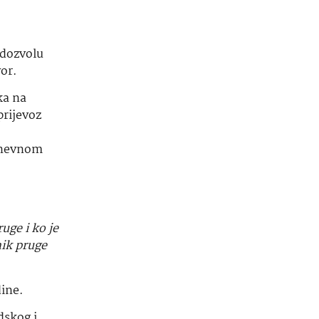
 dozvolu
vor.
ka na
rijevoz
 dnevnom
ruge i ko je
nik pruge
dine.
dskog i