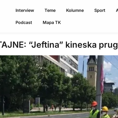
Interview
Teme
Kolumne
Sport
A
Podcast
Mapa TK
NE: “Jeftina” kineska prug