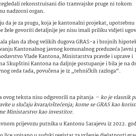
pregledali rekonstruisani dio tramvajske pruge ni tokom
isu nadzorni organ.
ju da je za prugu, koja je kantonalni projekat, upotrebnu
ele govoriti detaljnije jer nisu imali priliku vidjeti ugo
mala plan da zbog velikih dugova GRAS-a i brojnih hipote
ivanju Kantonalnog javnog komunalnog preduzeća Javni p
nodavstvo Vlade Kantona, Ministarstva pravde i uprave i
ena Skupštini Kantona na daljnje postupanje i bila je na
vnog reda tada, povučena je iz „tehničkih razloga“.
ja ovog teksta nisu odgovorili na pitanja –
ko je vlasnik p
avke u slučaju kvara/oštećenja; kome se GRAS kao koris
ome Ministarstvo kao investitor
.
avnom prijevozu putnika u Kantonu Sarajevu iz 2022. go
ice upisano u sudski registar za vršenje djelatnosti gra