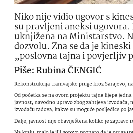
Niko nije vidio ugovor s kin
su pravljeni aneksi ugovora. 
uknjižena na Ministarstvo. Ne
dozvolu. Zna se da je kineski
„poslovna tajna i povjerljiv
Piše: Rub
i
na ČENGIĆ
Rekonstrukcija tramvajske pruge kroz Sarajevo, na 
Od početka se na ovom projektu tajne lijepe jedn
javnost, navodno upravo zbog zahtjeva izvođača, ne 
izvođaču radova, kakve su moguće posljedice po ja
Dalje, javnost nije obaviještena koliko je zapravo 
Na kraju, malo je illi gotovo poznato da je pruga (