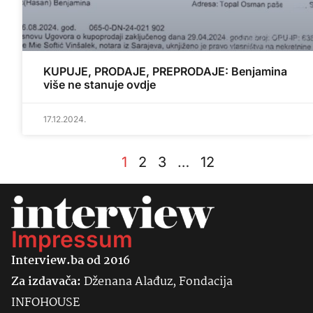
KUPUJE, PRODAJE, PREPRODAJE: Benjamina
više ne stanuje ovdje
17.12.2024.
1
2
3
…
12
Impressum
Interview.ba od 2016
Za izdavača:
Dženana Alađuz, Fondacija
INFOHOUSE