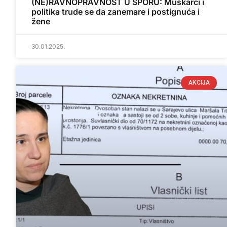
(NE)RAVNOPRAVNOST U SPORU: Muškarci i
politika trude se da zanemare i postignuća i
žene
30.01.2025.
AKCIJA