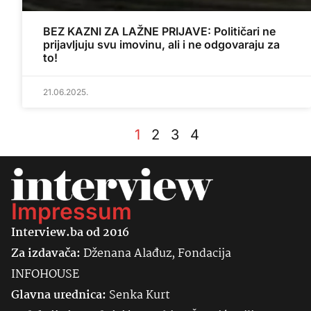
BEZ KAZNI ZA LAŽNE PRIJAVE: Političari ne
prijavljuju svu imovinu, ali i ne odgovaraju za
to!
21.06.2025.
1
2
3
4
Impressum
Interview.ba od 2016
Za izdavača:
Dženana Alađuz, Fondacija
INFOHOUSE
Glavna urednica:
Senka
Kurt