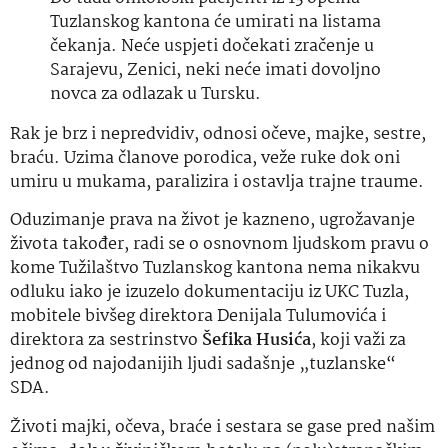
Tuzlanskog kantona će umirati na listama
čekanja. Neće uspjeti dočekati zračenje u
Sarajevu, Zenici, neki neće imati dovoljno
novca za odlazak u Tursku.
Rak je brz i nepredvidiv, odnosi očeve, majke, sestre,
braću. Uzima članove porodica, veže ruke dok oni
umiru u mukama, paralizira i ostavlja trajne traume.
Oduzimanje prava na život je kazneno, ugrožavanje
života također, radi se o osnovnom ljudskom pravu o
kome Tužilaštvo Tuzlanskog kantona nema nikakvu
odluku iako je izuzelo dokumentaciju iz UKC Tuzla,
mobitele bivšeg direktora Denijala Tulumovića i
direktora za sestrinstvo
Šefika Husića
, koji važi za
jednog od najodanijih ljudi sadašnje „tuzlanske“
SDA.
Životi majki, očeva, braće i sestara se gase pred našim