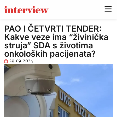
PAO I ČETVRTI TENDER:
Kakve veze ima “živinička
struja” SDA s životima
onkoloških pacijenata?
29.09.2024.