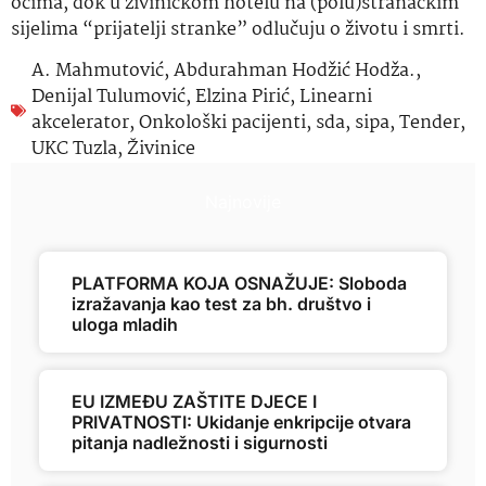
očima, dok u živiničkom hotelu na (polu)stranačkim
sijelima “prijatelji stranke” odlučuju o životu i smrti.
A. Mahmutović
,
Abdurahman Hodžić Hodža.
,
Denijal Tulumović
,
Elzina Pirić
,
Linearni
akcelerator
,
Onkološki pacijenti
,
sda
,
sipa
,
Tender
,
UKC Tuzla
,
Živinice
Najnovije
PLATFORMA KOJA OSNAŽUJE: Sloboda
izražavanja kao test za bh. društvo i
uloga mladih
EU IZMEĐU ZAŠTITE DJECE I
PRIVATNOSTI: Ukidanje enkripcije otvara
pitanja nadležnosti i sigurnosti