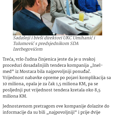
Sadašnji i bivši direktori UKC Umihanić i
Tulumović s predsjednikom SDA
Izetbegovićem
Treća, vrlo čudna činjenica jeste da je u svakoj
proceduri dosadašnjiih tendera kompanija „Inel-
med“ iz Mostara bila najpovoljniji ponuđač.
Vrijednost nabavke opreme po pojavi komplikacija sa
10 miliona, opala je za čak 1,5 miliona KM, pa se
posljednji put vrijednost tendera kretala oko 8,5
miliona KM.
Jednostavnom pretragom ove kompanije dolazite do
informacije da su bili „najpovoljniji“ i prije dvije