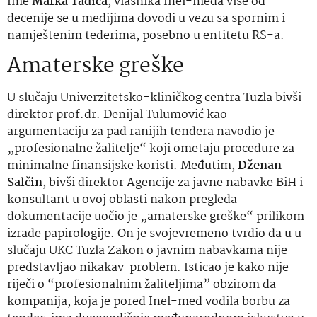
Ime
Marka Tadića
, vlasnika Inel-meda više od
decenije se u medijima dovodi u vezu sa spornim i
namještenim tederima, posebno u entitetu RS-a.
Amaterske greške
U slučaju Univerzitetsko-kliničkog centra Tuzla bivši
direktor prof.dr. Denijal Tulumović kao
argumentaciju za pad ranijih tendera navodio je
„profesionalne žalitelje“ koji ometaju procedure za
minimalne finansijske koristi. Međutim,
Dženan
Salčin
, bivši direktor Agencije za javne nabavke BiH i
konsultant u ovoj oblasti nakon pregleda
dokumentacije uočio je „amaterske greške“ prilikom
izrade papirologije. On je svojevremeno tvrdio da u u
slučaju UKC Tuzla Zakon o javnim nabavkama nije
predstavljao nikakav problem. Isticao je kako nije
riječi o “profesionalnim žaliteljima” obzirom da
kompanija, koja je pored Inel-med vodila borbu za