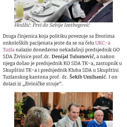
Hodžić: Prvi do Sebije Izetbegović
Druga činjenica koja politiku povezuje sa životima
onkoloških pacijenata jeste da se na čelu
UKC-a
Tuzla
nalazio donedavno nekadašnji predsjednik GO
SDA Živinice prof.dr.
Denijal Tulumović
, a nakon
njega došao je predsjednik KO SDA TK-a, zastupnik u
Skupštini TK-a i predsjednik Kluba SDA u Skupštini
Tuzlanskog kantona prof. dr.
Šekib Umihanić
. I on
dolazi iz „živiničke struje“.