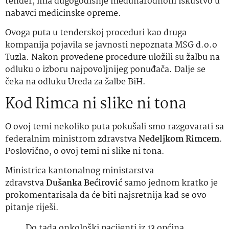
tender, ima dugogodišnje međunarodnom iskustvo u
nabavci medicinske opreme.
Ovoga puta u tenderskoj proceduri kao druga
kompanija pojavila se javnosti nepoznata MSG d.o.o
Tuzla. Nakon provedene procedure uložili su žalbu na
odluku o izboru najpovoljnijeg ponuđača. Dalje se
čeka na odluku Ureda za žalbe BiH.
Kod Rimca ni slike ni tona
O ovoj temi nekoliko puta pokušali smo razgovarati sa
federalnim ministrom zdravstva
Nedeljkom Rimcem
.
Poslovično, o ovoj temi ni slike ni tona.
Ministrica kantonalnog ministarstva
zdravstva
Dušanka Bećirović
samo jednom kratko je
prokomentarisala da će biti najsretnija kad se ovo
pitanje riješi.
Do tada onkološki pacijenti iz 13 općina