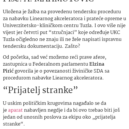
Uložena je žalba na provedenu tendersku proceduru
za nabavku Linearnog akceleratora i prateće opreme u
Univerzitetsko-kliničkom centru Tuzla. I ovo više nije
vijest jer četvrti put “stručnjaci” koje određuje UKC
Tuzla očigledno ne znaju ili ne žele napisati ispravnu
tendersku dokumentaciju. Zašto?
Od početka, sad već možemo reći prave afere,
zastupnica u Federalnom parlamentu
Elzina
Pirić
govorila je o povezanosti živiničke SDA sa
procedurom nabavke Liearnog akceleratora.
“Prijatelj stranke”
U uskim političkim krugovima nagađalo se da
je
aparat
nabavljen negdje i da bi ovo trebao biti još
jedan od unosnih poslova za ekipu oko „prijatelja
stranke“.