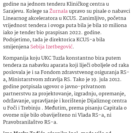
godine na jednom tenderu Kliničkog centra u
Sarajevu. Kolege sa
Žurnala
upravo su pisale o nabavci
Linearnog akceleratora u KCUS. Zanimljivo, početna
vrijednost tendera i ovoga puta bila je bila 10 miliona
iako je tender bio praspisan 2022. godine.
Podsjetimo, tada je direktorica KCUS-a bila
smijenjena
Sebija Izetbegović
.
Kompanija koju UKC Tuzla konstantno bira putem
tendera za nabavku aparata koji liječi oboljele od raka
poslovala je i sa Fondom zdravstvenog osiguranja RS-
a, Ministarstvom zdravlja RS. Tako je 19. jula 2012.
godine potpisala ugovor o javno-privatnom
partnerstvu za projektovanje, izgradnju, opremanje,
održavanje, upravljanje i korištenje Dijaliznog centra
u Foči i Trebinju . Međutim, prema pisanju Capitala o
ovome nije bilo obaviješteno ni Vlada RS-a, ni
Pravobranilaštvo RS-a.