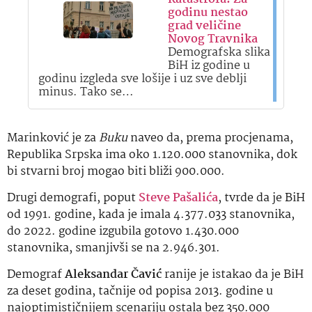
godinu nestao
grad veličine
Novog Travnika
Demografska slika
BiH iz godine u
godinu izgleda sve lošije i uz sve deblji
minus. Tako se…
Marinković je za
Buku
naveo da, prema procjenama,
Republika Srpska ima oko 1.120.000 stanovnika, dok
bi stvarni broj mogao biti bliži 900.000.
Drugi demografi, poput
Steve Pašalića
, tvrde da je BiH
od 1991. godine, kada je imala 4.377.033 stanovnika,
do 2022. godine izgubila gotovo 1.430.000
stanovnika, smanjivši se na 2.946.301.
Demograf
Aleksandar Čavić
ranije je istakao da je BiH
za deset godina, tačnije od popisa 2013. godine u
najoptimističnijem scenariju ostala bez 350.000