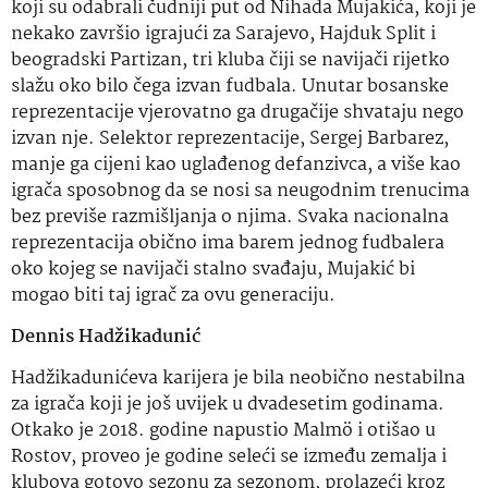
koji su odabrali čudniji put od Nihada Mujakića, koji je
nekako završio igrajući za Sarajevo, Hajduk Split i
beogradski Partizan, tri kluba čiji se navijači rijetko
slažu oko bilo čega izvan fudbala. Unutar bosanske
reprezentacije vjerovatno ga drugačije shvataju nego
izvan nje. Selektor reprezentacije, Sergej Barbarez,
manje ga cijeni kao uglađenog defanzivca, a više kao
igrača sposobnog da se nosi sa neugodnim trenucima
bez previše razmišljanja o njima. Svaka nacionalna
reprezentacija obično ima barem jednog fudbalera
oko kojeg se navijači stalno svađaju, Mujakić bi
mogao biti taj igrač za ovu generaciju.
Dennis Hadžikadunić
Hadžikadunićeva karijera je bila neobično nestabilna
za igrača koji je još uvijek u dvadesetim godinama.
Otkako je 2018. godine napustio Malmö i otišao u
Rostov, proveo je godine seleći se između zemalja i
klubova gotovo sezonu za sezonom, prolazeći kroz