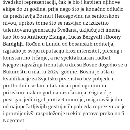
švedskoj reprezentaciji, čak je bio i kapiten njihove
ekipe do 21 godine, prije nego što je konačno odlučio
da predstavlja Bosnu i Hercegovinu na seniorskom
nivou, uprkos tome što se razvijao uz izuzetno
talentovanu generaciju Šveđana, uključujući imena
kao što su A
nthony Elanga, Lucas Bergvall
i
Roony
Bardghji
. Rođen u Lundu od bosanskih roditelja,
izgradio je svoju reputaciju kroz intenzitet, presing i
konstantno trčanje, a ne spektakularan fudbal.
Njegov najvažniji trenutak u dresu Bosne dogodio se u
Bukureštu u martu 2025. godine. Bosna je ušla u
kvalifikacije za Svjetsko prvenstvo bez pobjede u
prethodnih sedam utakmica i pod ogromnim
pritiskom nakon godina razočaranja. Gigović je
postigao jedini gol protiv Rumunije, osiguravši jednu
od najupečatljivijih gostujućih pobjeda reprezentacije
i promijenivši raspoloženje u ekipi gotovo preko noći.
Nogomet