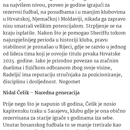
na najvišem nivou, proveo je godine igrajući za
rezervni fudbal, na posudbama i u manjim klubovima
u Hrvatskoj, Njemačkoj i Moldaviji, nikada ga zapravo
nisu smatrali velikim potencijalom. Strpljenje se na
kraju isplatilo. Nakon što je pomogao Sheriffu tokom
najuspješnijeg perioda u historiji kluba, pravu
stabilnost je pronašao u Rijeci, gdje se razvio u jednog
od lidera tima koji je osvojio titulu prvaka Hrvatske
2025. godine. Iako je prirodno povezan sa zračnim
duelima i fizičkom odbranom zbog svoje visine,
Radeljić ima reputaciju stručnjaka za pozicioniranje,
disciplinu i dosljednost. Nogomet
Nidal Čelik – Naredna generacija
Prije nego što je napunio 18 godina, Čelik je nosio
kapitensku traku u Sarajevu, klubu gdje je ona obično
rezervisana za starije igrače s godinama iza sebe.
Unutar bosanskog fudbala to se manje tretiralo kao