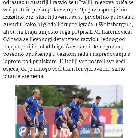
odrastao u Austriji i razvio se u Italiji, njegova priča se
već proteže preko pola Evrope. Njegov uspon je bio
izuzetno brz: skauti Juventusa su prvobitno putovali u
Austriju kako bi gledali drugog igrača u Wolfsbergeru,
ali su na kraju umjesto toga potpisali Muharemovića.
Od tada se ljevonogi defanzivac razvio u jednog od
najcjenjenijih mladih igrača Bosne i Hercegovine,
posebno opuštenog u veznom redu i napredovanju s
loptom pod pritiskom. U Italiji već postoji sve veći
osjećaj da je mnogo veći transfer vjerovatno samo
pitanje vremena.