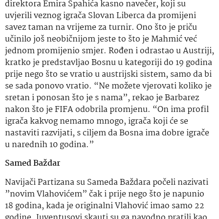
direktora Emira Spahića kasno navečer, koji su
uvjerili veznog igrača Slovan Liberca da promijeni
savez taman na vrijeme za turnir. Ono što je priču
učinilo još neobičnijom jeste to što je Mahmić već
jednom promijenio smjer. Rođen i odrastao u Austriji,
kratko je predstavljao Bosnu u kategoriji do 19 godina
prije nego što se vratio u austrijski sistem, samo da bi
se sada ponovo vratio. “Ne možete vjerovati koliko je
sretan i ponosan što je s nama”, rekao je Barbarez
nakon što je FIFA odobrila promjenu. “On ima profil
igrača kakvog nemamo mnogo, igrača koji će se
nastaviti razvijati, s ciljem da Bosna ima dobre igrače
u narednih 10 godina.”
Samed Baždar
Navijači Partizana su Sameda Baždara počeli nazivati ​​
”novim Vlahovićem” čak i prije nego što je napunio
18 godina, kada je originalni Vlahović imao samo 22
godine. Juventusovi skauti su ga navodno pratili kao