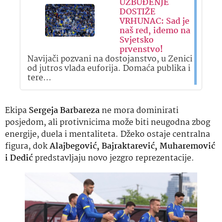
UZBUĐENJE
DOSTIŽE
VRHUNAC: Sad je
naš red, idemo na
Svjetsko
prvenstvo!
Navijači pozvani na dostojanstvo, u Zenici
od jutros vlada euforija. Domaća publika i
tere…
Ekipa
Sergeja Barbareza
ne mora dominirati
posjedom, ali protivnicima može biti neugodna zbog
energije, duela i mentaliteta. Džeko ostaje centralna
figura, dok
Alajbegović, Bajraktarević, Muharemović
i Dedić
predstavljaju novo jezgro reprezentacije.