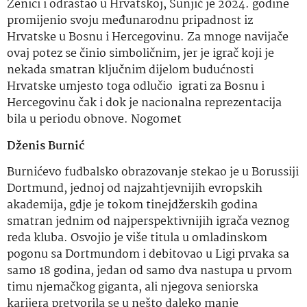
Zenici i odrastao u Hrvatskoj, Šunjić je 2024. godine
promijenio svoju međunarodnu pripadnost iz
Hrvatske u Bosnu i Hercegovinu. Za mnoge navijače
ovaj potez se činio simboličnim, jer je igrač koji je
nekada smatran ključnim dijelom budućnosti
Hrvatske umjesto toga odlučio igrati za Bosnu i
Hercegovinu čak i dok je nacionalna reprezentacija
bila u periodu obnove. Nogomet
Dženis Burnić
Burnićevo fudbalsko obrazovanje stekao je u Borussiji
Dortmund, jednoj od najzahtjevnijih evropskih
akademija, gdje je tokom tinejdžerskih godina
smatran jednim od najperspektivnijih igrača veznog
reda kluba. Osvojio je više titula u omladinskom
pogonu sa Dortmundom i debitovao u Ligi prvaka sa
samo 18 godina, jedan od samo dva nastupa u prvom
timu njemačkog giganta, ali njegova seniorska
karijera pretvorila se u nešto daleko manje