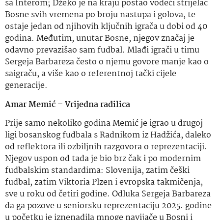
sa Interom; Džeko je na kraju postao vodeći strijelac
Bosne svih vremena po broju nastupa i golova, te
ostaje jedan od njihovih ključnih igrača u dobi od 40
godina. Međutim, unutar Bosne, njegov značaj je
odavno prevazišao sam fudbal. Mlađi igrači u timu
Sergeja Barbareza često o njemu govore manje kao o
saigraču, a više kao o referentnoj tački cijele
generacije.
Amar Memić – Vrijedna radilica
Prije samo nekoliko godina Memić je igrao u drugoj
ligi bosanskog fudbala s Radnikom iz Hadžića, daleko
od reflektora ili ozbiljnih razgovora o reprezentaciji.
Njegov uspon od tada je bio brz čak i po modernim
fudbalskim standardima: Slovenija, zatim češki
fudbal, zatim Viktoria Plzen i evropska takmičenja,
sve u roku od četiri godine. Odluka Sergeja Barbareza
da ga pozove u seniorsku reprezentaciju 2025. godine
u početku je iznenadila mnoge navijače u Bosni i