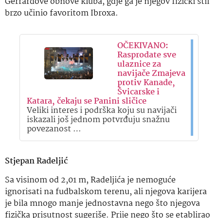
Gerrardove obnove kluba, gdje ga je njegov fizički stil
brzo učinio favoritom Ibroxa.
OČEKIVANO:
Rasprodate sve
ulaznice za
navijače Zmajeva
protiv Kanade,
Švicarske i
Katara, čekaju se Panini sličice
Veliki interes i podrška koju su navijači
iskazali još jednom potvrđuju snažnu
povezanost …
Stjepan Radeljić
Sa visinom od 2,01 m, Radeljića je nemoguće
ignorisati na fudbalskom terenu, ali njegova karijera
je bila mnogo manje jednostavna nego što njegova
fizička prisutnost sugeriše. Prije nego što se etablirao