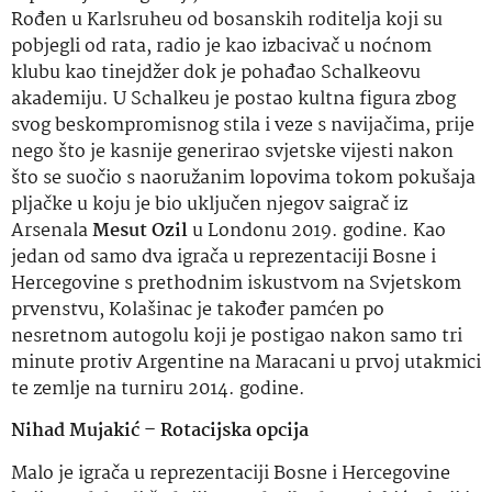
Rođen u Karlsruheu od bosanskih roditelja koji su
pobjegli od rata, radio je kao izbacivač u noćnom
klubu kao tinejdžer dok je pohađao Schalkeovu
akademiju. U Schalkeu je postao kultna figura zbog
svog beskompromisnog stila i veze s navijačima, prije
nego što je kasnije generirao svjetske vijesti nakon
što se suočio s naoružanim lopovima tokom pokušaja
pljačke u koju je bio uključen njegov saigrač iz
Arsenala
Mesut Ozil
u Londonu 2019. godine. Kao
jedan od samo dva igrača u reprezentaciji Bosne i
Hercegovine s prethodnim iskustvom na Svjetskom
prvenstvu, Kolašinac je također pamćen po
nesretnom autogolu koji je postigao nakon samo tri
minute protiv Argentine na Maracani u prvoj utakmici
te zemlje na turniru 2014. godine.
Nihad Mujakić – Rotacijska opcija
Malo je igrača u reprezentaciji Bosne i Hercegovine