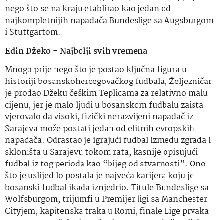
nego što se na kraju etablirao kao jedan od
najkompletnijih napadača Bundeslige sa Augsburgom
i Stuttgartom.
Edin Džeko – Najbolji svih vremena
Mnogo prije nego što je postao ključna figura u
historiji bosanskohercegovačkog fudbala, Željezničar
je prodao Džeku češkim Teplicama za relativno malu
cijenu, jer je malo ljudi u bosanskom fudbalu zaista
vjerovalo da visoki, fizički nerazvijeni napadač iz
Sarajeva može postati jedan od elitnih evropskih
napadača. Odrastao je igrajući fudbal između zgrada i
skloništa u Sarajevu tokom rata, kasnije opisujući
fudbal iz tog perioda kao “bijeg od stvarnosti”. Ono
što je uslijedilo postala je najveća karijera koju je
bosanski fudbal ikada iznjedrio. Titule Bundeslige sa
Wolfsburgom, trijumfi u Premijer ligi sa Manchester
Cityjem, kapitenska traka u Romi, finale Lige prvaka