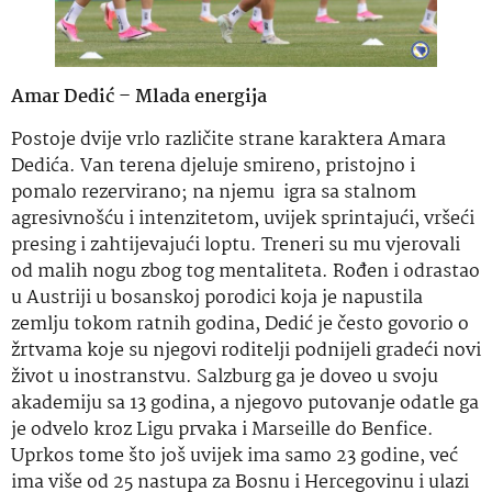
Amar Dedić – Mlada energija
Postoje dvije vrlo različite strane karaktera Amara
Dedića. Van terena djeluje smireno, pristojno i
pomalo rezervirano; na njemu igra sa stalnom
agresivnošću i intenzitetom, uvijek sprintajući, vršeći
presing i zahtijevajući loptu. Treneri su mu vjerovali
od malih nogu zbog tog mentaliteta. Rođen i odrastao
u Austriji u bosanskoj porodici koja je napustila
zemlju tokom ratnih godina, Dedić je često govorio o
žrtvama koje su njegovi roditelji podnijeli gradeći novi
život u inostranstvu. Salzburg ga je doveo u svoju
akademiju sa 13 godina, a njegovo putovanje odatle ga
je odvelo kroz Ligu prvaka i Marseille do Benfice.
Uprkos tome što još uvijek ima samo 23 godine, već
ima više od 25 nastupa za Bosnu i Hercegovinu i ulazi