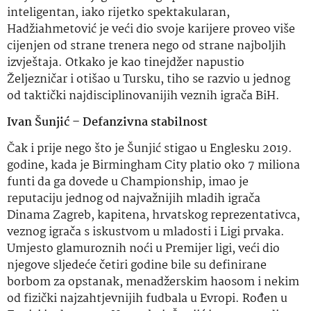
inteligentan, iako rijetko spektakularan,
Hadžiahmetović je veći dio svoje karijere proveo više
cijenjen od strane trenera nego od strane najboljih
izvještaja. Otkako je kao tinejdžer napustio
Željezničar i otišao u Tursku, tiho se razvio u jednog
od taktički najdisciplinovanijih veznih igrača BiH.
Ivan Šunjić – Defanzivna stabilnost
Čak i prije nego što je Šunjić stigao u Englesku 2019.
godine, kada je Birmingham City platio oko 7 miliona
funti da ga dovede u Championship, imao je
reputaciju jednog od najvažnijih mladih igrača
Dinama Zagreb, kapitena, hrvatskog reprezentativca,
veznog igrača s iskustvom u mladosti i Ligi prvaka.
Umjesto glamuroznih noći u Premijer ligi, veći dio
njegove sljedeće četiri godine bile su definirane
borbom za opstanak, menadžerskim haosom i nekim
od fizički najzahtjevnijih fudbala u Evropi. Rođen u