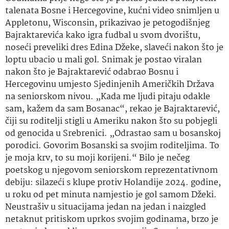
talenata Bosne i Hercegovine, kućni video snimljen u
Appletonu, Wisconsin, prikazivao je petogodišnjeg
Bajraktarevića kako igra fudbal u svom dvorištu,
noseći preveliki dres Edina Džeke, slaveći nakon što je
loptu ubacio u mali gol. Snimak je postao viralan
nakon što je Bajraktarević odabrao Bosnu i
Hercegovinu umjesto Sjedinjenih Američkih Država
na seniorskom nivou. „Kada me ljudi pitaju odakle
sam, kažem da sam Bosanac“, rekao je Bajraktarević,
čiji su roditelji stigli u Ameriku nakon što su pobjegli
od genocida u Srebrenici. „Odrastao sam u bosanskoj
porodici. Govorim Bosanski sa svojim roditeljima. To
je moja krv, to su moji korijeni.“ Bilo je nečeg
poetskog u njegovom seniorskom reprezentativnom
debiju: silazeći s klupe protiv Holandije 2024. godine,
u roku od pet minuta namjestio je gol samom Džeki.
Neustrašiv u situacijama jedan na jedan i naizgled
netaknut pritiskom uprkos svojim godinama, brzo je