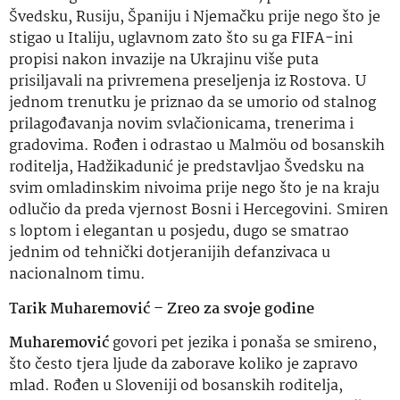
Švedsku, Rusiju, Španiju i Njemačku prije nego što je
stigao u Italiju, uglavnom zato što su ga FIFA-ini
propisi nakon invazije na Ukrajinu više puta
prisiljavali na privremena preseljenja iz Rostova. U
jednom trenutku je priznao da se umorio od stalnog
prilagođavanja novim svlačionicama, trenerima i
gradovima. Rođen i odrastao u Malmöu od bosanskih
roditelja, Hadžikadunić je predstavljao Švedsku na
svim omladinskim nivoima prije nego što je na kraju
odlučio da preda vjernost Bosni i Hercegovini. Smiren
s loptom i elegantan u posjedu, dugo se smatrao
jednim od tehnički dotjeranijih defanzivaca u
nacionalnom timu.
Tarik Muharemović – Zreo za svoje godine
Muharemović
govori pet jezika i ponaša se smireno,
što često tjera ljude da zaborave koliko je zapravo
mlad. Rođen u Sloveniji od bosanskih roditelja,