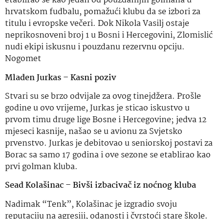
etablirao se kao jedan od pouzdanijih golmana u
hrvatskom fudbalu, pomažući klubu da se izbori za
titulu i evropske večeri. Dok Nikola Vasilj ostaje
neprikosnoveni broj 1 u Bosni i Hercegovini, Zlomislić
nudi ekipi iskusnu i pouzdanu rezervnu opciju.
Nogomet
Mladen Jurkas – Kasni poziv
Stvari su se brzo odvijale za ovog tinejdžera. Prošle
godine u ovo vrijeme, Jurkas je sticao iskustvo u
prvom timu druge lige Bosne i Hercegovine; jedva 12
mjeseci kasnije, našao se u avionu za Svjetsko
prvenstvo. Jurkas je debitovao u seniorskoj postavi za
Borac sa samo 17 godina i ove sezone se etablirao kao
prvi golman kluba.
Sead Kolašinac – Bivši izbacivač iz noćnog kluba
Nadimak “Tenk”, Kolašinac je izgradio svoju
reputaciju na agresiji, odanosti i čvrstoći stare škole.