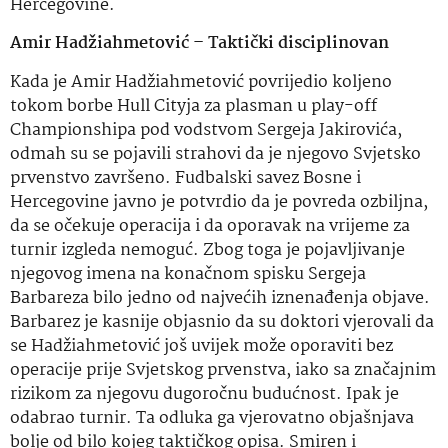
Hercegovine.
Amir Hadžiahmetović – Taktički disciplinovan
Kada je Amir Hadžiahmetović povrijedio koljeno
tokom borbe Hull Cityja za plasman u play-off
Championshipa pod vodstvom Sergeja Jakirovića,
odmah su se pojavili strahovi da je njegovo Svjetsko
prvenstvo završeno. Fudbalski savez Bosne i
Hercegovine javno je potvrdio da je povreda ozbiljna,
da se očekuje operacija i da oporavak na vrijeme za
turnir izgleda nemoguć. Zbog toga je pojavljivanje
njegovog imena na konačnom spisku Sergeja
Barbareza bilo jedno od najvećih iznenađenja objave.
Barbarez je kasnije objasnio da su doktori vjerovali da
se Hadžiahmetović još uvijek može oporaviti bez
operacije prije Svjetskog prvenstva, iako sa značajnim
rizikom za njegovu dugoročnu budućnost. Ipak je
odabrao turnir. Ta odluka ga vjerovatno objašnjava
bolje od bilo kojeg taktičkog opisa. Smiren i