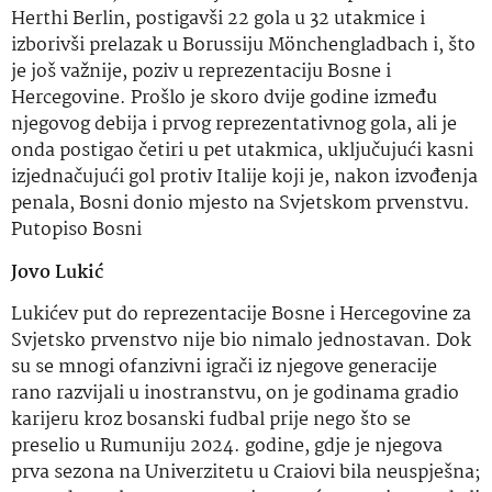
Herthi Berlin, postigavši ​​22 gola u 32 utakmice i
izborivši prelazak u Borussiju Mönchengladbach i, što
je još važnije, poziv u reprezentaciju Bosne i
Hercegovine. Prošlo je skoro dvije godine između
njegovog debija i prvog reprezentativnog gola, ali je
onda postigao četiri u pet utakmica, uključujući kasni
izjednačujući gol protiv Italije koji je, nakon izvođenja
penala, Bosni donio mjesto na Svjetskom prvenstvu.
Putopiso Bosni
Jovo Lukić
Lukićev put do reprezentacije Bosne i Hercegovine za
Svjetsko prvenstvo nije bio nimalo jednostavan. Dok
su se mnogi ofanzivni igrači iz njegove generacije
rano razvijali u inostranstvu, on je godinama gradio
karijeru kroz bosanski fudbal prije nego što se
preselio u Rumuniju 2024. godine, gdje je njegova
prva sezona na Univerzitetu u Craiovi bila neuspješna;