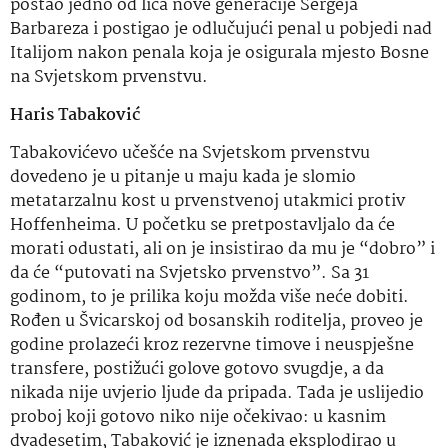
postao jedno od lica nove generacije Sergeja
Barbareza i postigao je odlučujući penal u pobjedi nad
Italijom nakon penala koja je osigurala mjesto Bosne
na Svjetskom prvenstvu.
Haris Tabaković
Tabakovićevo učešće na Svjetskom prvenstvu
dovedeno je u pitanje u maju kada je slomio
metatarzalnu kost u prvenstvenoj utakmici protiv
Hoffenheima. U početku se pretpostavljalo da će
morati odustati, ali on je insistirao da mu je “dobro” i
da će “putovati na Svjetsko prvenstvo”. Sa 31
godinom, to je prilika koju možda više neće dobiti.
Rođen u Švicarskoj od bosanskih roditelja, proveo je
godine prolazeći kroz rezervne timove i neuspješne
transfere, postižući golove gotovo svugdje, a da
nikada nije uvjerio ljude da pripada. Tada je uslijedio
proboj koji gotovo niko nije očekivao: u kasnim
dvadesetim, Tabaković je iznenada eksplodirao u