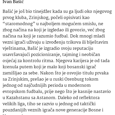
Ivan Bašić
Bašić je još bio tinejdžer kada su ga ljudi oko njegovog
prvog kluba, Zrinjskog, počeli opisivati ​​kao
“staromodnog” u najboljem mogućem smislu, ne
zbog načina na koji je izgledao ili govorio, već zbog
načina na koji je razumio fudbal. Dok mnogi mladi
vezni igrači uživaju u izvođenju trikova ili blještavim
vještinama, Bašić je izgradio svoju reputaciju
usavršavajući pozicioniranje, tajming i neobičan
osjećaj za kontrolu ritma. Njegova karijera je od tada
krenula putem koji je malo koji bosanski igrač
zamišljao za sebe. Nakon što je osvojio titulu prvaka
sa Zrinjskim, prešao je u ruski Orenburg tokom
jednog od najčudnijih perioda u modernom
evropskom fudbalu, prije nego što je kasnije nastavio
u Kazahstanu sa Astanom. Daleko od reflektora
velikih liga, tiho se razvio u jednog od taktički
pouzdanijih veznih igrača nove generacije Bosne i