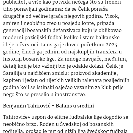
publicitet, a više kao potvrda nečega što su treneri
tiho ponavljali godinama: da se Čelik ponaša
drugačije od većine igrača njegovih godina. Visok,
smiren i neobično zreo u posjedu lopte, pripada
generaciji bosanskih defanzivaca koju je oblikovao
moderni pozicijski fudbal koliko i stare balkanske
ideje o čvrstoći. Lens ga je doveo početkom 2025.
godine, čineći ga jednim od najskupljih transfera u
historiji bosanske lige. Za mnoge navijače, međutim,
detalj koji je bio važniji bio je odakle dolazi. Čelik je
Sarajlija u najčišćem smislu: proizvod akademije,
kapiten i jedan od rijetkih velikih talenata posljednjih
godina koji se istinski osjećao vezanim za klub prije
nego što se preselio u inostranstvo.
Benjamin Tahirović – Balans u sredini
Tahirovićev uspon do elitne fudbalske lige dogodio se
neobično brzo. Rođen u Švedskoj od bosanskih
roditelja, prošao je put od nižih liga švedskog fudbala