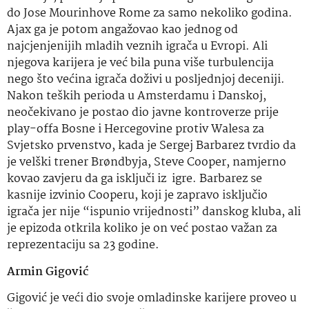
do Jose Mourinhove Rome za samo nekoliko godina.
Ajax ga je potom angažovao kao jednog od
najcjenjenijih mladih veznih igrača u Evropi. Ali
njegova karijera je već bila puna više turbulencija
nego što većina igrača doživi u posljednjoj deceniji.
Nakon teških perioda u Amsterdamu i Danskoj,
neočekivano je postao dio javne kontroverze prije
play-offa Bosne i Hercegovine protiv Walesa za
Svjetsko prvenstvo, kada je Sergej Barbarez tvrdio da
je velški trener Brøndbyja, Steve Cooper, namjerno
kovao zavjeru da ga isključi iz igre. Barbarez se
kasnije izvinio Cooperu, koji je zapravo isključio
igrača jer nije “ispunio vrijednosti” danskog kluba, ali
je epizoda otkrila koliko je on već postao važan za
reprezentaciju sa 23 godine.
Armin Gigović
Gigović je veći dio svoje omladinske karijere proveo u