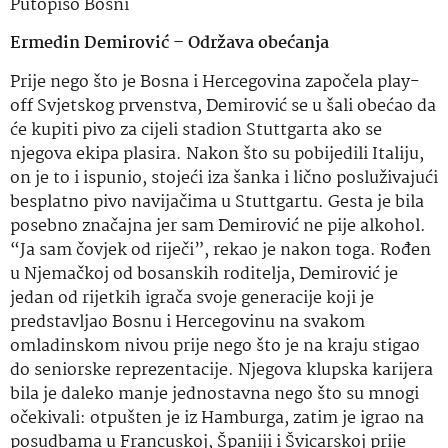
Putopiso Bosni
Ermedin Demirović – Održava obećanja
Prije nego što je Bosna i Hercegovina započela play-
off Svjetskog prvenstva, Demirović se u šali obećao da
će kupiti pivo za cijeli stadion Stuttgarta ako se
njegova ekipa plasira. Nakon što su pobijedili Italiju,
on je to i ispunio, stojeći iza šanka i lično posluživajući
besplatno pivo navijačima u Stuttgartu. Gesta je bila
posebno značajna jer sam Demirović ne pije alkohol.
“Ja sam čovjek od riječi”, rekao je nakon toga. Rođen
u Njemačkoj od bosanskih roditelja, Demirović je
jedan od rijetkih igrača svoje generacije koji je
predstavljao Bosnu i Hercegovinu na svakom
omladinskom nivou prije nego što je na kraju stigao
do seniorske reprezentacije. Njegova klupska karijera
bila je daleko manje jednostavna nego što su mnogi
očekivali: otpušten je iz Hamburga, zatim je igrao na
posudbama u Francuskoj, Španiji i Švicarskoj prije