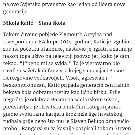
na ovo Svjetsko prvenstvo kao jedan od lidera nove
generacije.
Nikola Katić – Stara škola
Tokom čuvene pobjede Plymouth Argylea nad
Liverpoolom u FA kupu 2025. godine, Katić je izgubio
zub na početku utakmice, nastavio je igrati, a zatim je
nakon toga uživo na televiziji psovao jer, kako je sam
rekao: “J*beno mi se sviđa.” To je vjerovatno bio
savršen sažetak defanzivca kojeg su navijači Bosne i
Hercegovine već zavoljeli. Visok, agresivan i
beskompromisan, Katić pripada generaciji centralnih
bekova koja odbranu tretira kao ličnu bitku. Prije
nego što je odabrao Bosnu na seniorskom nivou,
predstavljao je Hrvatsku u mlađim kategorijama i
gradio svoju ranu karijeru kroz niže lige hrvatskog
fudbala prije nego što mu je Slaven Belupo omogućio
proboj. Rangersi su ga kasnije potpisali tokom Steven