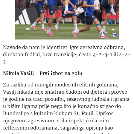
Navode da nam je identitet igre agresivna odbrana,
direktan fudbal, brze tranzicije; često 4-2-3-1 ili 4-4-
2.
Nikola Vasilj – Prvi izbor na golu
Za razliku od mnogih modernih elitnih golmana,
Vasilj nikada nije smatran čudom od djeteta i proveo
je godine na traci posudbi, rezervnog fudbala i igranja
u nižim ligama prije nego što je konačno stigao do
Bundeslige s kultnim klubom St. Pauli. Uprkos
njegovom agresivnom stilu i spektakularnim
refleksnim odbranama, saigrači ga opisuju kao