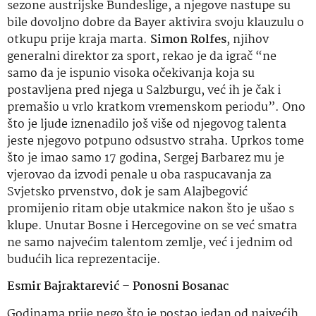
sezone austrijske Bundeslige, a njegove nastupe su
bile dovoljno dobre da Bayer aktivira svoju klauzulu o
otkupu prije kraja marta.
Simon Rolfes
, njihov
generalni direktor za sport, rekao je da igrač “ne
samo da je ispunio visoka očekivanja koja su
postavljena pred njega u Salzburgu, već ih je čak i
premašio u vrlo kratkom vremenskom periodu”. Ono
što je ljude iznenadilo još više od njegovog talenta
jeste njegovo potpuno odsustvo straha. Uprkos tome
što je imao samo 17 godina, Sergej Barbarez mu je
vjerovao da izvodi penale u oba raspucavanja za
Svjetsko prvenstvo, dok je sam Alajbegović
promijenio ritam obje utakmice nakon što je ušao s
klupe. Unutar Bosne i Hercegovine on se već smatra
ne samo najvećim talentom zemlje, već i jednim od
budućih lica reprezentacije.
Esmir Bajraktarević – Ponosni Bosanac
Godinama prije nego što je postao jedan od najvećih