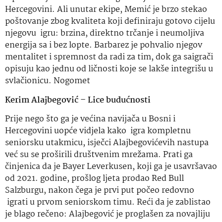
Hercegovini. Ali unutar ekipe, Memić je brzo stekao
poštovanje zbog kvaliteta koji definiraju gotovo cijelu
njegovu igru: brzina, direktno trčanje i neumoljiva
energija sa i bez lopte. Barbarez je pohvalio njegov
mentalitet i spremnost da radi za tim, dok ga saigrači
opisuju kao jednu od ličnosti koje se lakše integrišu u
svlačionicu. Nogomet
Kerim Alajbegović – Lice budućnosti
Prije nego što ga je većina navijača u Bosni i
Hercegovini uopće vidjela kako igra kompletnu
seniorsku utakmicu, isječci Alajbegovićevih nastupa
već su se proširili društvenim mrežama. Prati ga
činjenica da je Bayer Leverkusen, koji ga je usavršavao
od 2021. godine, prošlog ljeta prodao Red Bull
Salzburgu, nakon čega je prvi put počeo redovno
igrati u prvom seniorskom timu. Reći da je zablistao
je blago rečeno: Alajbegović je proglašen za novajliju