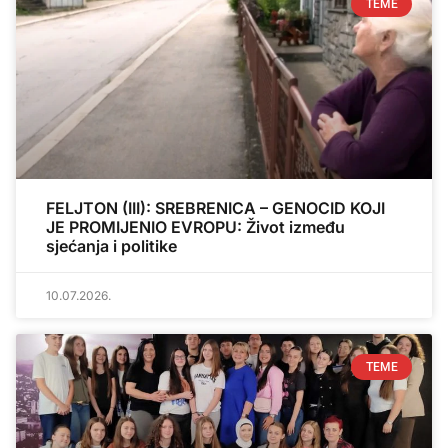
TEME
FELJTON (III): SREBRENICA – GENOCID KOJI
JE PROMIJENIO EVROPU: Život između
sjećanja i politike
10.07.2026.
TEME