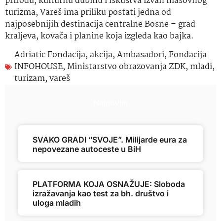
prirodu, kulturnu dubinu i iskustva izvan masovnog
turizma, Vareš ima priliku postati jedna od
najposebnijih destinacija centralne Bosne – grad
kraljeva, kovača i planine koja izgleda kao bajka.
Adriatic Fondacija
,
akcija
,
Ambasadori
,
Fondacija
INFOHOUSE
,
Ministarstvo obrazovanja ZDK
,
mladi
,
turizam
,
vareš
Najnovije
SVAKO GRADI “SVOJE”. Milijarde eura za
nepovezane autoceste u BiH
PLATFORMA KOJA OSNAŽUJE: Sloboda
izražavanja kao test za bh. društvo i
uloga mladih