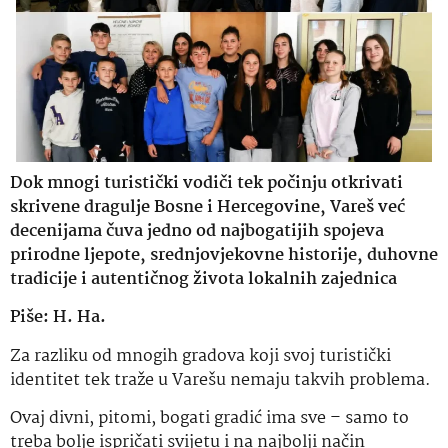
Dok mnogi turistički vodiči tek počinju otkrivati
skrivene dragulje Bosne i Hercegovine, Vareš već
decenijama čuva jedno od najbogatijih spojeva
prirodne ljepote, srednjovjekovne historije, duhovne
tradicije i autentičnog života lokalnih zajednica
Piše: H. Ha.
Za razliku od mnogih gradova koji svoj turistički
identitet tek traže u Varešu nemaju takvih problema.
Ovaj divni, pitomi, bogati gradić ima sve – samo to
treba bolje ispričati svijetu i na najbolji način