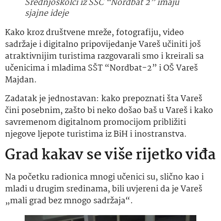
Srednjoškolci iz SŠC “Nordbat 2” imaju
sjajne ideje
Kako kroz društvene
mreže, fotografiju, video
sadržaje i digitalno pripovijedanje Vareš učiniti još
atraktivnijim turistima razgovarali smo i kreirali sa
učenicima i mladima SŠT “Nordbat-2” i OŠ Vareš
Majdan.
Zadatak je jednostavan: kako prepoznati šta Vareš
čini posebnim, zašto bi neko došao baš u Vareš i kako
savremenom digitalnom promocijom približiti
njegove ljepote turistima iz BiH i inostranstva.
Grad kakav se više rijetko viđa
Na početku radionica mnogi učenici su, slično kao i
mladi u drugim sredinama, bili uvjereni da je Vareš
„mali grad bez mnogo sadržaja“.