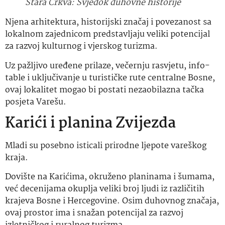
Stara Crkva: Svjedok duhovne historije
Njena arhitektura, historijski značaj i povezanost sa
lokalnom zajednicom predstavljaju veliki potencijal
za razvoj kulturnog i vjerskog turizma.
Uz pažljivo uređene prilaze, večernju rasvjetu, info-
table i uključivanje u turističke rute centralne Bosne,
ovaj lokalitet mogao bi postati nezaobilazna tačka
posjeta Varešu.
Karići i planina Zvijezda
Mladi su posebno isticali prirodne ljepote vareškog
kraja.
Dovište na Karićima, okruženo planinama i šumama,
već decenijama okuplja veliki broj ljudi iz različitih
krajeva Bosne i Hercegovine. Osim duhovnog značaja,
ovaj prostor ima i snažan potencijal za razvoj