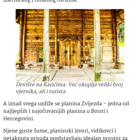
izletničkog i ruralnog turizma.
Dovište na Karićima: Već okuplja veliki broj
vjernika, ali i turista
A iznad svega uzdiže se planina Zvijezda – jedna od
najljepših i najočuvanijih planina u Bosni i
Hercegovini.
Njene guste šume, planinski izvori, vidikovci i
netaknuta priroda predstavljaju idealan prostor za