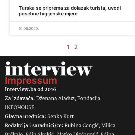
Turska se priprema za dolazak turista, uvodi
posebne higijenske mjere
10.05.2020.
1
2
Impressum
Interview.ba od 2016
Za izdavača:
Dženana Alađuz, Fondacija
INFOHOUSE
Glavna urednica:
Senka
Kurt
Redakcija i saradnici/ce:
Rubina Čengić, Milica
Brčkalo, Edin Skokić, Zlatko Dizdarević, Edina