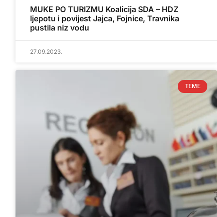
MUKE PO TURIZMU Koalicija SDA – HDZ
ljepotu i povijest Jajca, Fojnice, Travnika
pustila niz vodu
27.09.2023.
TEME