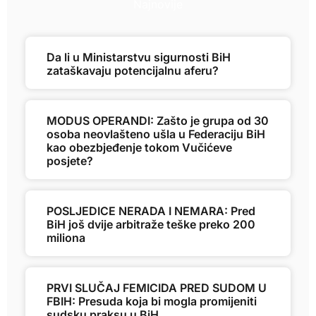
Najnovije
Da li u Ministarstvu sigurnosti BiH
zataškavaju potencijalnu aferu?
MODUS OPERANDI: Zašto je grupa od 30
osoba neovlašteno ušla u Federaciju BiH
kao obezbjeđenje tokom Vučićeve
posjete?
POSLJEDICE NERADA I NEMARA: Pred
BiH još dvije arbitraže teške preko 200
miliona
PRVI SLUČAJ FEMICIDA PRED SUDOM U
FBIH: Presuda koja bi mogla promijeniti
sudsku praksu u BiH