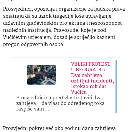
Prosvjednici, opozicija i organizacije za ljudska prava
smatraju da su uzrok tragedije loše upravljanje
državnim građevinskim projektima i nesposobnost
nadležnih institucija. Pravosuđe, koje je pod
Vučićevim utjecajem, dosad je spriječilo kazneni
progon odgovornih osoba.
VELIKI PROTEST
U BEOGRADU:
Dva zahtjeva,
ozbiljni incidenti,
istekao rok dat
Vučiću
Prosvjednici su pred vlasti stavili dva
zahtjeva – da vlast do određenog roka
raspiše vanr…
Prosvjedni pokret već oko godinu dana zahtijeva