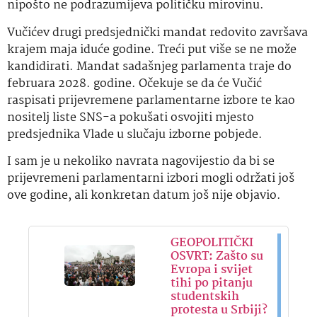
nipošto ne podrazumijeva političku mirovinu.
Vučićev drugi predsjednički mandat redovito završava
krajem maja iduće godine. Treći put više se ne može
kandidirati. Mandat sadašnjeg parlamenta traje do
februara 2028. godine. Očekuje se da će Vučić
raspisati prijevremene parlamentarne izbore te kao
nositelj liste SNS-a pokušati osvojiti mjesto
predsjednika Vlade u slučaju izborne pobjede.
I sam je u nekoliko navrata nagovijestio da bi se
prijevremeni parlamentarni izbori mogli održati još
ove godine, ali konkretan datum još nije objavio.
GEOPOLITIČKI
OSVRT: Zašto su
Evropa i svijet
tihi po pitanju
studentskih
protesta u Srbiji?