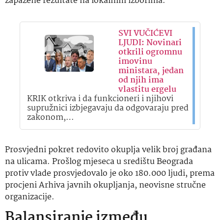
zapažene rezultate na lokalnim izborima.
SVI VUČIĆEVI
LJUDI: Novinari
otkrili ogromnu
imovinu
ministara, jedan
od njih ima
vlastitu ergelu
KRIK otkriva i da funkcioneri i njihovi
supružnici izbjegavaju da odgovaraju pred
zakonom,…
Prosvjedni pokret redovito okuplja velik broj građana
na ulicama. Prošlog mjeseca u središtu Beograda
protiv vlade prosvjedovalo je oko 180.000 ljudi, prema
procjeni Arhiva javnih okupljanja, neovisne stručne
organizacije.
Balansiranje između