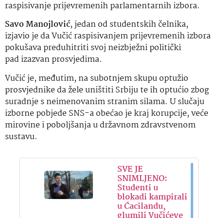
raspisivanje prijevremenih parlamentarnih izbora.
Savo Manojlović
, jedan od studentskih čelnika,
izjavio je da Vučić raspisivanjem prijevremenih izbora
pokušava preduhitriti svoj neizbježni politički
pad izazvan prosvjedima.
Vučić je, međutim, na subotnjem skupu optužio
prosvjednike da žele uništiti Srbiju te ih optućio zbog
suradnje s neimenovanim stranim silama. U slučaju
izborne pobjede SNS-a obećao je kraj korupcije, veće
mirovine i poboljšanja u državnom zdravstvenom
sustavu.
SVE JE
SNIMLJENO:
Studenti u
blokadi kampirali
u Ćacilandu,
glumili Vučićeve