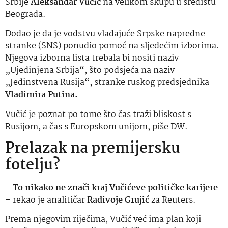
Srbije
Aleksandar Vučić
na velikom skupu u središtu
Beograda.
Dodao je da je vodstvu vladajuće Srpske napredne
stranke (SNS) ponudio pomoć na sljedećim izborima.
Njegova izborna lista trebala bi nositi naziv
„Ujedinjena Srbija“, što podsjeća na naziv
„Jedinstvena Rusija“, stranke ruskog predsjednika
Vladimira Putina.
Vučić je poznat po tome što čas traži bliskost s
Rusijom, a čas s Europskom unijom, piše DW.
Prelazak na premijersku
fotelju?
–
To nikako ne znači kraj Vučićeve političke karijere
– rekao je analitičar
Radivoje Grujić
za Reuters.
Prema njegovim riječima, Vučić već ima plan koji