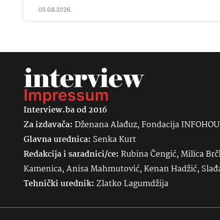
05.08.2026.
Impressum
Interview.ba od 2016
Za izdavača:
Dženana Alađuz, Fondacija INFOHO
Glavna urednica:
Senka
Kurt
Redakcija i saradnici/ce:
Rubina Čengić, Milica Brč
Kamenica, Anisa Mahmutović, Kenan Hadžić, Sla
Tehnički urednik:
Zlatko Lagumdžija