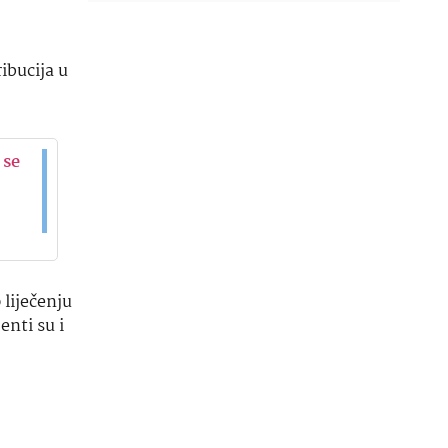
ibucija u
 se
 liječenju
enti su i