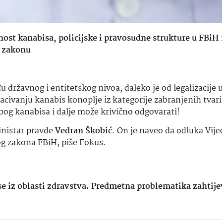
ost kanabisa, policijske i pravosudne strukture u FBiH
 zakonu
državnog i entitetskog nivoa, daleko je od legalizacije 
acivanju kanabis konoplje iz kategorije zabranjenih tvari
bog kanabisa i dalje može krivično odgovarati!
inistar pravde
Vedran Škobić
. On je naveo da odluka Vije
og zakona FBiH, piše Fokus.
se iz oblasti zdravstva. Predmetna problematika zahtije