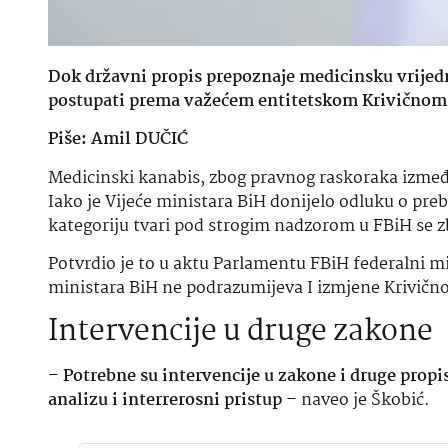
Dok državni propis prepoznaje medicinsku vrijedn
postupati prema važećem entitetskom Krivičnom
Piše: Amil DUČIĆ
Medicinski kanabis, zbog pravnog raskoraka između 
Iako je Vijeće ministara BiH donijelo odluku o preb
kategoriju tvari pod strogim nadzorom u FBiH se z
Potvrdio je to u aktu Parlamentu FBiH federalni m
ministara BiH ne podrazumijeva I izmjene Krivičn
Intervencije u druge zakone
–
Potrebne su intervencije u zakone i druge propi
analizu i interrerosni pristup
– naveo je Škobić.