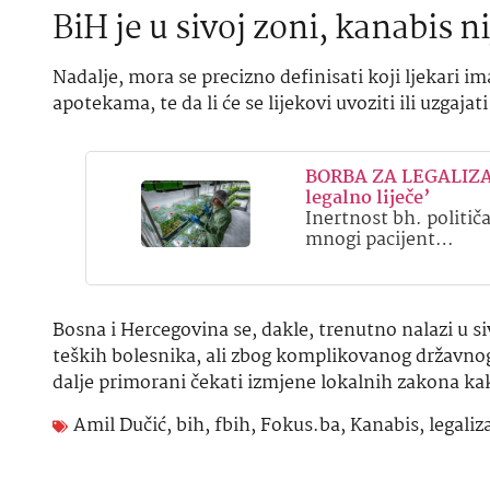
BiH je u sivoj zoni, kanabis n
Nadalje, mora se precizno definisati koji ljekari im
apotekama, te da li će se lijekovi uvoziti ili uzga
BORBA ZA LEGALIZAC
legalno liječe’
Inertnost bh. politi
mnogi pacijent…
Bosna i Hercegovina se, dakle, trenutno nalazi u siv
teških bolesnika, ali zbog komplikovanog državnog u
dalje primorani čekati izmjene lokalnih zakona ka
Amil Dučić
,
bih
,
fbih
,
Fokus.ba
,
Kanabis
,
legaliz