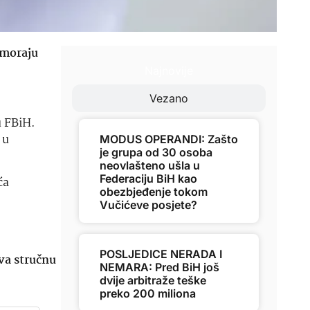
 moraju
Najnovije
Vezano
u FBiH.
 u
MODUS OPERANDI: Zašto
je grupa od 30 osoba
neovlašteno ušla u
Federaciju BiH kao
ća
obezbjeđenje tokom
Vučićeve posjete?
POSLJEDICE NERADA I
va stručnu
NEMARA: Pred BiH još
dvije arbitraže teške
preko 200 miliona