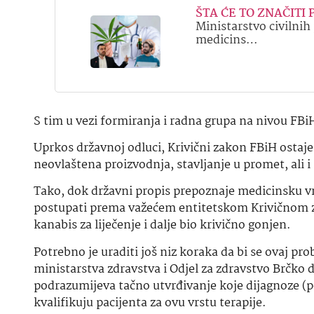
ŠTA ĆE TO ZNAČITI P
Ministarstvo civilnih
medicins…
S tim u vezi formiranja i radna grupa na nivou FBiH 
Uprkos državnoj odluci, Krivični zakon FBiH osta
neovlaštena proizvodnja, stavljanje u promet, ali i 
Tako, dok državni propis prepoznaje medicinsku vr
postupati prema važećem entitetskom Krivičnom za
kanabis za liječenje i dalje bio krivično gonjen.
Potrebno je uraditi još niz koraka da bi se ovaj pr
ministarstva zdravstva i Odjel za zdravstvo Brčko 
podrazumijeva tačno utvrđivanje koje dijagnoze (po
kvalifikuju pacijenta za ovu vrstu terapije.