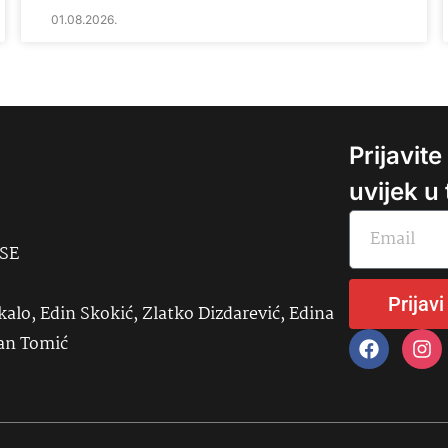
01.08.2026.
Prijavit
uvijek u
USE
Prijavi
kalo, Edin Skokić, Zlatko Dizdarević, Edina
đan Tomić