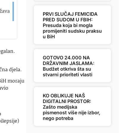
ažava
PRVI SLUČAJ FEMICIDA
PRED SUDOM U FBIH:
Presuda koja bi mogla
promijeniti sudsku praksu
u BiH
egalan.
GOTOVO 24.000 NA
DRŽAVNIM JASLAMA:
čna djela.
Budžet otkriva šta su
stvarni prioriteti vlasti
FBiH moraju
avio
KO OBLIKUJE NAŠ
DIGITALNI PROSTOR:
Zašto medijska
pismenost više nije izbor,
o
nego potreba
ilepsije)