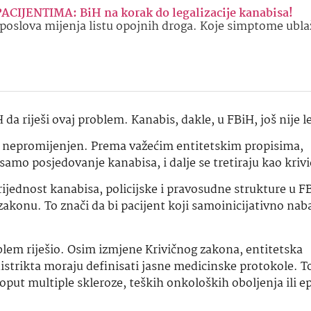
ACIJENTIMA: BiH na korak do legalizacije kanabisa!
 poslova mijenja listu opojnih droga. Koje simptome ubl
da riješi ovaj problem. Kanabis, dakle, u FBiH, još nije l
je nepromijenjen. Prema važećim entitetskim propisima,
samo posjedovanje kanabisa, i dalje se tretiraju kao krivi
ijednost kanabisa, policijske i pravosudne strukture u 
konu. To znači da bi pacijent koji samoinicijativno nab
oblem riješio. Osim izmjene Krivičnog zakona, entitetska
distrikta moraju definisati jasne medicinske protokole. T
put multiple skleroze, teških onkoloških oboljenja ili ep