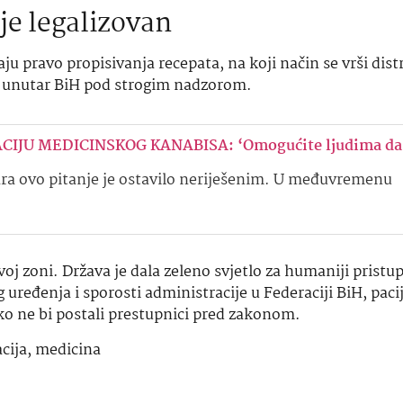
ije legalizovan
aju pravo propisivanja recepata, na koji način se vrši distr
jati unutar BiH pod strogim nadzorom.
IJU MEDICINSKOG KANABISA: ‘Omogućite ljudima da
čara ovo pitanje je ostavilo neriješenim. U međuvremenu
oj zoni. Država je dala zeleno svjetlo za humaniji pristup
ređenja i sporosti administracije u Federaciji BiH, pacij
ko ne bi postali prestupnici pred zakonom.
acija
,
medicina