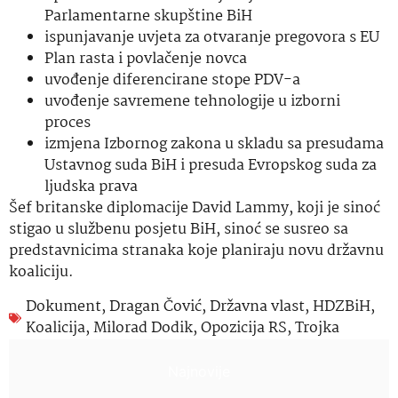
Parlamentarne skupštine BiH
ispunjavanje uvjeta za otvaranje pregovora s EU
Plan rasta i povlačenje novca
uvođenje diferencirane stope PDV-a
uvođenje savremene tehnologije u izborni
proces
izmjena Izbornog zakona u skladu sa presudama
Ustavnog suda BiH i presuda Evropskog suda za
ljudska prava
Šef britanske diplomacije David Lammy, koji je sinoć
stigao u službenu posjetu BiH, sinoć se susreo sa
predstavnicima stranaka koje planiraju novu državnu
koaliciju.
Dokument
,
Dragan Čović
,
Državna vlast
,
HDZBiH
,
Koalicija
,
Milorad Dodik
,
Opozicija RS
,
Trojka
Najnovije