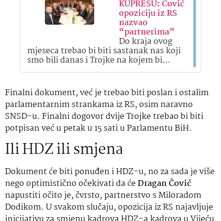
KUPRESU: Čović
opoziciju iz RS
nazvao
“partnerima”
Do kraja ovog
mjeseca trebao bi biti sastanak nas koji
smo bili danas i Trojke na kojem bi…
Finalni dokument, već je trebao biti poslan i ostalim
parlamentarnim strankama iz RS, osim naravno
SNSD-u. Finalni dogovor dvije Trojke trebao bi biti
potpisan već u petak u 15 sati u Parlamentu BiH.
Ili HDZ ili smjena
Dokument će biti ponuđen i HDZ-u, no za sada je više
nego optimistično očekivati da će
Dragan Čović
napustiti očito je, čvrsto, partnerstvo s Miloradom
Dodikom. U svakom slučaju, opozicija iz RS najavljuje
inicijativu za smjenu kadrova HDZ-a kadrova u Vijeću