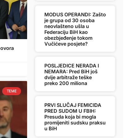
MODUS OPERANDI: Zašto
je grupa od 30 osoba
neovlašteno ušla u
Federaciju BiH kao
obezbjeđenje tokom
Vučićeve posjete?
govora
POSLJEDICE NERADA I
NEMARA: Pred BiH još
dvije arbitraže teške
preko 200 miliona
TEME
PRVI SLUČAJ FEMICIDA
PRED SUDOM U FBIH:
Presuda koja bi mogla
promijeniti sudsku praksu
u BiH