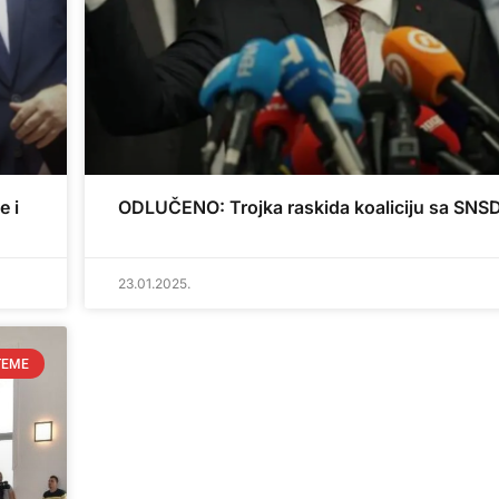
e i
ODLUČENO: Trojka raskida koaliciju sa SN
23.01.2025.
TEME