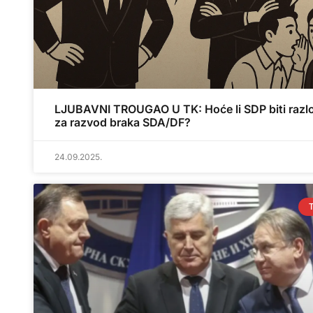
LJUBAVNI TROUGAO U TK: Hoće li SDP biti razl
za razvod braka SDA/DF?
24.09.2025.