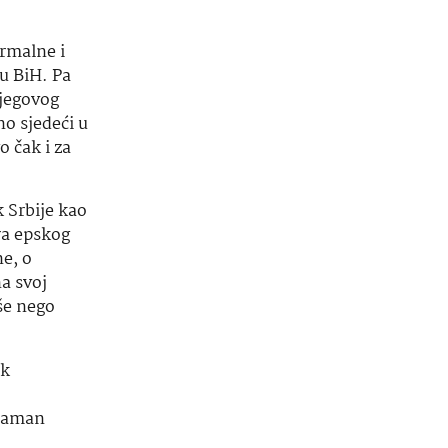
ormalne i
u BiH. Pa
njegovog
o sjedeći u
 čak i za
 Srbije kao
ra epskog
e, o
na svoj
še nego
ik
 taman