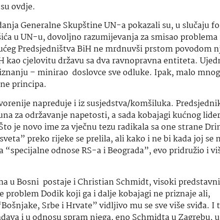
 su ovdje.
edanja Generalne Skupštine UN-a pokazali su, u slučaju f
šića u UN-u, dovoljno razumijevanja za smisao problema 
vajućeg Predsjedništva BiH ne mrdnuvši prstom povodom 
 kao cjelovitu državu sa dva ravnopravna entiteta. Ujedn
iznanju – minirao doslovce sve odluke. Ipak, malo mnogo
ne principa.
orenije napreduje i iz susjedstva/komšiluka. Predsjednik
una za održavanje napetosti, a sada kobajagi kućnog lide
o je novo ime za vječnu tezu radikala sa one strane Drin
eta” preko rijeke se prelila, ali kako i ne bi kada joj se 
 “specijalne odnose RS-a i Beograda”, evo pridružio i vi
ma u Bosni postaje i Christian Schmidt, visoki predstavn
roblem Dodik koji ga i dalje kobajagi ne priznaje ali,
“Bošnjake, Srbe i Hrvate” vidljivo mu se sve više sviđa. I
ladava i u odnosu spram njega, eno Schmidta u Zagrebu, u