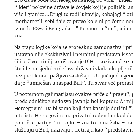
Evo da se pođe od nečeg banalnog, do vica. “Lideri
“lider” polovine države je čovjek koji je politički
više i granica…Drugi to radi lukavije, kobajagi “lati
merhametli, sebi daje za pravo koje ni po čemu n
između RS-a i Beograda…” Ko smo to “mi”, u ime k
zna.
Na tragu logike koja se groteskno samonaziva “pri
ustavno nije ekskluzivni i neupitni predstavnik sa
čiji je životni cilj poništavanje BiH – pozivajući 
što ide na sjednicu šefova država i vlada okupljen
bez problema i pažljivo saslušaju. Uključujući i g
da je “umiješan u raspad BiH”. Tu stvar već preras
U potpunom galimatijasu ovakve priče o “pravu”, 
predsjedničkog nedozvoljavanja helikopteru Armije
Hercegovini. Da bi samo koji dan kasnije dotični 
u tu istu Hercegovinu na privatni rođendan kod do
političke partije. Tu trojku – zna to i ona žaba – n
službuju u BiH, nazivaju i tretiraju kao “predstavni