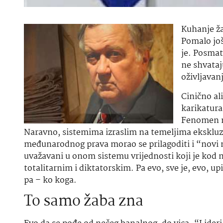
Kuhanje žab
Pomalo još
je. Posmat
ne shvataj
oživljavan
Cinično al
karikatura
Fenomen ni
Naravno, sistemima izraslim na temeljima ekskluzi
međunarodnog prava morao se prilagoditi i “novi
uvažavani u onom sistemu vrijednosti koji je kod n
totalitarnim i diktatorskim. Pa evo, sve je, evo, u
pa – ko koga.
To samo žaba zna