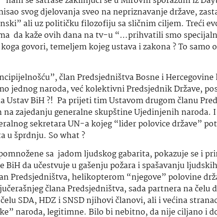
” nam se satraše zaklinjući se u Mirovni sporazum iz Day
 smisao svog djelovanja sveo na nepriznavanje države, zast
nski” ali uz političku filozofiju sa sličnim ciljem. Treći ev
ema da kaže ovih dana na tv-u “…prihvatili smo specijal
oga govori, temeljem kojeg ustava i zakona ? To samo 
ncipijelnošću”, član Predsjedništva Bosne i Hercegovine 
mo jednog naroda, već kolektivni Predsjednik Države, pos
se na Ustav BiH ?! Pa prijeti tim Ustavom drugom članu Pre
ih na zajedanju generalne skupštine Ujedinjenih naroda. I
eneralnog sekretara UN-a kojeg “lider polovice države” p
ta u šprdnju. So what ?
pomnožene sa jadom ljudskog gabarita, pokazuje se i pr
 BiH da učestvuje u gašenju požara i spašavanju ljudskih
član Predsjedništva, helikopterom “njegove” polovine drž
jučerašnjeg člana Predsjedništva, sada partnera na čelu 
a čelu SDA, HDZ i SNSD njihovi članovi, ali i većina strana
ke” naroda, legitimne. Bilo bi nebitno, da nije ciljano i d