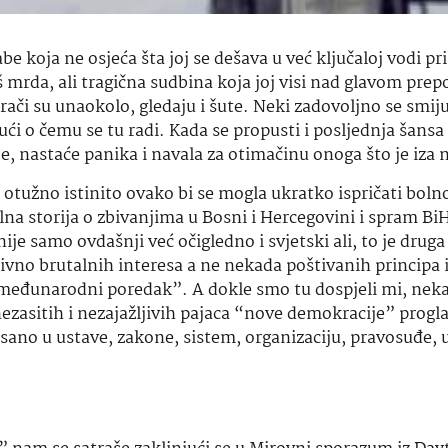
e koja ne osjeća šta joj se dešava u već ključaloj vodi pri
 mrda, ali tragična sudbina koja joj visi nad glavom prep
rači su unaokolo, gledaju i šute. Neki zadovoljno se smijul
ući o čemu se tu radi. Kada se propusti i posljednja šansa
je, nastaće panika i navala za otimačinu onoga što je iza 
i otužno istinito ovako bi se mogla ukratko ispričati boln
lna storija o zbivanjima u Bosni i Hercegovini i spram Bi
je samo ovdašnji već očigledno i svjetski ali, to je druga 
vno brutalnih interesa a ne nekada poštivanih principa 
 međunarodni poredak”. A dokle smo tu dospjeli mi, nek
ezasitih i nezajažljivih pajaca “nove demokracije” progl
pisano u ustave, zakone, sistem, organizaciju, pravosuđe,