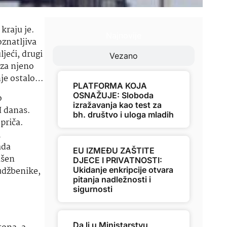
 kraju je.
Najnovije
oznatljiva
jeći, drugi
Vezano
 za njeno
nje ostalo…
PLATFORMA KOJA
OSNAŽUJE: Sloboda
o
izražavanja kao test za
H danas.
bh. društvo i uloga mladih
priča.
i
ada
EU IZMEĐU ZAŠTITE
ašen
DJECE I PRIVATNOSTI:
 udžbenike,
Ukidanje enkripcije otvara
pitanja nadležnosti i
sigurnosti
Da li u Ministarstvu