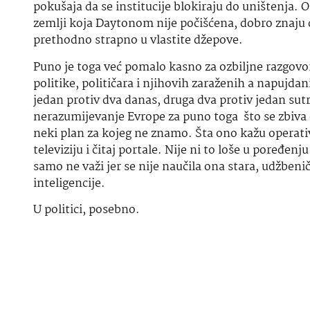
pokušaja da se institucije blokiraju do uništenja. 
zemlji koja Daytonom nije počišćena, dobro znaju 
prethodno strapno u vlastite džepove.
Puno je toga već pomalo kasno za ozbiljne razgovo
politike, političara i njihovih zaraženih a napujda
jedan protiv dva danas, druga dva protiv jedan sutra
nerazumijevanje Evrope za puno toga što se zbiva o
neki plan za kojeg ne znamo. Šta ono kažu operativ
televiziju i čitaj portale. Nije ni to loše u poređ
samo ne važi jer se nije naučila ona stara, udžbeničk
inteligencije.
U politici, posebno.