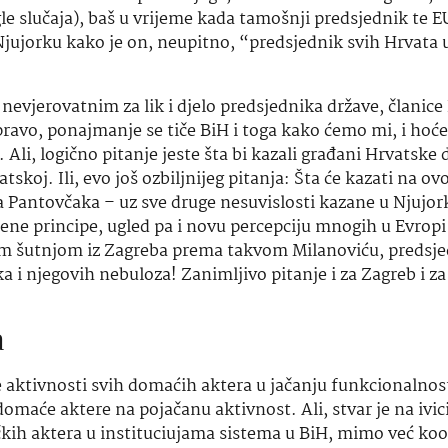
le slučaja), baš u vrijeme kada tamošnji predsjednik te E
Njujorku kako je on, neupitno, “predsjednik svih Hrvata 
vjerovatnim za lik i djelo predsjednika države, članice
apravo, ponajmanje se tiče BiH i toga kako ćemo mi, i hoć
Ali, logično pitanje jeste šta bi kazali građani Hrvatske 
tskoj. Ili, evo još ozbiljnijeg pitanja: Šta će kazati na ov
a Pantovčaka – uz sve druge nesuvislosti kazane u Njujor
jene principe, ugled pa i novu percepciju mnogih u Evropi 
ojom šutnjom iz Zagreba prema takvom Milanoviću, predsj
a i njegovih nebuloza! Zanimljivo pitanje i za Zagreb i za 
a
 aktivnosti svih domaćih aktera u jačanju funkcionalnos
domaće aktere na pojačanu aktivnost. Ali, stvar je na ivic
tičkih aktera u instituciujama sistema u BiH, mimo već ko