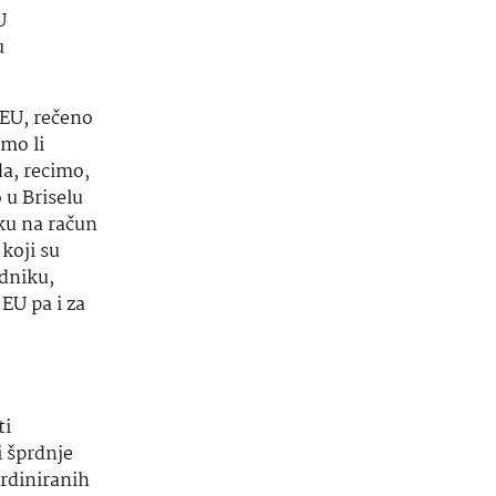
U
u
 EU, rečeno
emo li
da, recimo,
o u Briselu
ku na račun
koji su
edniku,
EU pa i za
ti
i šprdnje
ordiniranih