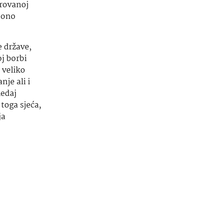
trovanoj
 ono
 države,
oj borbi
 veliko
je ali i
ledaj
 toga sjeća,
ja