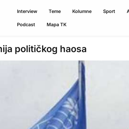
Interview
Teme
Kolumne
Sport
A
Podcast
Mapa TK
ija političkog haosa