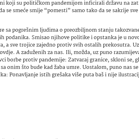
Oni koji su političkom pandemijom inficirali državu na za
da se smeće smije “pomesti” samo tako da se sakrije sve
re sa pogrešnim ljudima o preozbiljnom stanju takozvane
nih podanika. Smisao njihove politike i opstanka je u nov
, a sve trojice zajedno protiv svih ostalih prekosutra. Uz
vdje. A zaduženih za nas. Ili, možda, uz puno razumijevan
ci borbe protiv pandemije: Zatvaraj granice, skloni se, g
enju sa onim što bude kad žaba umre. Uostalom, puno nas se
a: Ponavljanje istih grešaka više puta baš i nije ilustraci