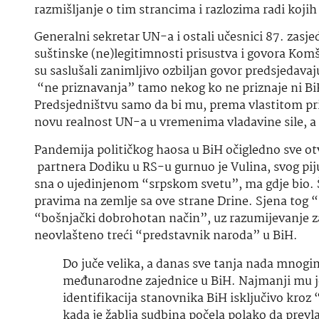
razmišljanje o tim strancima i razlozima radi kojih
Generalni sekretar UN-a i ostali učesnici 87. zasj
suštinske (ne)legitimnosti prisustva i govora Kom
su saslušali zanimljivo ozbiljan govor predsjeda
“ne priznavanja” tamo nekog ko ne priznaje ni BiH
Predsjedništvu samo da bi mu, prema vlastitom pr
novu realnost UN-a u vremenima vladavine sile, a 
Pandemija političkog haosa u BiH očigledno sve otv
partnera Dodiku u RS-u gurnuo je Vulina, svog pij
sna o ujedinjenom “srpskom svetu”, ma gdje bio. Št
pravima na zemlje sa ove strane Drine. Sjena tog “sv
“bošnjački dobrohotan način”, uz razumijevanje za
neovlašteno treći “predstavnik naroda” u BiH.
Do juče velika, a danas sve tanja nada mnogi
međunarodne zajednice u BiH. Najmanji mu je p
identifikacija stanovnika BiH isključivo kroz 
kada je žablja sudbina počela polako da prev