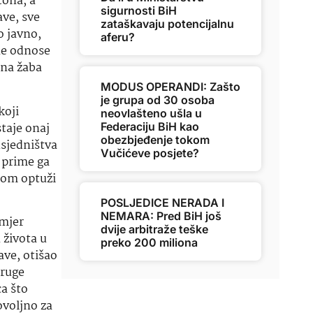
tona, a
sigurnosti BiH
ave, sve
zataškavaju potencijalnu
o javno,
aferu?
ne odnose
ona žaba
MODUS OPERANDI: Zašto
je grupa od 30 osoba
koji
neovlašteno ušla u
taje onaj
Federaciju BiH kao
obezbjeđenje tokom
dsjedništva
Vučićeve posjete?
 prime ga
otom optuži
POSLJEDICE NERADA I
NEMARA: Pred BiH još
imjer
dvije arbitraže teške
 života u
preko 200 miliona
ave, otišao
druge
ca što
ovoljno za