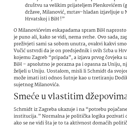
društvu sa velikim prijateljem Plenkovićem (g
države, Milanović, mrtav-hladan izjavljuje u 
Hrvatskoj i BiH !”
O Milanovićevim eskapadama spram BiH naprosto ne
je puno ali, kako se vidi, nema svrhe. Ovo sada, z
preživjeti sami sa sobom unutra, ovakvi kakvi smo. 
Vučić ustvrdi da je on predsjednik i svih Srba u Hrva
kojemu Zagreb “pripada”, a izjava prvog čovjeka s
BiH – apsolutno je porazna pa i opasna za Uniju, n
željeli u Uniju. Uostalom, misli li Schmidt da sv
može imati isti odnos šutnje kao u tretiranju Dodik
sujetnog Milanovića.
Smeće u vlastitim džepovim
Schmidt iz Zagreba ukazuje i na “potrebu pojačane
institucija.” Normalna je politička logika pozivati 
ako se ne vidi šta je to ta aktivnost domaćih poli