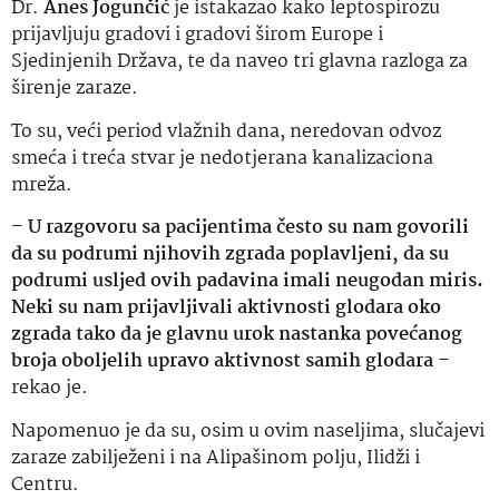
Dr.
Anes Jogunčić
je istakazao kako leptospirozu
prijavljuju gradovi i gradovi širom Europe i
Sjedinjenih Država, te da naveo tri glavna razloga za
širenje zaraze.
To su, veći period vlažnih dana, neredovan odvoz
smeća i treća stvar je nedotjerana kanalizaciona
mreža.
–
U razgovoru sa pacijentima često su nam govorili
da su podrumi njihovih zgrada poplavljeni, da su
podrumi usljed ovih padavina imali neugodan miris.
Neki su nam prijavljivali aktivnosti glodara oko
zgrada tako da je glavnu urok nastanka povećanog
broja oboljelih upravo aktivnost samih glodara
–
rekao je.
Napomenuo je da su, osim u ovim naseljima, slučajevi
zaraze zabilježeni i na Alipašinom polju, Ilidži i
Centru.