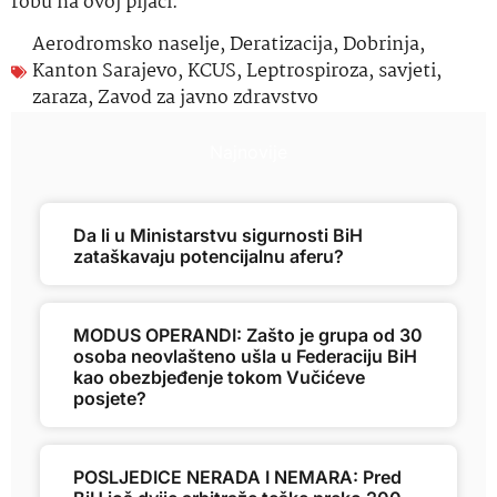
robu na ovoj pijaci.
Aerodromsko naselje
,
Deratizacija
,
Dobrinja
,
Kanton Sarajevo
,
KCUS
,
Leptrospiroza
,
savjeti
,
zaraza
,
Zavod za javno zdravstvo
Najnovije
Da li u Ministarstvu sigurnosti BiH
zataškavaju potencijalnu aferu?
MODUS OPERANDI: Zašto je grupa od 30
osoba neovlašteno ušla u Federaciju BiH
kao obezbjeđenje tokom Vučićeve
posjete?
POSLJEDICE NERADA I NEMARA: Pred