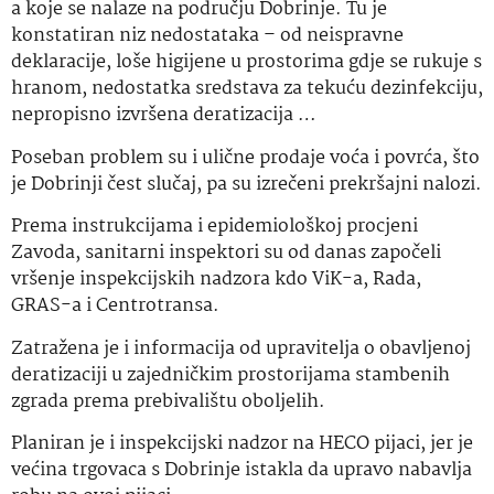
a koje se nalaze na području Dobrinje. Tu je
konstatiran niz nedostataka – od neispravne
deklaracije, loše higijene u prostorima gdje se rukuje s
hranom, nedostatka sredstava za tekuću dezinfekciju,
nepropisno izvršena deratizacija …
Poseban problem su i ulične prodaje voća i povrća, što
je Dobrinji čest slučaj, pa su izrečeni prekršajni nalozi.
Prema instrukcijama i epidemiološkoj procjeni
Zavoda, sanitarni inspektori su od danas započeli
vršenje inspekcijskih nadzora kdo ViK-a, Rada,
GRAS-a i Centrotransa.
Zatražena je i informacija od upravitelja o obavljenoj
deratizaciji u zajedničkim prostorijama stambenih
zgrada prema prebivalištu oboljelih.
Planiran je i inspekcijski nadzor na HECO pijaci, jer je
većina trgovaca s Dobrinje istakla da upravo nabavlja