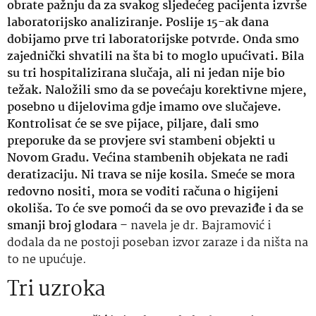
obrate pažnju da za svakog sljedećeg pacijenta izvrše
laboratorijsko analiziranje. Poslije 15-ak dana
dobijamo prve tri laboratorijske potvrde. Onda smo
zajednički shvatili na šta bi to moglo upućivati. Bila
su tri hospitalizirana slučaja, ali ni jedan nije bio
težak. Naložili smo da se povećaju korektivne mjere,
posebno u dijelovima gdje imamo ove slučajeve.
Kontrolisat će se sve pijace, piljare, dali smo
preporuke da se provjere svi stambeni objekti u
Novom Gradu. Većina stambenih objekata ne radi
deratizaciju. Ni trava se nije kosila. Smeće se mora
redovno nositi, mora se voditi računa o higijeni
okoliša. To će sve pomoći da se ovo prevaziđe i da se
smanji broj glodara
– navela je dr. Bajramović i
dodala da ne postoji poseban izvor zaraze i da ništa na
to ne upućuje.
Tri uzroka