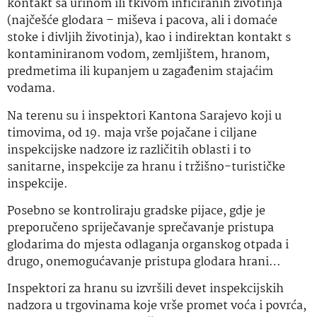
kontakt sa urinom ili tkivom inficiranih životinja
(najčešće glodara – miševa i pacova, ali i domaće
stoke i divljih životinja), kao i indirektan kontakt s
kontaminiranom vodom, zemljištem, hranom,
predmetima ili kupanjem u zagađenim stajaćim
vodama.
Na terenu su i inspektori Kantona Sarajevo koji u
timovima, od 19. maja vrše pojačane i ciljane
inspekcijske nadzore iz različitih oblasti i to
sanitarne, inspekcije za hranu i tržišno-turističke
inspekcije.
Posebno se kontroliraju gradske pijace, gdje je
preporučeno spriječavanje sprečavanje pristupa
glodarima do mjesta odlaganja organskog otpada i
drugo, onemogućavanje pristupa glodara hrani…
Inspektori za hranu su izvršili devet inspekcijskih
nadzora u trgovinama koje vrše promet voća i povrća,