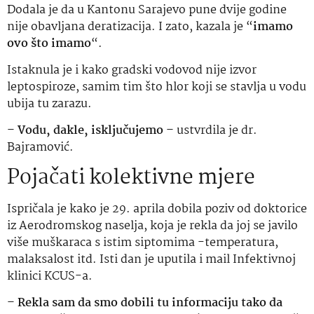
Dodala je da u Kantonu Sarajevo pune dvije godine
nije obavljana deratizacija. I zato, kazala je “
imamo
ovo što imamo
“.
Istaknula je i kako gradski vodovod nije izvor
leptospiroze, samim tim što hlor koji se stavlja u vodu
ubija tu zarazu.
–
Vodu, dakle, isključujemo
– ustvrdila je dr.
Bajramović.
Pojačati kolektivne mjere
Ispričala je kako je 29. aprila dobila poziv od doktorice
iz Aerodromskog naselja, koja je rekla da joj se javilo
više muškaraca s istim siptomima -temperatura,
malaksalost itd. Isti dan je uputila i mail Infektivnoj
klinici KCUS-a.
–
Rekla sam da smo dobili tu informaciju tako da