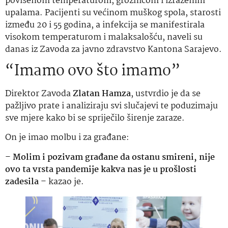
povišenom temperaturom, groznicom i izraženim
upalama. Pacijenti su većinom muškog spola, starosti
između 20 i 55 godina, a infekcija se manifestirala
visokom temperaturom i malaksalošću, naveli su
danas iz Zavoda za javno zdravstvo Kantona Sarajevo.
“Imamo ovo što imamo”
Direktor Zavoda
Zlatan Hamza
, ustvrdio je da se
pažljivo prate i analiziraju svi slučajevi te poduzimaju
sve mjere kako bi se spriječilo širenje zaraze.
On je imao molbu i za građane:
–
Molim i pozivam građane da ostanu smireni, nije
ovo ta vrsta pandemije kakva nas je u prošlosti
zadesila
– kazao je.