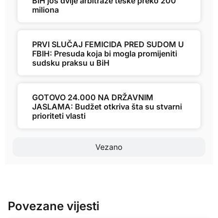
BiH još dvije arbitraže teške preko 200
miliona
PRVI SLUČAJ FEMICIDA PRED SUDOM U
FBIH: Presuda koja bi mogla promijeniti
sudsku praksu u BiH
GOTOVO 24.000 NA DRŽAVNIM
JASLAMA: Budžet otkriva šta su stvarni
prioriteti vlasti
Vezano
Povezane vijesti