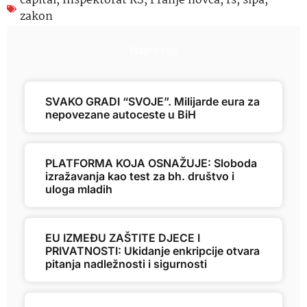
capital
,
Inspektorat RS
,
Pranje novca
,
rs
,
sipa
,
zakon
Najnovije
SVAKO GRADI “SVOJE”. Milijarde eura za
nepovezane autoceste u BiH
PLATFORMA KOJA OSNAŽUJE: Sloboda
izražavanja kao test za bh. društvo i
uloga mladih
EU IZMEĐU ZAŠTITE DJECE I
PRIVATNOSTI: Ukidanje enkripcije otvara
pitanja nadležnosti i sigurnosti