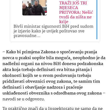
TRAŽI JOŠ TRI
MJESECA
PRITVORA: Nešić
tvrdi da ništa ne
krije
Bivši ministar sigurnosti BiH pred sudom
je izjavio kako je uvijek poštovao sve
pravosudne…
–
Kako bi primjena Zakona o sprečavanju pranja
novca u praksi uopšte bila moguća, neophodno je da
nadležni organi na nivou BiH donesu podzakonska
akta koja trebaju definisati sva bitna pitanja i
okolnosti kojih se u svom poslovanju trebaju
pridržavati obveznici ovog zakona, te samim tim
definisati i obavljanje nadzora i praćenje
usklađenosti obveznika s odredbama ovog zakona –
navodi se u odgovoru.
To praktično znači da u Inspektoratu ne samo da ne