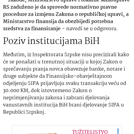
–
Takođe, Ministarstvo uprave i lokalne samouprave
RS zaduženo je da sprovede normativno pravne
procedure za izmjenu Zakona o republičkoj upravi, a
Ministarstvo finansija da obezbijedi potrebna
sredstva za finansiranje –
navodi se u odgovoru.
Poziv institucijama BiH
Međutim, iz Inspektorata Srpske nisu precizirali kako
će se ponašati u trenutnoj situaciji u kojoj Zakon o
sprečavanju pranja novca obavezuje banke, notare i
druge subjekte da Finansijsko-obavještajnom
odjeljenju SIPA prijavljuju svaku transakciju veću od
30.000 KM, dok istovremeno Zakon o
neprimjenjivanju zakona i zabrani djelovanja
vanustavnih institucija BiH brani djelovanje SIPA u
Republici Srpskoj.
TUŽITELJSTVO