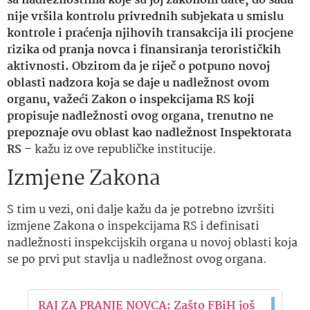
sa nadležnostima koje su joj zakonom date, do sada
nije vršila kontrolu privrednih subjekata u smislu
kontrole i praćenja njihovih transakcija ili procjene
rizika od pranja novca i finansiranja terorističkih
aktivnosti. Obzirom da je riječ o potpuno novoj
oblasti nadzora koja se daje u nadležnost ovom
organu, važeći Zakon o inspekcijama RS koji
propisuje nadležnosti ovog organa, trenutno ne
prepoznaje ovu oblast kao nadležnost Inspektorata
RS –
kažu iz ove republičke institucije.
Izmjene Zakona
S tim u vezi, oni dalje kažu da je potrebno izvršiti
izmjene Zakona o inspekcijama RS i definisati
nadležnosti inspekcijskih organa u novoj oblasti koja
se po prvi put stavlja u nadležnost ovog organa.
RAJ ZA PRANJE NOVCA: Zašto FBiH još