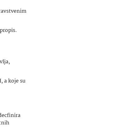
dravstvenim
propis.
vlja,
, a koje su
ecfinira
tnih