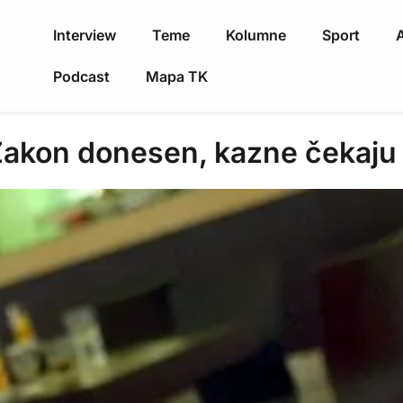
Interview
Teme
Kolumne
Sport
A
Podcast
Mapa TK
on donesen, kazne čekaju p