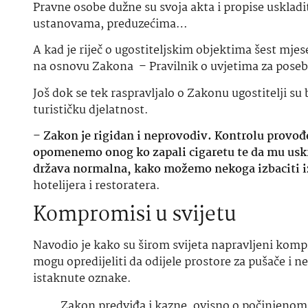
Pravne osobe dužne su svoja akta i propise uskladi
ustanovama, preduzećima…
A kad je riječ o ugostiteljskim objektima šest mje
na osnovu Zakona – Pravilnik o uvjetima za posebn
Još dok se tek raspravljalo o Zakonu ugostitelji su
turističku djelatnost.
–
Zakon je rigidan i neprovodiv. Kontrolu provođ
opomenemo onog ko zapali cigaretu te da mu uskra
država normalna, kako možemo nekoga izbaciti i
hotelijera i restoratera.
Kompromisi u svijetu
Navodio je kako su širom svijeta napravljeni komp
mogu opredijeliti da odijele prostore za pušače i
istaknute oznake.
Zakon predviđa i kazne, ovisno o počinjenom 