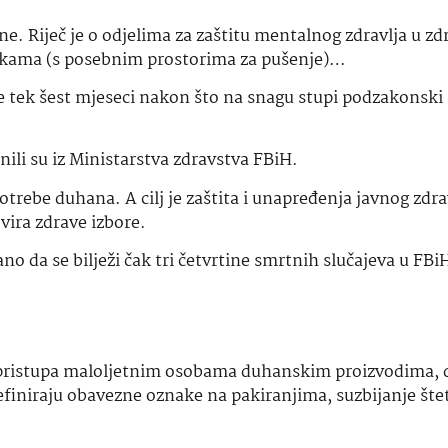
e. Riječ je o odjelima za zaštitu mentalnog zdravlja u z
ukama (s posebnim prostorima za pušenje)…
e tek šest mjeseci nakon što na snagu stupi podzakonski 
ili su iz Ministarstva zdravstva FBiH.
potrebe duhana. A cilj je zaštita i unapređenja javnog zdra
ira zdrave izbore.
o da se bilježi čak tri četvrtine smrtnih slučajeva u FBiH
 pristupa maloljetnim osobama duhanskim proizvodima, d
efiniraju obavezne oznake na pakiranjima, suzbijanje šte