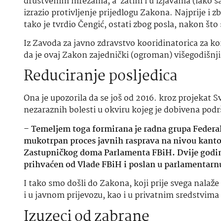
društvenim mrežama, a zatim i u izjavama (iako sam
izrazio protivljenje prijedlogu Zakona. Najprije i z
tako je tvrdio Čengić, ostati zbog posla, nakon što 
Iz Zavoda za javno zdravstvo kooridinatorica za 
da je ovaj Zakon zajednički (ogroman) višegodišnji 
Reduciranje posljedica
Ona je upozorila da se još od 2016. kroz projekat 
nezaraznih bolesti u okviru kojeg je dobivena podr
–
Temeljem toga formirana je radna grupa Federal
mukotrpan proces javnih rasprava na nivou kanton
Zastupničkog doma Parlamenta FBiH. Dvije godine 
prihvaćen od Vlade FBiH i poslan u parlamentarn
I tako smo došli do Zakona, koji prije svega nala
i u javnom prijevozu, kao i u privatnim sredstvim
Izuzeci od zabrane