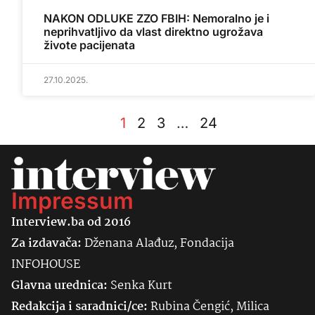
NAKON ODLUKE ZZO FBIH: Nemoralno je i
neprihvatljivo da vlast direktno ugrožava
živote pacijenata
27.10.2025.
1
2
3
…
24
Impressum
Interview.ba od 2016
Za izdavača:
Dženana Alađuz, Fondacija
INFOHOUSE
Glavna urednica:
Senka
Kurt
Redakcija i saradnici/ce:
Rubina Čengić, Milica