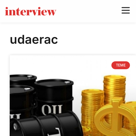
udaerac
TEME