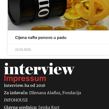
Cijena nafte ponovo u padu
22.05.2020.
Impressum
Interview.ba od 2016
Za izdavača:
Dženana Alađuz, Fondacija
INFOHOUSE
Glavna urednica:
Senka
Kurt