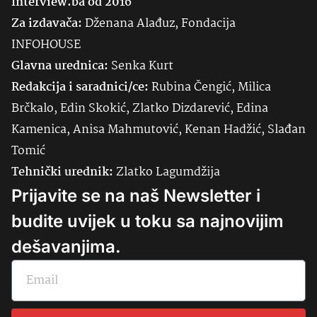
Interview.ba od 2016
Za izdavača:
Dženana Alađuz, Fondacija
INFOHOUSE
Glavna urednica:
Senka
Kurt
Redakcija i saradnici/ce:
Rubina Čengić, Milica
Brčkalo, Edin Skokić, Zlatko Dizdarević, Edina
Kamenica, Anisa Mahmutović, Kenan Hadžić, Slađan
Tomić
Tehnički urednik:
Zlatko Lagumdžija
Prijavite se na naš Newsletter i
budite uvijek u toku sa najnovijim
dešavanjima.