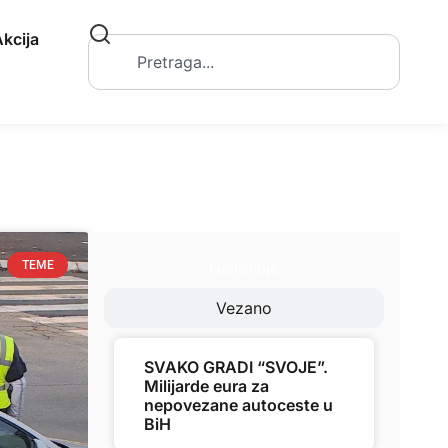
kcija
Najnovije
TEME
Vezano
SVAKO GRADI “SVOJE”.
Milijarde eura za
nepovezane autoceste u
BiH