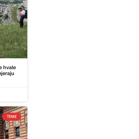
e hvale
jeraju
TEME