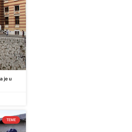
a je u
TEME