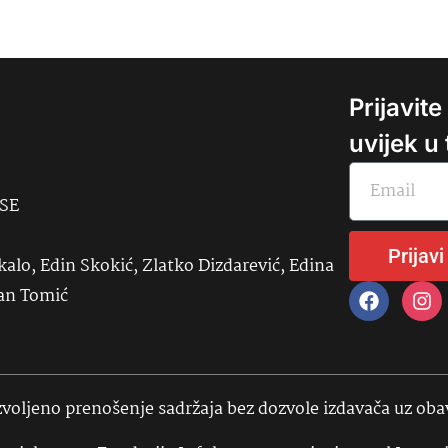
Prijavit
uvijek u
USE
Prijavi
kalo, Edin Skokić, Zlatko Dizdarević, Edina
đan Tomić
voljeno prenošenje sadržaja bez dozvole izdavača uz ob