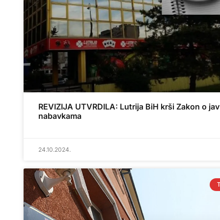
REVIZIJA UTVRDILA: Lutrija BiH krši Zakon o ja
nabavkama
24.10.2024.