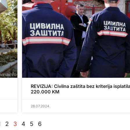
REVIZIJA: Civilna zaštita bez kriterija isplatil
220.000 KM
28.07.2024.
1
2
3
4
5
6