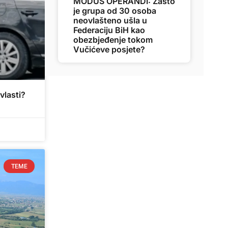
MODUS OPERANDI: Zašto
je grupa od 30 osoba
neovlašteno ušla u
Federaciju BiH kao
obezbjeđenje tokom
Vučićeve posjete?
vlasti?
TEME