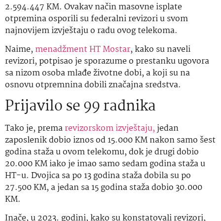
2.594.447 KM. Ovakav način masovne isplate
otpremina osporili su federalni revizori u svom
najnovijem izvještaju o radu ovog telekoma.
Naime,
menadžment HT Mostar
, kako su naveli
revizori, potpisao je sporazume o prestanku ugovora
sa nizom osoba mlađe životne dobi, a koji su na
osnovu otpremnina dobili značajna sredstva.
Prijavilo se 99 radnika
Tako je, prema
revizorskom izvještaju,
jedan
zaposlenik dobio iznos od 15.000 KM nakon samo šest
godina staža u ovom telekomu, dok je drugi dobio
20.000 KM iako je imao samo sedam godina staža u
HT-u. Dvojica sa po 13 godina staža dobila su po
27.500 KM, a jedan sa 15 godina staža dobio 30.000
KM.
Inače, u 2023. godini, kako su konstatovali revizori,