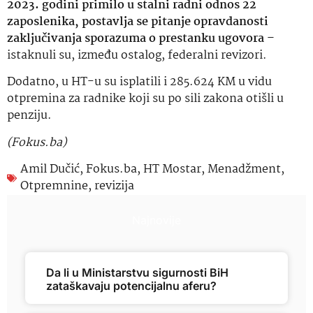
2023. godini primilo u stalni radni odnos 22
zaposlenika, postavlja se pitanje opravdanosti
zaključivanja sporazuma o prestanku ugovora
–
istaknuli su, između ostalog, federalni revizori.
Dodatno, u HT-u su isplatili i 285.624 KM u vidu
otpremina za radnike koji su po sili zakona otišli u
penziju.
(Fokus.ba)
Amil Dučić
,
Fokus.ba
,
HT Mostar
,
Menadžment
,
Otpremnine
,
revizija
Najnovije
Da li u Ministarstvu sigurnosti BiH
zataškavaju potencijalnu aferu?