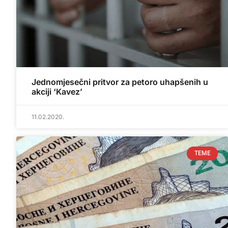
Jednomjesečni pritvor za petoro uhapšenih u
akciji ‘Kavez’
11.02.2020.
TEME