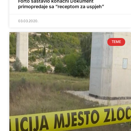
Forto sastavio konačni Dokument
primopredaje sa “receptom za uspjeh”
03.03.2020.
TEME