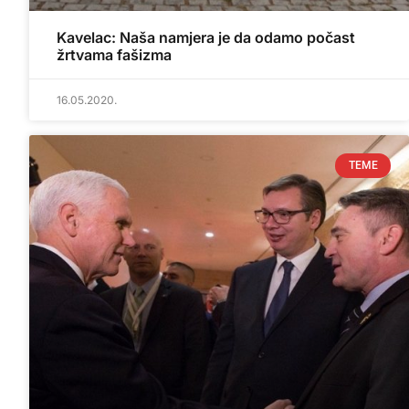
Kavelac: Naša namjera je da odamo počast
žrtvama fašizma
16.05.2020.
TEME