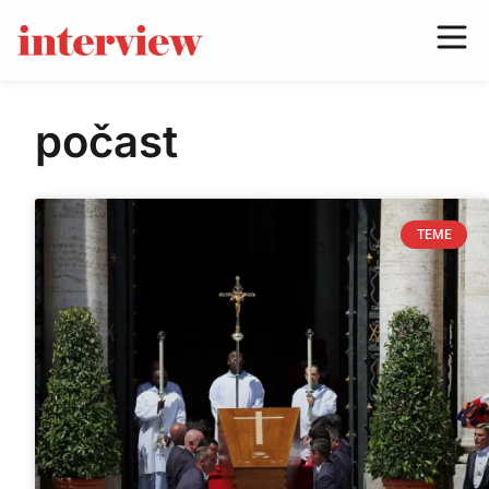
počast
TEME